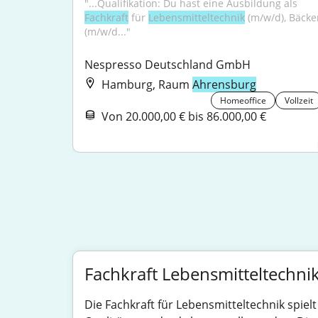
"...Qualifikation: Du hast eine Ausbildung als 
Fachkraft
 für 
Lebensmitteltechnik
 (m/w/d), Bäcker
(m/w/d..."
Nespresso Deutschland GmbH
Hamburg, Raum
Ahrensburg
Homeoffice
Vollzeit
Von 20.000,00 € bis 86.000,00 €
Fachkraft Lebensmitteltechni
Die Fachkraft für Lebensmitteltechnik spiel