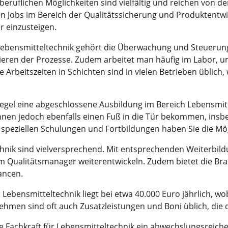
beruflichen Möglichkeiten sind vielfältig und reichen von d
Jobs im Bereich der Qualitätssicherung und Produktentwick
er einzusteigen.
Lebensmitteltechnik gehört die Überwachung und Steuerung
eren der Prozesse. Zudem arbeitet man häufig im Labor, u
 Arbeitszeiten in Schichten sind in vielen Betrieben üblich
r Regel eine abgeschlossene Ausbildung im Bereich Lebensmi
nnen jedoch ebenfalls einen Fuß in die Tür bekommen, insb
speziellen Schulungen und Fortbildungen haben Sie die Möglic
hnik sind vielversprechend. Mit entsprechenden Weiterbild
um Qualitätsmanager weiterentwickeln. Zudem bietet die Bra
ancen.
 Lebensmitteltechnik liegt bei etwa 40.000 Euro jährlich, wo
ehmen sind oft auch Zusatzleistungen und Boni üblich, die
 Fachkraft für Lebensmitteltechnik ein abwechslungsreicher