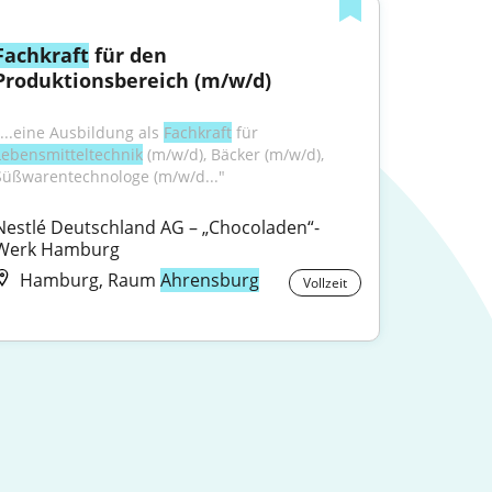
Fachkraft
 für den 
Produktionsbereich (m/w/d)
"...eine Ausbildung als 
Fachkraft
 für 
Lebensmitteltechnik
 (m/w/d), Bäcker (m/w/d), 
Süßwarentechnologe (m/w/d..."
Nestlé Deutschland AG – „Chocoladen“-
Werk Hamburg
Hamburg, Raum
Ahrensburg
Vollzeit