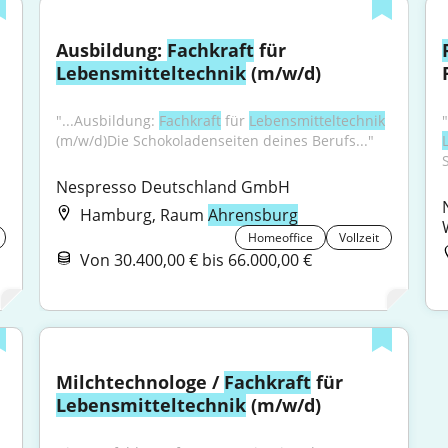
Ausbildung: 
Fachkraft
 für 
Lebensmitteltechnik
 (m/w/d)
"...Ausbildung: 
Fachkraft
 für 
Lebensmitteltechnik
"
(m/w/d)Die Schokoladenseiten deines Berufs..."
Nespresso Deutschland GmbH
Hamburg, Raum
Ahrensburg
Homeoffice
Vollzeit
Von 30.400,00 € bis 66.000,00 €
Milchtechnologe / 
Fachkraft
 für 
Lebensmitteltechnik
 (m/w/d)