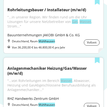
Rohrleitungsbauer / Installateur (m/w/d)
"...in unserer Region. Wir finden rund um die Uhr 
Lösungen für unsere Netzbetreiber von 
Gas
, 
Wasser
, 
Strom..."
Bauunternehmungen JAKOBI GmbH & Co. KG
Deutschland, Raum
Mühlhausen
Vollzeit
Von 36.200,00 € bis 46.800,00 € pro Jahr
Anlagenmechaniker Heizung/Gas/Wasser 
(m/w/d)
"...von Rohrleitungen im Bereich 
Wasser
, Abwasser, 
Heizung und GasAbgeschlossene Berufsausbildung als 
Anlagenmechaniker..."
RHZ Handwerks-Zentrum GmbH
Deutschland, Raum
Mühlhausen
Vollzeit