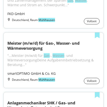
und Zählermanagement der Sparten 
Gas
, 
Wasser
, 
Wärme und Strom an. Schwerpunkt..."
FKD GmbH
Deutschland, Raum
Mühlhausen
Vollzeit
Meister (m/w/d) für Gas-, Wasser- und 
Wärmeversorgung
"...Meister (m/w/d) für 
Gas
-, 
Wasser
- und 
WärmeversorgungDeine AufgabenInbetriebsetzung & 
Beratung..."
smartOPTIMO GmbH & Co. KG
Deutschland, Raum
Mühlhausen
Vollzeit
Anlagenmechaniker SHK / Gas- und 