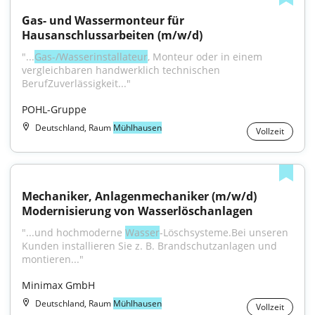
Gas- und Wassermonteur für 
Hausanschlussarbeiten (m/w/d)
"...
Gas-/Wasserinstallateur
, Monteur oder in einem 
vergleichbaren handwerklich technischen 
BerufZuverlässigkeit..."
POHL-Gruppe
Deutschland, Raum
Mühlhausen
Vollzeit
Mechaniker, Anlagenmechaniker (m/w/d) 
Modernisierung von Wasserlöschanlagen
"...und hochmoderne 
Wasser
-Löschsysteme.Bei unseren 
Kunden installieren Sie z. B. Brandschutzanlagen und 
montieren..."
Minimax GmbH
Deutschland, Raum
Mühlhausen
Vollzeit