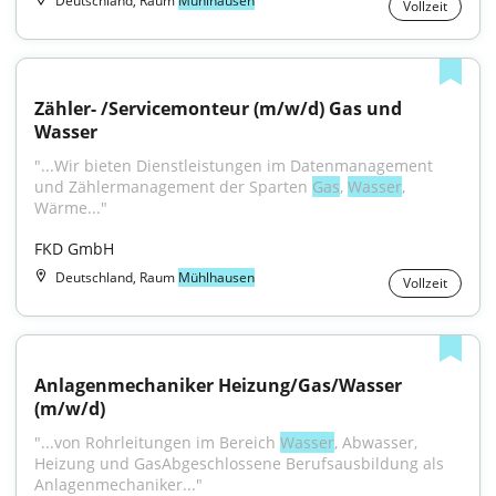
Deutschland, Raum
Mühlhausen
Vollzeit
Zähler- /Servicemonteur (m/w/d) Gas und 
Wasser
"...Wir bieten Dienstleistungen im Datenmanagement 
und Zählermanagement der Sparten 
Gas
, 
Wasser
, 
Wärme..."
FKD GmbH
Deutschland, Raum
Mühlhausen
Vollzeit
Anlagenmechaniker Heizung/Gas/Wasser 
(m/w/d)
"...von Rohrleitungen im Bereich 
Wasser
, Abwasser, 
Heizung und GasAbgeschlossene Berufsausbildung als 
Anlagenmechaniker..."