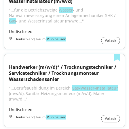
Wasserinstallateur (m/w/d)
"...für die Betriebszweige 
Wasser
- und 
Nahwärmeversorgung einen Anlagenmechaniker SHK / 
Gas
- und Wasserinstallateur (m/w/d..."
Undisclosed
Deutschland, Raum
Mühlhausen
Vollzeit
Handwerker (m/w/d)* / Trocknungstechniker / 
Servicetechniker / Trocknungsmonteur 
Wasserschadensanier
"...Berufsausbildung im Bereich 
Gas-Wasser-Installateur
(m/w/d), Sanitär-Heizungsmonteur (m/w/d), Maler 
(m/w/d..."
Undisclosed
Deutschland, Raum
Mühlhausen
Vollzeit