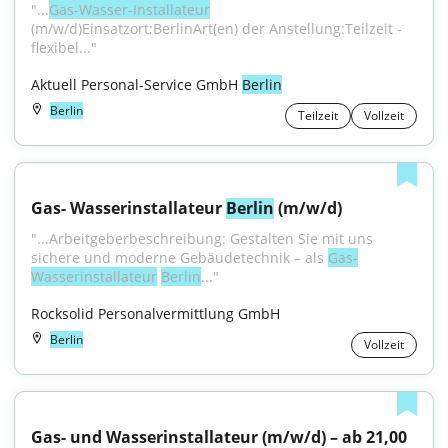
"...
Gas-Wasser-Installateur
(m⁠/⁠w⁠/⁠d)Einsatzort:BerlinArt(en) der Anstellung:Teilzeit - 
flexibel..."
Aktuell Personal-Service GmbH 
Berlin
Berlin
Teilzeit
Vollzeit
Gas- Wasserinstallateur 
Berlin
 (m/w/d)
"...Arbeitgeberbeschreibung: Gestalten Sie mit uns 
sichere und moderne Gebäudetechnik – als 
Gas-
Wasserinstallateur
Berlin
..."
Rocksolid Personalvermittlung GmbH
Berlin
Vollzeit
Gas- und Wasserinstallateur (m/w/d) – ab 21,00 