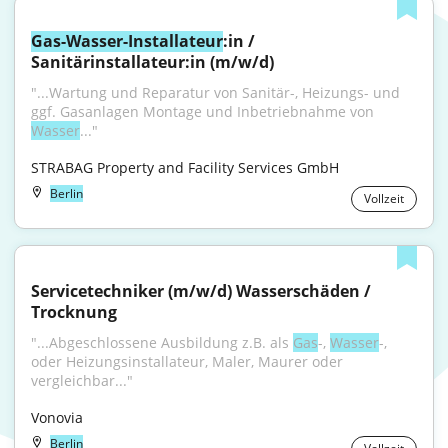
Gas-Wasser-Installateur
:in / 
Sanitärinstallateur:in (m/w/d)
"...Wartung und Reparatur von Sanitär-, Heizungs- und 
ggf. Gasanlagen Montage und Inbetriebnahme von 
Wasser
..."
STRABAG Property and Facility Services GmbH
Berlin
Vollzeit
Servicetechniker (m/w/d) Wasserschäden / 
Trocknung
"...Abgeschlossene Ausbildung z.B. als 
Gas
-, 
Wasser
-, 
oder Heizungsinstallateur, Maler, Maurer oder 
vergleichbar..."
Vonovia
Berlin