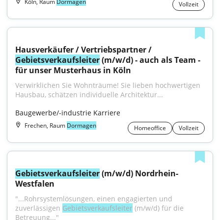
Köln, Raum
Dormagen
Vollzeit
Hausverkäufer / Vertriebspartner / 
Gebietsverkaufsleiter
 (m/w/d) - auch als Team - 
für unser Musterhaus in Köln
Verwirklichen Sie Wohnträume! Sie lieben hochwertigen 
Hausbau, schätzen individuelle Architektur...
Baugewerbe/-industrie Karriere
Frechen, Raum
Dormagen
Homeoffice
Vollzeit
Gebietsverkaufsleiter
 (m/w/d) Nordrhein-
Westfalen
"...Rohrsystemlösungen, einen engagierten und 
zuverlässigen 
Gebietsverkaufsleiter
 (m/w/d) für die 
Betreuung..."