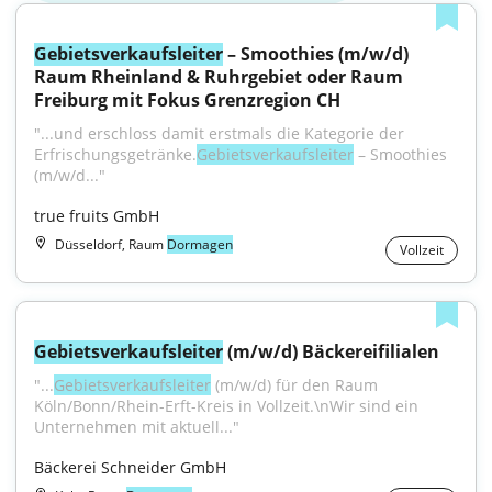
Gebietsverkaufsleiter
 – Smoothies (m/w/d) 
Raum Rheinland & Ruhrgebiet oder Raum 
Freiburg mit Fokus Grenzregion CH
"...und erschloss damit erstmals die Kategorie der 
Erfrischungsgetränke.
Gebietsverkaufsleiter
 – Smoothies 
(m/w/d..."
true fruits GmbH
Düsseldorf, Raum
Dormagen
Vollzeit
Gebietsverkaufsleiter
 (m/w/d) Bäckereifilialen
"...
Gebietsverkaufsleiter
 (m/w/d) für den Raum 
Köln/Bonn/Rhein-Erft-Kreis in Vollzeit.\nWir sind ein 
Unternehmen mit aktuell..."
Bäckerei Schneider GmbH