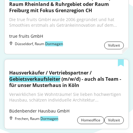
Raum Rheinland & Ruhrgebiet oder Raum 
Freiburg mit Fokus Grenzregion CH
Die true fruits GmbH wurde 2006 gegründet und hat 
Smoothies erstmals als Getränkeinnovation auf dem...
true fruits GmbH
Düsseldorf, Raum
Dormagen
Vollzeit
Hausverkäufer / Vertriebspartner / 
Gebietsverkaufsleiter
 (m/w/d) - auch als Team - 
für unser Musterhaus in Köln
Verwirklichen Sie Wohnträume! Sie lieben hochwertigen 
Hausbau, schätzen individuelle Architektur...
Büdenbender Hausbau GmbH
Frechen, Raum
Dormagen
Homeoffice
Vollzeit