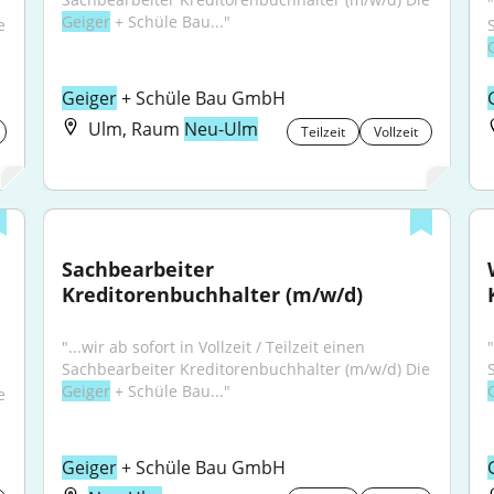
"
Geiger
 + Schüle Bau..."
Sachbearbeiter Kreditorenbuchhalter (m/w/d) Die 
Geiger
 + Schüle Bau GmbH
Ulm, Raum
Neu-Ulm
Teilzeit
Vollzeit
Sachbearbeiter 
Kreditorenbuchhalter (m/w/d)
"...wir ab sofort in Vollzeit / Teilzeit einen 
"
Sachbearbeiter Kreditorenbuchhalter (m/w/d) Die 
Geiger
 + Schüle Bau..."
Sachbearbeiter Kreditorenbuchhalter (m/w/d) Die 
Geiger
 + Schüle Bau GmbH