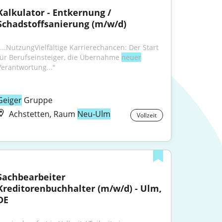
Kalkulator - Entkernung / 
Schadstoffsanierung (m/w/d)
"...NutzungVielfältige Karrierechancen: Der Start 
für Berufseinsteiger, die Übernahme 
neuer
Verantwortung..."
Geiger
 Gruppe
Achstetten, Raum
Neu-Ulm
Vollzeit
Sachbearbeiter 
Kreditorenbuchhalter (m/w/d) - Ulm, 
DE