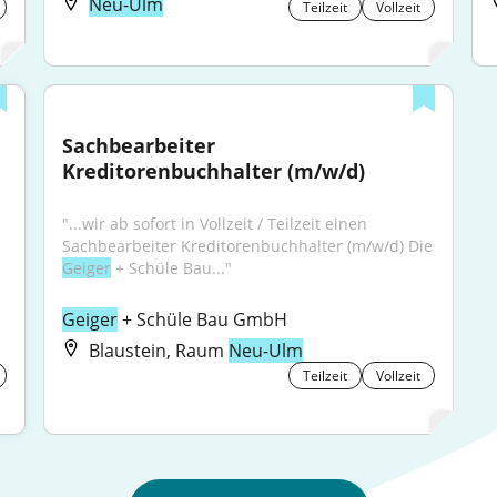
Neu-Ulm
Teilzeit
Vollzeit
Sachbearbeiter 
Kreditorenbuchhalter (m/w/d)
"...wir ab sofort in Vollzeit / Teilzeit einen 
Sachbearbeiter Kreditorenbuchhalter (m/w/d) Die 
Geiger
 + Schüle Bau..."
Geiger
 + Schüle Bau GmbH
Blaustein, Raum
Neu-Ulm
Teilzeit
Vollzeit