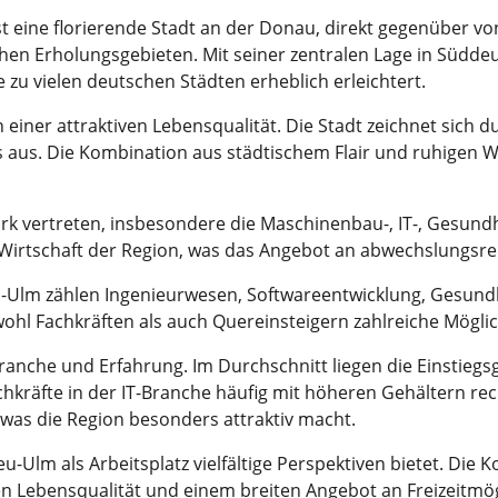
 eine florierende Stadt an der Donau, direkt gegenüber von 
n Erholungsgebieten. Mit seiner zentralen Lage in Süddeu
zu vielen deutschen Städten erheblich erleichtert.
einer attraktiven Lebensqualität. Die Stadt zeichnet sich du
ks aus. Die Kombination aus städtischem Flair und ruhig
k vertreten, insbesondere die Maschinenbau-, IT-, Gesundh
 Wirtschaft der Region, was das Angebot an abwechslungsre
eu-Ulm zählen Ingenieurwesen, Softwareentwicklung, Gesun
wohl Fachkräften als auch Quereinsteigern zahlreiche Möglic
ranche und Erfahrung. Im Durchschnitt liegen die Einstiegs
achkräfte in der IT-Branche häufig mit höheren Gehältern 
was die Region besonders attraktiv macht.
-Ulm als Arbeitsplatz vielfältige Perspektiven bietet. Die
en Lebensqualität und einem breiten Angebot an Freizeitmög