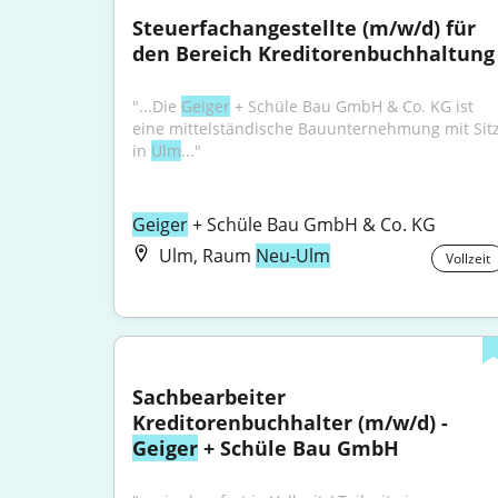
Steuerfachangestellte (m/w/d) für 
den Bereich Kreditorenbuchhaltung
"...Die 
Geiger
 + Schüle Bau GmbH & Co. KG ist 
eine mittelständische Bauunternehmung mit Sitz
in 
Ulm
..."
Geiger
 + Schüle Bau GmbH & Co. KG
Ulm, Raum
Neu-Ulm
Vollzeit
Sachbearbeiter 
Kreditorenbuchhalter (m/w/d) - 
Geiger
 + Schüle Bau GmbH