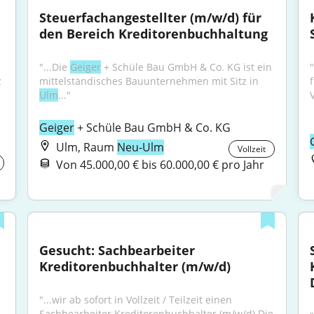
Steuerfachangestellter (m/w/d) für 
den Bereich Kreditorenbuchhaltung
"...Die 
Geiger
 + Schüle Bau GmbH & Co. KG ist ein 
 
mittelständisches Bauunternehmen mit Sitz in 
Ulm
..."
Geiger
 + Schüle Bau GmbH & Co. KG
Ulm, Raum
Neu-Ulm
Vollzeit
Von 45.000,00 € bis 60.000,00 € pro Jahr
Gesucht: Sachbearbeiter 
Kreditorenbuchhalter (m/w/d)
"...wir ab sofort in Vollzeit / Teilzeit einen 
Sachbearbeiter Kreditorenbuchhalter (m/w/d) Die 