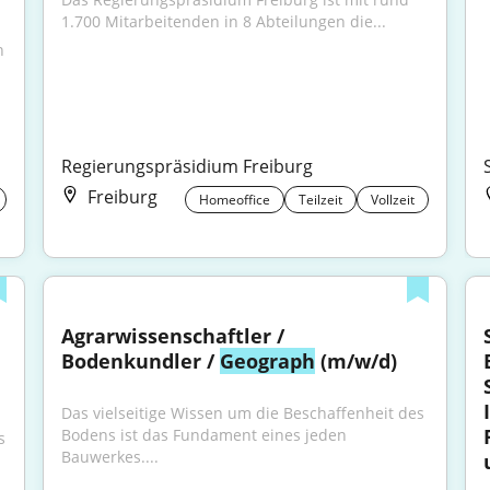
1.700 Mitarbeitenden in 8 Abteilungen die...
 
Regierungspräsidium Freiburg
Freiburg
Homeoffice
Teilzeit
Vollzeit
Agrarwissenschaftler / 
Bodenkundler / 
Geograph
 (m/w/d)
Das vielseitige Wissen um die Beschaffenheit des 
Bodens ist das Fundament eines jeden 
 
Bauwerkes....