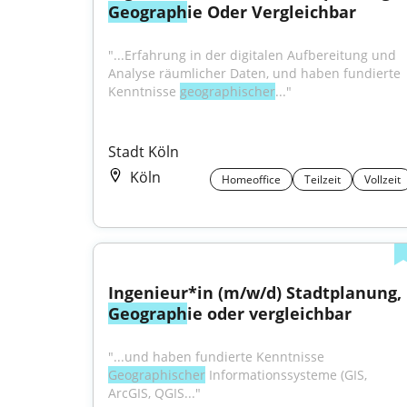
Geograph
ie Oder Vergleichbar
"...Erfahrung in der digitalen Aufbereitung und 
Analyse räumlicher Daten, und haben fundierte 
Kenntnisse 
geographischer
..."
Stadt Köln
Köln
Homeoffice
Teilzeit
Vollzeit
Ingenieur*in (m/w/d) Stadtplanung, 
Geograph
ie oder vergleichbar
"...und haben fundierte Kenntnisse 
Geographischer
 Informationssysteme (GIS, 
ArcGIS, QGIS..."