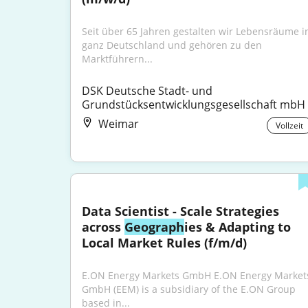
Seit über 65 Jahren gestalten wir Lebensräume in
ganz Deutschland und gehören zu den 
Marktführern...
DSK Deutsche Stadt- und 
Grundstücksentwicklungsgesellschaft mbH
Weimar
Vollzeit
Data Scientist - Scale Strategies 
across 
Geograph
ies & Adapting to 
Local Market Rules (f/m/d)
E.ON Energy Markets GmbH E.ON Energy Markets
GmbH (EEM) is a subsidiary of the E.ON Group 
based in...