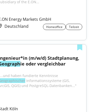
subsidiary of the E.ON...
E.ON Energy Markets GmbH
Deutschland
Homeoffice
Teilzeit
Ingenieur*in (m/w/d) Stadtplanung, 
Geograph
ie oder vergleichbar
"...und haben fundierte Kenntnisse 
Geographischer
 Informationssysteme (GIS, 
ArcGIS, QGIS) und PostgreSQL-Datenbanken..."
Stadt Köln