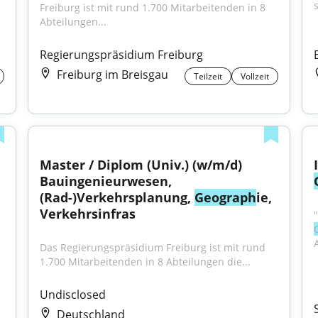
Freiburg ist mit rund 1.700 Mitarbeitenden in 8 
Abteilungen...
Regierungspräsidium Freiburg
Freiburg im Breisgau
Teilzeit
Vollzeit
Master / Diplom (Univ.) (w/m/d) 
Bauingenieurwesen, 
(Rad-)Verkehrsplanung, 
Geograph
ie, 
Verkehrsinfras
Das Regierungspräsidium Freiburg ist mit rund 
1.700 Mitarbeitenden in 8 Abteilungen die...
Undisclosed
Deutschland