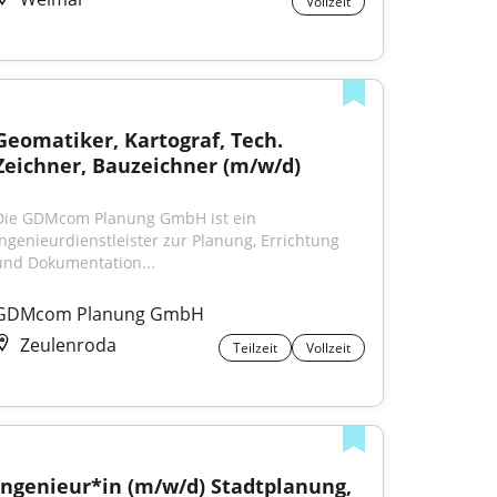
Vollzeit
Geomatiker, Kartograf, Tech. 
Zeichner, Bauzeichner (m/w/d)
Die GDMcom Planung GmbH ist ein 
Ingenieurdienstleister zur Planung, Errichtung 
und Dokumentation...
GDMcom Planung GmbH
Zeulenroda
Teilzeit
Vollzeit
Ingenieur*in (m/w/d) Stadtplanung, 