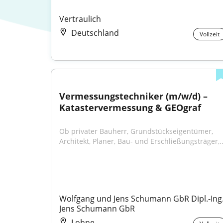
Vertraulich
Deutschland
Vollzeit
Vermessungstechniker (m/w/d) – 
Katastervermessung & GEOgraf
Ob privater Bauherr, Grundstückseigentümer, 
Architekt, Planer, Bau- und Erschließungsträger,..
Wolfgang und Jens Schumann GbR Dipl.-Ing.
Jens Schumann GbR
Lohne