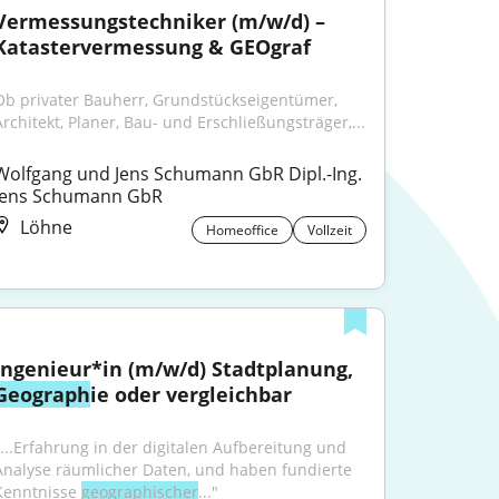
Vermessungstechniker (m/w/d) – 
Katastervermessung & GEOgraf
Ob privater Bauherr, Grundstückseigentümer, 
Architekt, Planer, Bau- und Erschließungsträger,...
Wolfgang und Jens Schumann GbR Dipl.-Ing. 
Jens Schumann GbR
Löhne
Homeoffice
Vollzeit
Ingenieur*in (m/w/d) Stadtplanung, 
Geograph
ie oder vergleichbar
"...Erfahrung in der digitalen Aufbereitung und 
Analyse räumlicher Daten, und haben fundierte 
Kenntnisse 
geographischer
..."