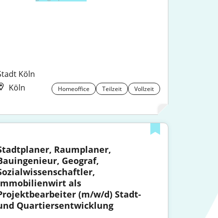
Stadt Köln
Köln
Homeoffice
Teilzeit
Vollzeit
Stadtplaner, Raumplaner, 
Bauingenieur, Geograf, 
Sozialwissenschaftler, 
Immobilienwirt als 
Projektbearbeiter (m/w/d) Stadt- 
und Quartiersentwicklung