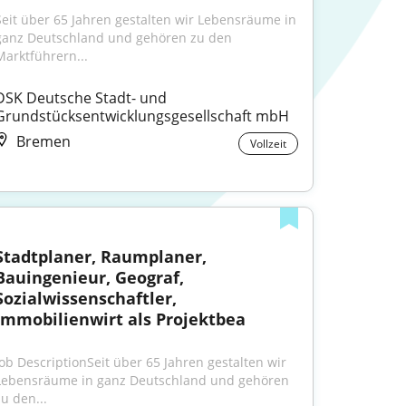
Seit über 65 Jahren gestalten wir Lebensräume in 
ganz Deutschland und gehören zu den 
Marktführern...
DSK Deutsche Stadt- und 
Grundstücksentwicklungsgesellschaft mbH
Bremen
Vollzeit
Stadtplaner, Raumplaner, 
Bauingenieur, Geograf, 
Sozialwissenschaftler, 
Immobilienwirt als Projektbea
Job DescriptionSeit über 65 Jahren gestalten wir 
Lebensräume in ganz Deutschland und gehören 
zu den...