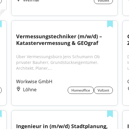
Vollzeit
Vermessungstechniker (m/w/d) – 
Katastervermessung & GEOgraf
Über Vermessungsbüro Jens Schumann Ob 
privater Bauherr, Grundstückseigentümer, 
Architekt, Planer,...
Workwise GmbH
Löhne
Homeoffice
Vollzeit
Ingenieur in (m/w/d) Stadtplanung, 