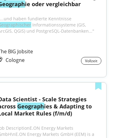
Geograph
ie oder vergleichbar
"...und haben fundierte Kenntnisse 
Geographischer
 Informationssysteme (GIS, 
ArcGIS, QGIS) und PostgreSQL-Datenbanken..."
The BIG Jobsite
Cologne
Vollzeit
Data Scientist - Scale Strategies 
across 
Geograph
ies & Adapting to 
Local Market Rules (f/m/d)
Job DescriptionE.ON Energy Markets 
GmbH\nE.ON Energy Markets GmbH (EEM) is a 