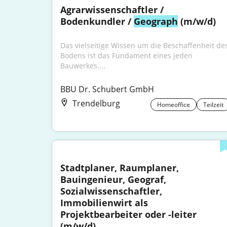
Agrarwissenschaftler / 
Bodenkundler / 
Geograph
 (m/w/d)
Das vielseitige Wissen um die Beschaffenheit des
Bodens ist das Fundament eines jeden 
Bauwerkes....
BBU Dr. Schubert GmbH
Trendelburg
Homeoffice
Teilzeit
Stadtplaner, Raumplaner, 
Bauingenieur, Geograf, 
Sozialwissenschaftler, 
Immobilienwirt als 
Projektbearbeiter oder -leiter 
(m/w/d)