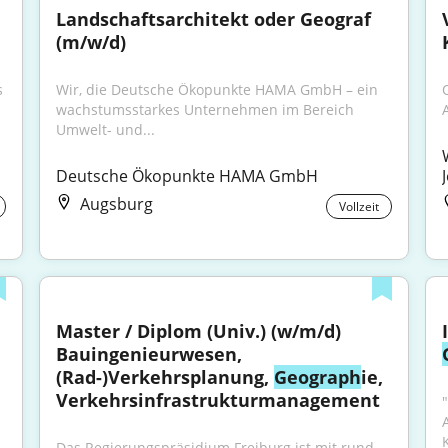
Landschaftsarchitekt oder Geograf 
(m/w/d)
 
Wir, die Deutsche Ökopunkte HAMA GmbH – ein 
wachstumsstarkes Unternehmen im Bereich 
Umwelt- und...
Deutsche Ökopunkte HAMA GmbH
Augsburg
Vollzeit
Master / Diplom (Univ.) (w/m/d) 
Bauingenieurwesen, 
(Rad-)Verkehrsplanung, 
Geograph
ie, 
Verkehrsinfrastrukturmanagement
Das Regierungspräsidium Freiburg ist mit rund 