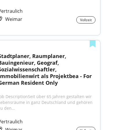
Vertraulich
Weimar
Vollzeit
Stadtplaner, Raumplaner, 
Bauingenieur, Geograf, 
Sozialwissenschaftler, 
Immobilienwirt als Projektbea - For 
German Resident Only
Job DescriptionSeit über 65 Jahren gestalten wir 
Lebensräume in ganz Deutschland und gehören 
zu den...
Vertraulich
Weimar