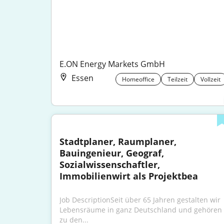
E.ON Energy Markets GmbH
Essen
Homeoffice
Teilzeit
Vollzeit
Stadtplaner, Raumplaner, 
Bauingenieur, Geograf, 
Sozialwissenschaftler, 
Immobilienwirt als Projektbea
Job DescriptionSeit über 65 Jahren gestalten wir 
Lebensräume in ganz Deutschland und gehören 
zu den...