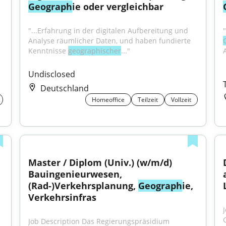
Geograph
ie oder vergleichbar
"...Erfahrung in der digitalen Aufbereitung und 
Analyse räumlicher Daten, und haben fundierte 
Kenntnisse 
geographischer
..."
Undisclosed
Deutschland
Homeoffice
Teilzeit
Vollzeit
Master / Diplom (Univ.) (w/m/d) 
Bauingenieurwesen, 
(Rad-)Verkehrsplanung, 
Geograph
ie, 
Verkehrsinfras
Job Description Das Regierungspräsidium 