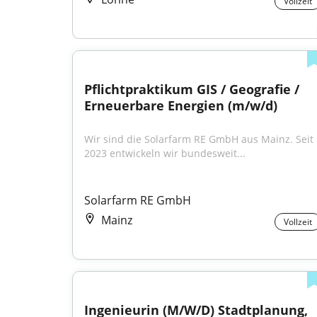
Vollzeit
Pflichtpraktikum GIS / Geografie / 
Erneuerbare Energien (m/w/d)
Wir sind die Solarfarm RE GmbH aus Mainz. Seit 
2023 entwickeln wir bundesweit...
Solarfarm RE GmbH
Mainz
Vollzeit
Ingenieurin (M/W/D) Stadtplanung, 