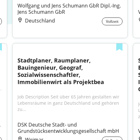
Wolfgang und Jens Schumann GbR Dipl.-Ing. 
Jens Schumann GbR
Deutschland
Vollzeit
Stadtplaner, Raumplaner, 
Bauingenieur, Geograf, 
Sozialwissenschaftler, 
Immobilienwirt als Projektbea
.
Job Description Seit über 65 Jahren gestalten wir 
Lebensräume in ganz Deutschland und gehören 
zu...
 
DSK Deutsche Stadt- und 
Grundstücksentwicklungsgesellschaft mbH
Weimar