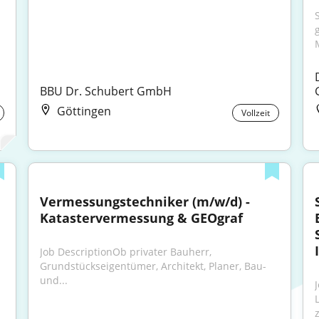
BBU Dr. Schubert GmbH
Göttingen
Vollzeit
Vermessungstechniker (m/w/d) - 
Katastervermessung & GEOgraf
Job DescriptionOb privater Bauherr, 
Grundstückseigentümer, Architekt, Planer, Bau- 
und...