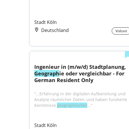
Stadt Köln
Deutschland
Vollzeit
Ingenieur in (m/w/d) Stadtplanung, 
Geograph
ie oder vergleichbar - For 
German Resident Only
"...Erfahrung in der digitalen Aufbereitung und 
Analyse räumlicher Daten, und haben fundierte 
Kenntnisse 
geographischer
..."
Stadt Köln