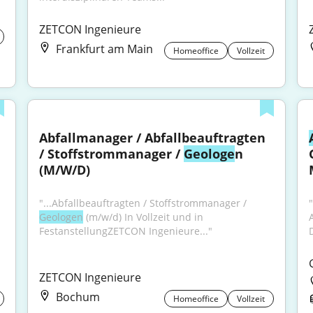
ZETCON Ingenieure
Frankfurt am Main
Homeoffice
Vollzeit
Abfallmanager / Abfallbeauftragten 
/ Stoffstrommanager / 
Geologe
n 
(M/W/D)
"...Abfallbeauftragten / Stoffstrommanager / 
Geologen
 (m/w/d) In Vollzeit und in 
FestanstellungZETCON Ingenieure..."
ZETCON Ingenieure
Bochum
Homeoffice
Vollzeit