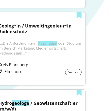
Geolog*in / Umweltingenieur*in 
Bodenschutz
"...Die Anforderungen - 
Ausbildung
 oder Studium 
im Bereich Marketing, Medienwirtschaft, 
Mediendesign..."
Kreis Pinneberg
Elmshorn
Vollzeit
Hydro
geologe
 / Geowissenschaftler 
(m/w/d)