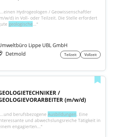
"...einen Hydrogeologen / Geowissenschaftler 
m/w/d) in Voll- oder Teilzeit. Die Stelle erfordert 
gute 
geologische
..."
Umweltbüro Lippe UBL GmbH
Detmold
Teilzeit
Vollzeit
GEOLOGIETECHNIKER / 
GEOLOGIEVORARBEITER (m/w/d)
"...und berufsbezogene 
Ausbildungen
. Eine 
interessante und abwechslungsreiche Tätigkeit in 
einem engagierten..."