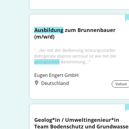
Ausbildung
 zum Brunnenbauer 
(m/w/d)
"...der mit der Bedienung leistungsstarker 
Bohrgeräte ebenso vertraut ist wie mit der 
geologischen
 Bestimmung..."
Eugen Engert GmbH
Deutschland
Vollzeit
Geolog*in / Umweltingenieur*in 
Team Bodenschutz und Grundwasse