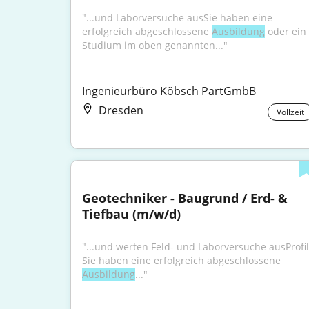
"...und Laborversuche ausSie haben eine 
erfolgreich abgeschlossene 
Ausbildung
 oder ein 
Studium im oben genannten..."
Ingenieurbüro Köbsch PartGmbB
Dresden
Vollzeit
Geotechniker - Baugrund / Erd- & 
Tiefbau (m/w/d)
"...und werten Feld- und Laborversuche ausProfil 
Sie haben eine erfolgreich abgeschlossene 
Ausbildung
..."