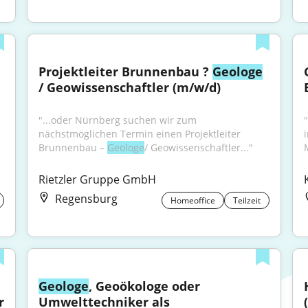
Projektleiter Brunnenbau ? 
Geologe
/ Geowissenschaftler (m/w/d)
"...oder Nürnberg suchen wir zum 
nächstmöglichen Termin einen Projektleiter 
Brunnenbau – 
Geologe
/ Geowissenschaftler..."
Rietzler Gruppe GmbH
Regensburg
Homeoffice
Teilzeit
Geologe
, Geoökologe oder 
r
Umwelttechniker als 