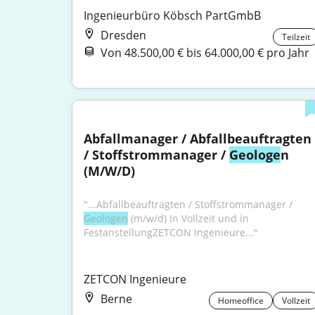
Ingenieurbüro Köbsch PartGmbB
Dresden
Teilzeit
Von 48.500,00 € bis 64.000,00 € pro Jahr
Abfallmanager / Abfallbeauftragten 
/ Stoffstrommanager / 
Geologe
n 
(M/W/D)
"...Abfallbeauftragten / Stoffstrommanager / 
Geologen
 (m/w/d) In Vollzeit und in 
FestanstellungZETCON Ingenieure..."
ZETCON Ingenieure
Berne
Homeoffice
Vollzeit