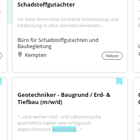
Schadstoffgutachter
 
(
Ich biete Ihnen eine fundierte Einarbeitung und 
Fortbildung in allen betriebsrelevanten...
Büro für Schadstoffgutachten und 
Baubegleitung
Kempten
Vollzeit
Geotechniker - Baugrund / Erd- & 
Tiefbau (m/w/d)
"...und werten Feld- und Laborversuche 
ausProfilSie haben eine erfolgreich 
abgeschlossene 
Ausbildung
..."