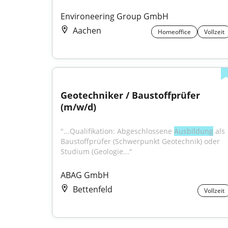
Environeering Group GmbH
Aachen
Homeoffice
Vollzeit
Geotechniker / Baustoffprüfer 
(m/w/d)
"...Qualifikation: Abgeschlossene 
Ausbildung
 als 
Baustoffprüfer (Schwerpunkt Geotechnik) oder 
Studium (Geologie..."
ABAG GmbH
Bettenfeld
Vollzeit