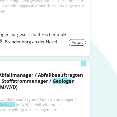
Wir, die Ingenieurgesellschaft Fischer mbH, sind 
ein unabhängiges Ingenieurbüro im Baugewerbe 
und...
Ingenieurgesellschaft Fischer mbH
Brandenburg an der Havel
Vollzeit
Abfallmanager / Abfallbeauftragten 
/ Stoffstrommanager / 
Geologe
n 
(M/W/D)
"...Abfallbeauftragten / Stoffstrommanager / 
Geologen
 (m/w/d) In Vollzeit und in 
FestanstellungZETCON Ingenieure..."