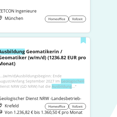
ZETCON Ingenieure
München
Homeoffice
Vollzeit
Ausbildung
 Geomatikerin / 
Geomatiker (w/m/d) (1236.82 EUR pro 
Monat)
"...(w/m/d)Ausbildungsbeginn: Ende 
August/Anfang September 2027 Im 
Geologischen
Dienst NRW (GD NRW) hat die 
Ausbildung
..."
Geologischer Dienst NRW -Landesbetrieb-
Krefeld
Homeoffice
Vollzeit
Von 1.236,82 € bis 1.360,50 € pro Monat