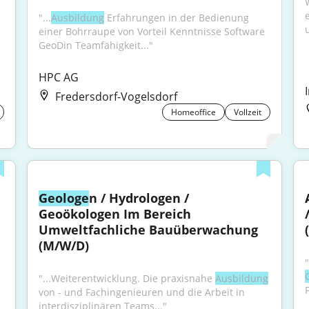
"...
Ausbildung
 Erfahrungen in der Bedienung 
einer Bohrraupe von Vorteil Kenntnisse Software 
GeoDin Teamfähigkeit..."
HPC AG
Fredersdorf-Vogelsdorf
Homeoffice
Vollzeit
Geologe
n / Hydrologen / 
Geoökologen Im Bereich 
Umweltfachliche Bauüberwachung 
(M/W/D)
"...Weiterentwicklung. Die praxisnahe 
Ausbildung
von - und Fachingenieuren und die Arbeit in 
interdisziplinären Teams..."