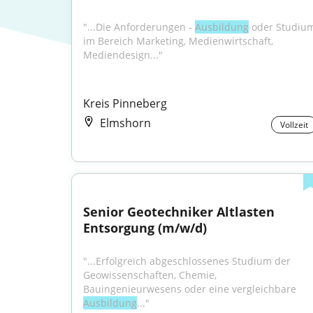
"...Die Anforderungen - 
Ausbildung
 oder Studium
im Bereich Marketing, Medienwirtschaft, 
Mediendesign..."
Kreis Pinneberg
Elmshorn
Vollzeit
Senior Geotechniker Altlasten 
Entsorgung (m/w/d)
"...Erfolgreich abgeschlossenes Studium der 
Geowissenschaften, Chemie, 
Bauingenieurwesens oder eine vergleichbare 
Ausbildung
..."