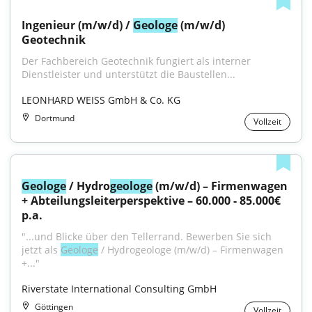
Ingenieur (m/w/d) / 
Geologe
 (m/w/d) 
Geotechnik
Der Fachbereich Geotechnik fungiert als interner 
Dienstleister und unterstützt die Baustellen...
LEONHARD WEISS GmbH & Co. KG
Dortmund
Vollzeit
Geologe
 / Hydro
geologe
 (m/w/d) – Firmenwagen 
+ Abteilungsleiterperspektive – 60.000 - 85.000€ 
p.a.
"...und Blicke über den Tellerrand. Bewerben Sie sich 
jetzt als 
Geologe
 / Hydrogeologe (m/w/d) – Firmenwagen 
+..."
Riverstate International Consulting GmbH
Göttingen
Vollzeit