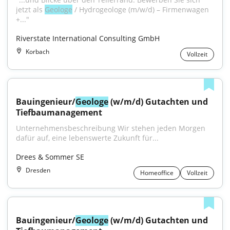
jetzt als 
Geologe
 / Hydrogeologe (m/w/d) – Firmenwagen 
+..."
Riverstate International Consulting GmbH
Korbach
Vollzeit
Bauingenieur/
Geologe
 (w/m/d) Gutachten und 
Tiefbaumanagement
Unternehmensbeschreibung Wir stehen jeden Morgen 
dafür auf, eine lebenswerte Zukunft für...
Drees & Sommer SE
Dresden
Homeoffice
Vollzeit
Bauingenieur/
Geologe
 (w/m/d) Gutachten und 