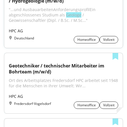
/ Hydrogeologie (m/w/d)
"...und AusbauarbeitenAnforderungsprofilEin 
abgeschlossenes Studium als 
Geologe
 / 
Geowissenschaftler (Dipl. / B.Sc. / M.Sc..."
HPC AG
Deutschland
Homeoffice
Vollzeit
Geotechniker / technischer Mitarbeiter im 
Bohrteam (m/w/d)
Ort des Arbeitsplatzes Fredersdorf HPC arbeitet seit 1948 
für die Menschen in ihrer Umwelt: Wir...
HPC AG
Fredersdorf-Vogelsdorf
Homeoffice
Vollzeit