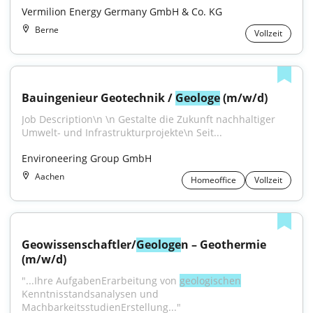
Vermilion Energy Germany GmbH & Co. KG
Berne
Vollzeit
Bauingenieur Geotechnik / 
Geologe
 (m/w/d)
Job Description\n \n Gestalte die Zukunft nachhaltiger 
Umwelt- und Infrastrukturprojekte\n Seit...
Environeering Group GmbH
Aachen
Homeoffice
Vollzeit
Geowissenschaftler/
Geologe
n – Geothermie 
(m/w/d)
"...Ihre AufgabenErarbeitung von 
geologischen
Kenntnisstandsanalysen und 
MachbarkeitsstudienErstellung..."