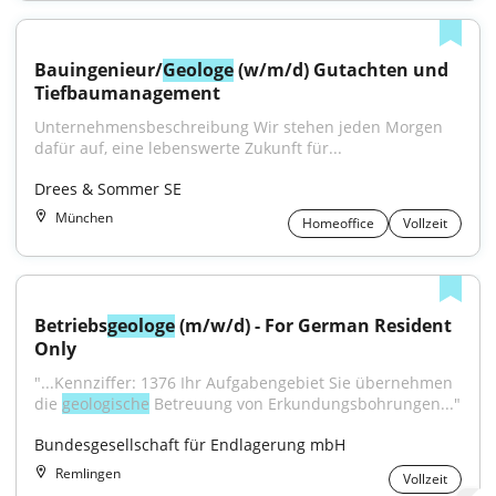
Bauingenieur/
Geologe
 (w/m/d) Gutachten und 
Tiefbaumanagement
Unternehmensbeschreibung Wir stehen jeden Morgen 
dafür auf, eine lebenswerte Zukunft für...
Drees & Sommer SE
München
Homeoffice
Vollzeit
Betriebs
geologe
 (m/w/d) - For German Resident 
Only
"...Kennziffer: 1376 Ihr Aufgabengebiet Sie übernehmen 
die 
geologische
 Betreuung von Erkundungsbohrungen..."
Bundesgesellschaft für Endlagerung mbH
Remlingen
Vollzeit