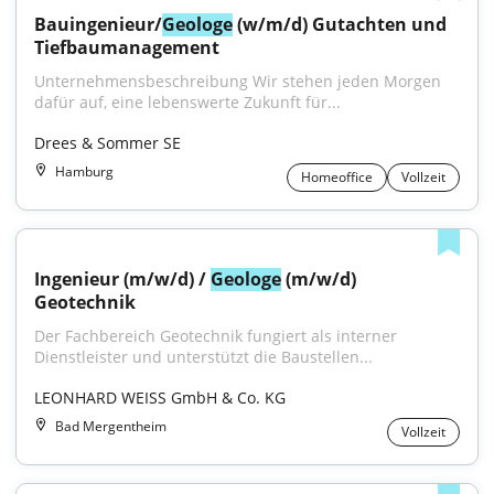
Bauingenieur/
Geologe
 (w/m/d) Gutachten und 
Tiefbaumanagement
Unternehmensbeschreibung Wir stehen jeden Morgen 
dafür auf, eine lebenswerte Zukunft für...
Drees & Sommer SE
Hamburg
Homeoffice
Vollzeit
Ingenieur (m/w/d) / 
Geologe
 (m/w/d) 
Geotechnik
Der Fachbereich Geotechnik fungiert als interner 
Dienstleister und unterstützt die Baustellen...
LEONHARD WEISS GmbH & Co. KG
Bad Mergentheim
Vollzeit