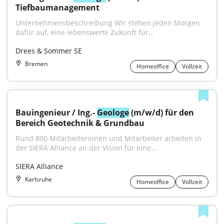
Tiefbaumanagement
Unternehmensbeschreibung Wir stehen jeden Morgen 
dafür auf, eine lebenswerte Zukunft für...
Drees & Sommer SE
Bremen
Homeoffice
Vollzeit
Bauingenieur / Ing.- 
Geologe
 (m/w/d) für den 
Bereich Geotechnik & Grundbau
Rund 800 Mitarbeiterinnen und Mitarbeiter arbeiten in 
der SIERA Alliance an der Vision für eine...
SIERA Alliance
Karlsruhe
Homeoffice
Vollzeit