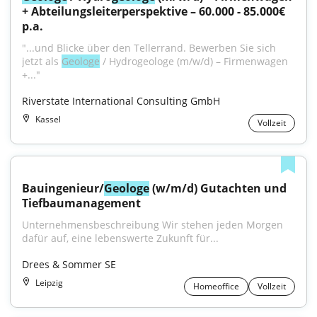
+ Abteilungsleiterperspektive – 60.000 - 85.000€ 
p.a.
"...und Blicke über den Tellerrand. Bewerben Sie sich 
jetzt als 
Geologe
 / Hydrogeologe (m/w/d) – Firmenwagen 
+..."
Riverstate International Consulting GmbH
Kassel
Vollzeit
Bauingenieur/
Geologe
 (w/m/d) Gutachten und 
Tiefbaumanagement
Unternehmensbeschreibung Wir stehen jeden Morgen 
dafür auf, eine lebenswerte Zukunft für...
Drees & Sommer SE
Leipzig
Homeoffice
Vollzeit