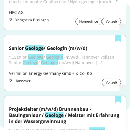
oberflächennahe Geothermie / Hydrogeologie (m/w/d..."
HPC AG
Bietigheim-Bissingen
Homeoffice
Vollzeit
Senior 
Geologe
/ Geologin (m/w/d)
"...Senior 
Geologe
/ 
Geologin
 (m/w/d) Hannover Vollzeit 
Senior 
Geologe
/ 
Geologin
 (m/w/d) Hannover |..."
Vermilion Energy Germany GmbH & Co. KG
Hannover
Vollzeit
Projektleiter (m/w/d) Brunnenbau - 
Bauingenieur / 
Geologe
 / Meister mit Erfahrung 
in der Wassergewinnung