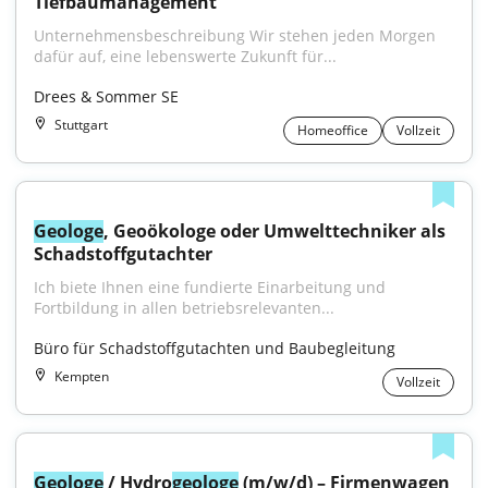
Tiefbaumanagement
Unternehmensbeschreibung Wir stehen jeden Morgen 
dafür auf, eine lebenswerte Zukunft für...
Drees & Sommer SE
Stuttgart
Homeoffice
Vollzeit
Geologe
, Geoökologe oder Umwelttechniker als 
Schadstoffgutachter
Ich biete Ihnen eine fundierte Einarbeitung und 
Fortbildung in allen betriebsrelevanten...
Büro für Schadstoffgutachten und Baubegleitung
Kempten
Vollzeit
Geologe
 / Hydro
geologe
 (m/w/d) – Firmenwagen 