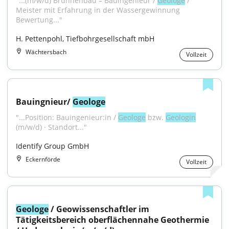
"...(m/w/d) Brunnenbau – Bauingenieur / 
Geologe
 / 
Meister mit Erfahrung in der Wassergewinnung 
Bewertung..."
H. Pettenpohl, Tiefbohrgesellschaft mbH
Wächtersbach
Vollzeit
Bauingnieur/ 
Geologe
"...Position: Bauingenieur:in / 
Geologe
 bzw. 
Geologin
(m/w/d) · Standort..."
Identify Group GmbH
Eckernförde
Vollzeit
Geologe
 / Geowissenschaftler im 
Tätigkeitsbereich oberflächennahe Geothermie 