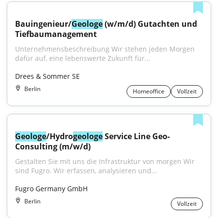
Bauingenieur/
Geologe
 (w/m/d) Gutachten und 
Tiefbaumanagement
Unternehmensbeschreibung Wir stehen jeden Morgen 
dafür auf, eine lebenswerte Zukunft für...
Drees & Sommer SE
Berlin
Homeoffice
Vollzeit
Geologe
/Hydro
geologe
 Service Line Geo-
Consulting (m/w/d)
Gestalten Sie mit uns die Infrastruktur von morgen Wir 
sind Fugro. Wir erfassen, analysieren und...
Fugro Germany GmbH
Berlin
Vollzeit