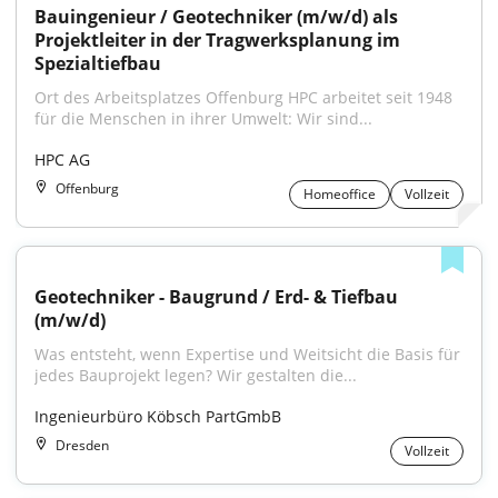
Bauingenieur / Geotechniker (m/w/d) als 
Projektleiter in der Tragwerksplanung im 
Spezialtiefbau
Ort des Arbeitsplatzes Offenburg HPC arbeitet seit 1948 
für die Menschen in ihrer Umwelt: Wir sind...
HPC AG
Offenburg
Homeoffice
Vollzeit
Geotechniker - Baugrund / Erd- & Tiefbau 
(m/w/d)
Was entsteht, wenn Expertise und Weitsicht die Basis für 
jedes Bauprojekt legen? Wir gestalten die...
Ingenieurbüro Köbsch PartGmbB
Dresden
Vollzeit