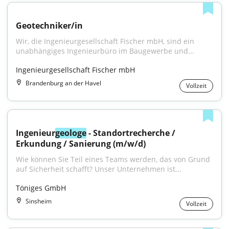
Geotechniker/in
Wir, die Ingenieurgesellschaft Fischer mbH, sind ein 
unabhängiges Ingenieurbüro im Baugewerbe und...
Ingenieurgesellschaft Fischer mbH
Brandenburg an der Havel
Vollzeit
Ingenieur
geologe
 - Standortrecherche / 
Erkundung / Sanierung (m/w/d)
Wie können Sie Teil eines Teams werden, das von Grund 
auf Sicherheit schafft? Unser Unternehmen ist...
Töniges GmbH
Sinsheim
Vollzeit