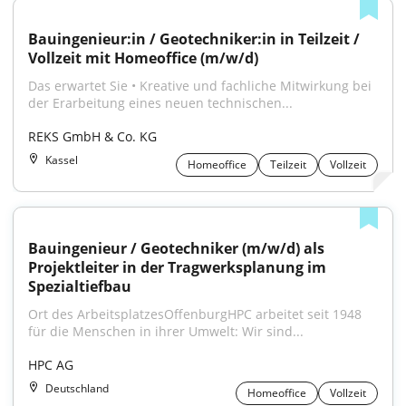
Bauingenieur:in / Geotechniker:in in Teilzeit / 
Vollzeit mit Homeoffice (m/w/d)
Das erwartet Sie • Kreative und fachliche Mitwirkung bei 
der Erarbeitung eines neuen technischen...
REKS GmbH & Co. KG
Kassel
Homeoffice
Teilzeit
Vollzeit
Bauingenieur / Geotechniker (m/w/d) als 
Projektleiter in der Tragwerksplanung im 
Spezialtiefbau
Ort des ArbeitsplatzesOffenburgHPC arbeitet seit 1948 
für die Menschen in ihrer Umwelt: Wir sind...
HPC AG
Deutschland
Homeoffice
Vollzeit