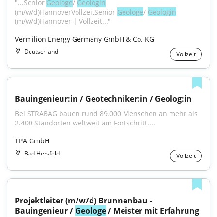
"...Senior 
Geologe
/ 
Geologin
(m/w/d)HannoverVollzeitSenior 
Geologe
/ 
Geologin
(m/w/d)Hannover | Vollzeit..."
Vermilion Energy Germany GmbH & Co. KG
Deutschland
Vollzeit
Bauingenieur:in / Geotechniker:in / Geolog:in
Bei STRABAG bauen rund 89.000 Menschen an mehr als 
2.400 Standorten weltweit am Fortschritt....
TPA GmbH
Bad Hersfeld
Vollzeit
Projektleiter (m/w/d) Brunnenbau - 
Bauingenieur / 
Geologe
 / Meister mit Erfahrung 