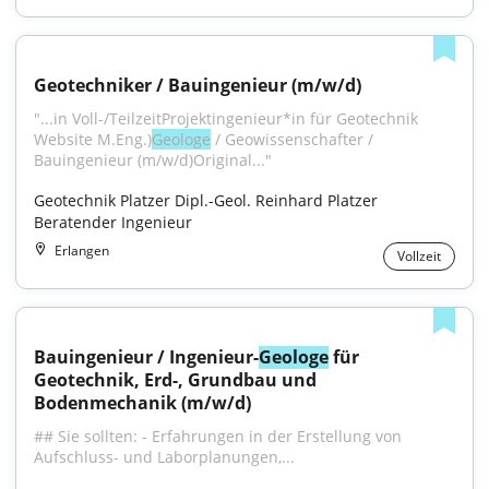
Geotechniker / Bauingenieur (m/w/d)
"...in Voll-/TeilzeitProjektingenieur*in für Geotechnik 
Website M.Eng.)
Geologe
 / Geowissenschafter / 
Bauingenieur (m/w/d)Original..."
Geotechnik Platzer Dipl.-Geol. Reinhard Platzer 
Beratender Ingenieur
Erlangen
Vollzeit
Bauingenieur / Ingenieur-
Geologe
 für 
Geotechnik, Erd-, Grundbau und 
Bodenmechanik (m/w/d)
## Sie sollten: - Erfahrungen in der Erstellung von 
Aufschluss- und Laborplanungen,...