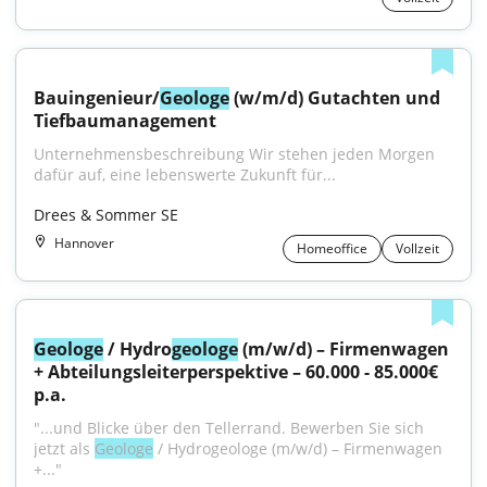
Bauingenieur/
Geologe
 (w/m/d) Gutachten und 
Tiefbaumanagement
Unternehmensbeschreibung Wir stehen jeden Morgen 
dafür auf, eine lebenswerte Zukunft für...
Drees & Sommer SE
Hannover
Homeoffice
Vollzeit
Geologe
 / Hydro
geologe
 (m/w/d) – Firmenwagen 
+ Abteilungsleiterperspektive – 60.000 - 85.000€ 
p.a.
"...und Blicke über den Tellerrand. Bewerben Sie sich 
jetzt als 
Geologe
 / Hydrogeologe (m/w/d) – Firmenwagen 
+..."