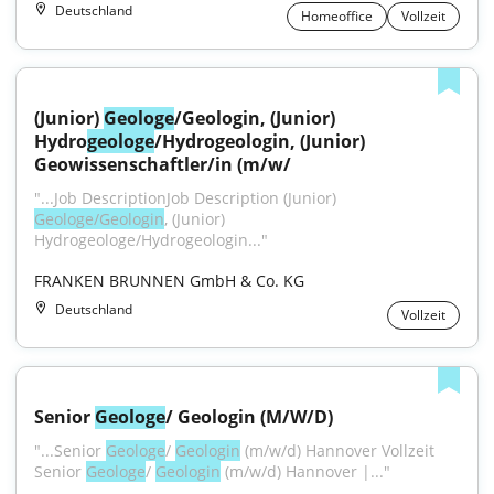
Deutschland
Homeoffice
Vollzeit
(Junior) 
Geologe
/Geologin, (Junior) 
Hydro
geologe
/Hydrogeologin, (Junior) 
Geowissenschaftler/in (m/w/
"...Job DescriptionJob Description (Junior) 
Geologe/Geologin
, (Junior) 
Hydrogeologe/Hydrogeologin..."
FRANKEN BRUNNEN GmbH & Co. KG
Deutschland
Vollzeit
Senior 
Geologe
/ Geologin (M/W/D)
"...Senior 
Geologe
/ 
Geologin
 (m/w/d) Hannover Vollzeit 
Senior 
Geologe
/ 
Geologin
 (m/w/d) Hannover |..."