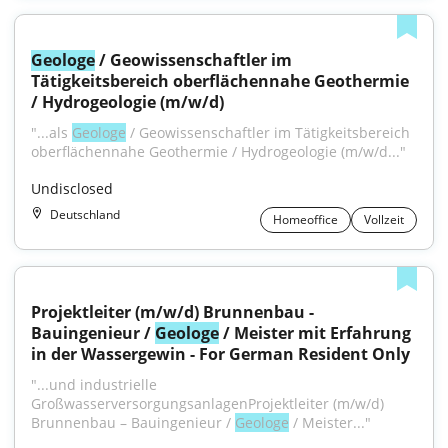
Geologe
 / Geowissenschaftler im 
Tätigkeitsbereich oberflächennahe Geothermie 
/ Hydrogeologie (m/w/d)
"...als 
Geologe
 / Geowissenschaftler im Tätigkeitsbereich 
oberflächennahe Geothermie / Hydrogeologie (m/w/d..."
Undisclosed
Deutschland
Homeoffice
Vollzeit
Projektleiter (m/w/d) Brunnenbau - 
Bauingenieur / 
Geologe
 / Meister mit Erfahrung 
in der Wassergewin - For German Resident Only
"...und industrielle 
GroßwasserversorgungsanlagenProjektleiter (m/w/d) 
Brunnenbau – Bauingenieur / 
Geologe
 / Meister..."