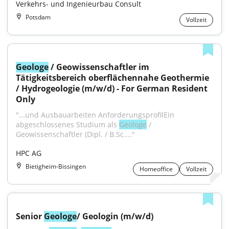
Verkehrs- und Ingenieurbau Consult
Potsdam
Vollzeit
Geologe
 / Geowissenschaftler im 
Tätigkeitsbereich oberflächennahe Geothermie 
/ Hydrogeologie (m/w/d) - For German Resident 
Only
"...und Ausbauarbeiten AnforderungsprofilEin 
abgeschlossenes Studium als 
Geologe
 / 
Geowissenschaftler (Dipl. / B.Sc...."
HPC AG
Bietigheim-Bissingen
Homeoffice
Vollzeit
Senior 
Geologe
/ Geologin (m/w/d)