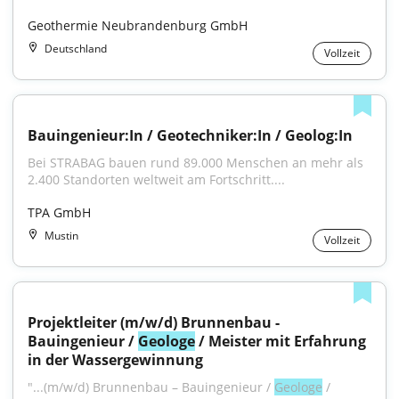
Geothermie Neubrandenburg GmbH
Deutschland
Vollzeit
Bauingenieur:In / Geotechniker:In / Geolog:In
Bei STRABAG bauen rund 89.000 Menschen an mehr als 
2.400 Standorten weltweit am Fortschritt....
TPA GmbH
Mustin
Vollzeit
Projektleiter (m/w/d) Brunnenbau - 
Bauingenieur / 
Geologe
 / Meister mit Erfahrung 
in der Wassergewinnung
"...(m/w/d) Brunnenbau – Bauingenieur / 
Geologe
 / 