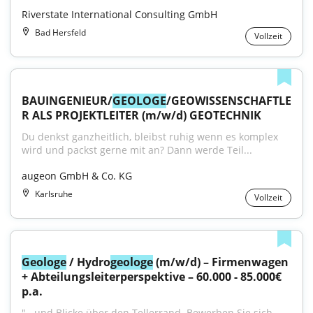
Riverstate International Consulting GmbH
Bad Hersfeld
Vollzeit
BAUINGENIEUR/
GEOLOGE
/GEOWISSENSCHAFTLE
R ALS PROJEKTLEITER (m/w/d) GEOTECHNIK
Du denkst ganzheitlich, bleibst ruhig wenn es komplex 
wird und packst gerne mit an? Dann werde Teil...
augeon GmbH & Co. KG
Karlsruhe
Vollzeit
Geologe
 / Hydro
geologe
 (m/w/d) – Firmenwagen 
+ Abteilungsleiterperspektive – 60.000 - 85.000€ 
p.a.
"...und Blicke über den Tellerrand. Bewerben Sie sich 