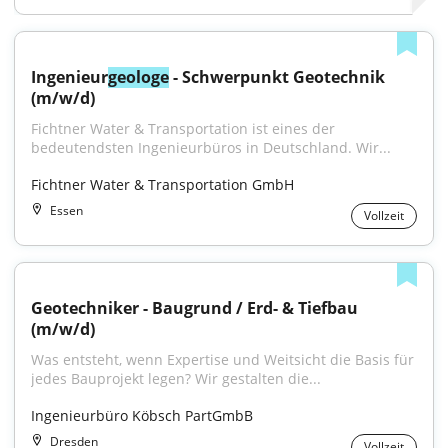
Ingenieur
geologe
 - Schwerpunkt Geotechnik 
(m/w/d)
Fichtner Water & Transportation ist eines der 
bedeutendsten Ingenieurbüros in Deutschland. Wir...
Fichtner Water & Transportation GmbH
Essen
Vollzeit
Geotechniker - Baugrund / Erd- & Tiefbau 
(m/w/d)
Was entsteht, wenn Expertise und Weitsicht die Basis für 
jedes Bauprojekt legen? Wir gestalten die...
Ingenieurbüro Köbsch PartGmbB
Dresden
Vollzeit