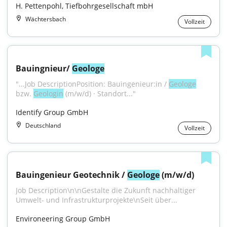
H. Pettenpohl, Tiefbohrgesellschaft mbH
Wächtersbach
Vollzeit
Bauingnieur/ 
Geologe
"...Job DescriptionPosition: Bauingenieur:in / 
Geologe
bzw. 
Geologin
 (m/w/d) · Standort..."
Identify Group GmbH
Deutschland
Vollzeit
Bauingenieur Geotechnik / 
Geologe
 (m/w/d)
Job Description\n\nGestalte die Zukunft nachhaltiger 
Umwelt- und Infrastrukturprojekte\nSeit über...
Environeering Group GmbH