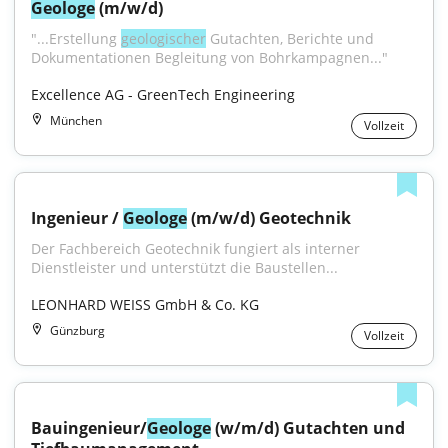
Geologe
 (m/w/d)
"...Erstellung 
geologischer
 Gutachten, Berichte und 
Dokumentationen Begleitung von Bohrkampagnen..."
Excellence AG - GreenTech Engineering
München
Vollzeit
Ingenieur / 
Geologe
 (m/w/d) Geotechnik
Der Fachbereich Geotechnik fungiert als interner 
Dienstleister und unterstützt die Baustellen...
LEONHARD WEISS GmbH & Co. KG
Günzburg
Vollzeit
Bauingenieur/
Geologe
 (w/m/d) Gutachten und 