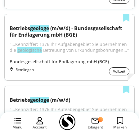
Betriebs
geologe
 (m/w/d) - Bundesgesellschaft 
für Endlagerung mbH (BGE)
"...Kennziffer: 1376 Ihr Aufgabengebiet Sie übernehmen 
die 
geologische
 Betreuung von Erkundungsbohrungen..."
Bundesgesellschaft für Endlagerung mbH (BGE)
Remlingen
Vollzeit
Betriebs
geologe
 (m/w/d)
"...Kennziffer: 1376 Ihr Aufgabengebiet Sie übernehmen 
die 
geologische
 Betreuung von Erkundungsbohrungen..."
Bundesgesellschaft für Endlagerung mbH (BGE)
Menü
Account
Jobagent
Merken
Remlingen
Vollzeit