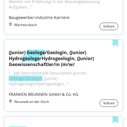
Meister mit Erfahrung in der Wassergewinnung 
Aufgaben..."
Baugewerbe/-industrie Karriere
Wächtersbach
Vollzeit
(Junior) 
Geologe
/Geologin, (Junior) 
Hydro
geologe
/Hydrogeologin, (Junior) 
Geowissenschaftler/in (m/w/
"...Job DescriptionJob Description (Junior) 
Geologe/Geologin
, (Junior) 
Hydrogeologe/Hydrogeologin..."
FRANKEN BRUNNEN GmbH & Co. KG
Neustadt an der Aisch
Vollzeit