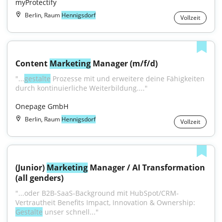
myProtectify
Berlin, Raum
Hennigsdorf
Vollzeit
Content 
Marketing
 Manager (m/f/d)
"...
gestalte
 Prozesse mit und erweitere deine Fähigkeiten 
durch kontinuierliche Weiterbildung...."
Onepage GmbH
Berlin, Raum
Hennigsdorf
Vollzeit
(Junior) 
Marketing
 Manager / AI Transformation 
(all genders)
"...oder B2B-SaaS-Background mit HubSpot/CRM-
Vertrautheit Benefits Impact, Innovation & Ownership: 
Gestalte
 unser schnell..."