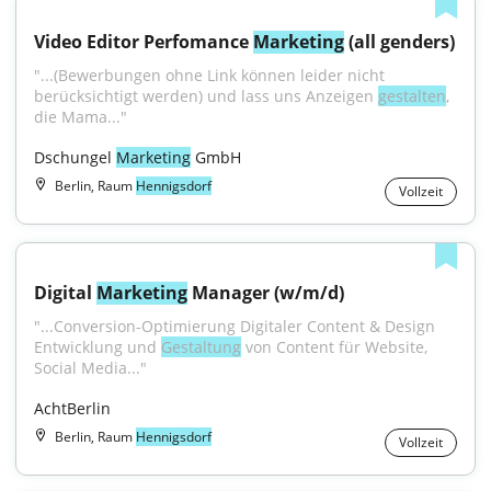
Video Editor Perfomance 
Marketing
 (all genders)
"...(Bewerbungen ohne Link können leider nicht 
berücksichtigt werden) und lass uns Anzeigen 
gestalten
, 
die Mama..."
Dschungel 
Marketing
 GmbH
Berlin, Raum
Hennigsdorf
Vollzeit
Digital 
Marketing
 Manager (w/m/d)
"...Conversion-Optimierung Digitaler Content & Design 
Entwicklung und 
Gestaltung
 von Content für Website, 
Social Media..."
AchtBerlin
Berlin, Raum
Hennigsdorf
Vollzeit