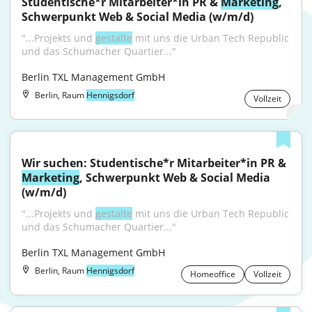
Studentische*r Mitarbeiter*in PR & 
Marketing
, 
Schwerpunkt Web & Social Media (w/m/d)
"...Projekts und 
gestalte
 mit uns die Urban Tech Republic 
und das Schumacher Quartier..."
Berlin TXL Management GmbH
Berlin, Raum
Hennigsdorf
Vollzeit
Wir suchen: Studentische*r Mitarbeiter*in PR & 
Marketing
, Schwerpunkt Web & Social Media 
(w/m/d)
"...Projekts und 
gestalte
 mit uns die Urban Tech Republic 
und das Schumacher Quartier..."
Berlin TXL Management GmbH
Berlin, Raum
Hennigsdorf
Homeoffice
Vollzeit