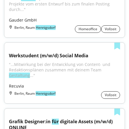
Projekte vom ersten Entwurf bis zum finalen Posting 
durch..."
Gauder GmbH
Berlin, Raum
Hennigsdorf
Homeoffice
Vollzeit
Werkstudent (m/w/d) Social Media
"...Mitwirkung bei der Entwicklung von Content- und 
Redaktionsplänen zusammen mit deinem Team 
Gestaltung
..."
Recuvia
Berlin, Raum
Hennigsdorf
Vollzeit
Grafik Designer:in 
für
 digitale Assets (m/w/d) 
ONLINE