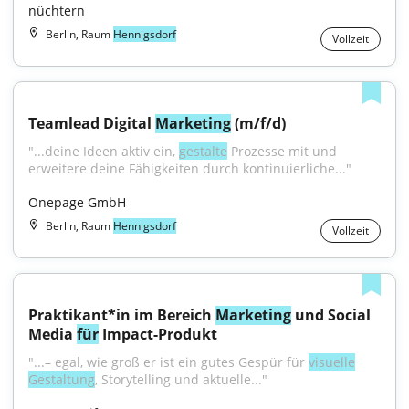
nüchtern
Berlin, Raum
Hennigsdorf
Vollzeit
Teamlead Digital 
Marketing
 (m/f/d)
"...deine Ideen aktiv ein, 
gestalte
 Prozesse mit und 
erweitere deine Fähigkeiten durch kontinuierliche..."
Onepage GmbH
Berlin, Raum
Hennigsdorf
Vollzeit
Praktikant*in im Bereich 
Marketing
 und Social 
Media 
für
 Impact-Produkt
"...– egal, wie groß er ist ein gutes Gespür für 
visuelle
Gestaltung
, Storytelling und aktuelle..."