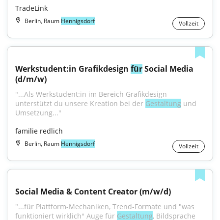
TradeLink
Berlin, Raum
Hennigsdorf
Vollzeit
Werkstudent:in Grafikdesign 
für
 Social Media 
(d/m/w)
"...Als Werkstudent:in im Bereich Grafikdesign 
unterstützt du unsere Kreation bei der 
Gestaltung
 und 
Umsetzung..."
familie redlich
Berlin, Raum
Hennigsdorf
Vollzeit
Social Media & Content Creator (m/w/d)
"...für Plattform-Mechaniken, Trend-Formate und "was 
funktioniert wirklich" Auge für 
Gestaltung
, Bildsprache 