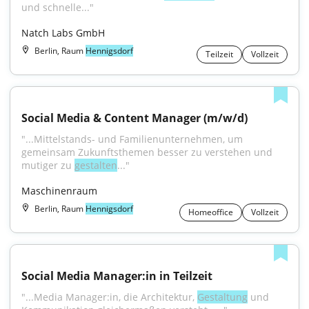
und schnelle..."
Natch Labs GmbH
Berlin, Raum
Hennigsdorf
Teilzeit
Vollzeit
Social Media & Content Manager (m/w/d)
"...Mittelstands- und Familienunternehmen, um 
gemeinsam Zukunftsthemen besser zu verstehen und 
mutiger zu 
gestalten
..."
Maschinenraum
Berlin, Raum
Hennigsdorf
Homeoffice
Vollzeit
Social Media Manager:in in Teilzeit
"...Media Manager:in, die Architektur, 
Gestaltung
 und 