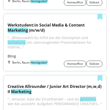
Berlin, Raum
Hennigsdorf
Homeoffice
Vollzeit
Werkstudent:in Social Media & Content 
Marketing
 (m/w/d)
"...Bildauswahl) Du hilfst bei der Konzeption und 
Gestaltung
 von überzeugenden Präsentationen für 
interne..."
Bling
Berlin, Raum
Hennigsdorf
Homeoffice
Vollzeit
Creative Allrounder / Junior Art Director (m,w,d) 
II 
Marketing
"...Amazon, bald der Einzelhandel – und du 
gestaltest
, 
wie das aussieht. Aufgaben PERFORMANCE CREATIVES..."