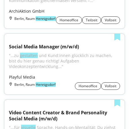
Kommunikation gleichermaßen versteht –..."
ArchiAktion GmbH
Berlin, Raum
Hennigsdorf
Homeoffice
Teilzeit
Vollzeit
Social Media Manager (m/w/d)
"...zu 
gestalten
 und Kund:innen glücklich zu machen, 
bist du hier genau richtig! Aufgaben 
Videokonzeptentwicklung..."
Playful Media
Berlin, Raum
Hennigsdorf
Homeoffice
Vollzeit
Video Content Creator & Brand Personality 
Social Media (m/w/d)
"...für 
visuelle
 Sprache. Hands-on-Mentalität: Du ziehst 