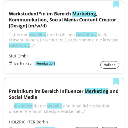
Werkstudent*in im Bereich 
Marketing
, 
Kommunikation, Social Media Content Creator 
[Design] (m/w/d)
"...bei der 
visuellen
 und textlichen 
Gestaltung
 (z. B. 
Präsentationen, Broschüren) Du übernimmst die kreative 
Gestaltung
..."
Siut GmbH
Berlin, Raum
Hennigsdorf
Vollzeit
Praktikum im Bereich Influencer 
Marketing
 und 
Social Media
"...
gestaltest
 du die 
visuelle
 und inhaltliche Identität 
unserer Premium-Lifestyle-Marke mit..."
HOLZRICHTER Berlin