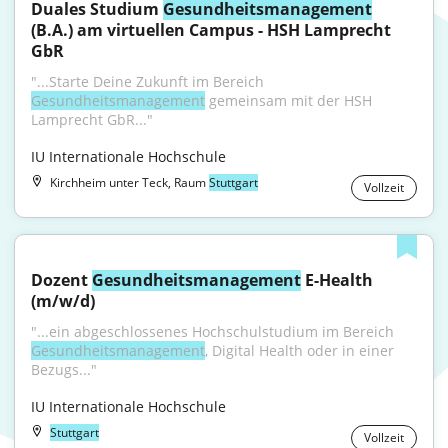
Duales Studium 
Gesundheitsmanagement
(B.A.) am virtuellen Campus - HSH Lamprecht 
GbR
"...Starte Deine Zukunft im Bereich 
Gesundheitsmanagement
 gemeinsam mit der HSH 
Lamprecht GbR..."
IU Internationale Hochschule
Kirchheim unter Teck, Raum
Stuttgart
Vollzeit
Dozent 
Gesundheitsmanagement
 E-Health 
(m/w/d)
"...ein abgeschlossenes Hochschulstudium im Bereich 
Gesundheitsmanagement
, Digital Health oder in einer 
Bezugs..."
IU Internationale Hochschule
Stuttgart
Vollzeit