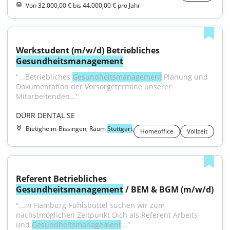
Von 32.000,00 € bis 44.000,00 € pro Jahr
Werkstudent (m/w/d) Betriebliches 
Gesundheitsmanagement
"...Betriebliches 
Gesundheitsmanagement
 Planung und 
Dokumentation der Vorsorgetermine unserer 
Mitarbeitenden..."
DÜRR DENTAL SE
Bietigheim-Bissingen, Raum
Stuttgart
Homeoffice
Vollzeit
Referent Betriebliches 
Gesundheitsmanagement
 / BEM & BGM (m/w/d)
"...in Hamburg-Fuhlsbüttel suchen wir zum 
nächstmöglichen Zeitpunkt Dich als:Referent Arbeits- 
und 
Gesundheitsmanagement
..."