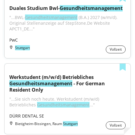
Duales Studium Bwl-
Gesundheitsmanagement
"...BWL-
Gesundheitsmanagement
 (B.A.) 2027 (w/m/d). 
Original Stellenanzeige auf StepStone.De Website 
APCT1_DE..."
PwC
Stuttgart
Vollzeit
Werkstudent (m/w/d) Betriebliches 
Gesundheitsmanagement
 - For German 
Resident Only
"...Sie sich noch heute. Werkstudent (m/w/d) 
Betriebliches 
Gesundheitsmanagement
..."
DÜRR DENTAL SE
Bietigheim-Bissingen, Raum
Stuttgart
Vollzeit