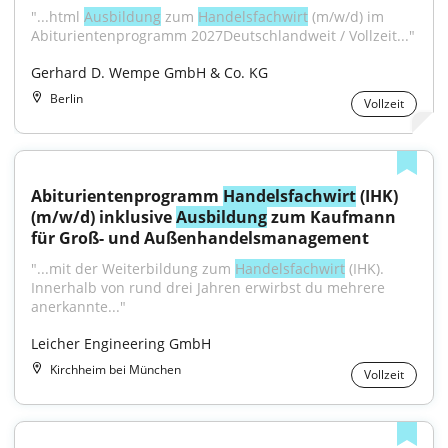
"...html 
Ausbildung
 zum 
Handelsfachwirt
 (m/w/d) im 
Abiturientenprogramm 2027Deutschlandweit / Vollzeit..."
Gerhard D. Wempe GmbH & Co. KG
Berlin
Vollzeit
Abiturientenprogramm 
Handelsfachwirt
 (IHK) 
(m/w/d) inklusive 
Ausbildung
 zum Kaufmann 
für Groß- und Außenhandelsmanagement
"...mit der Weiterbildung zum 
Handelsfachwirt
 (IHK). 
Innerhalb von rund drei Jahren erwirbst du mehrere 
anerkannte..."
Leicher Engineering GmbH
Kirchheim bei München
Vollzeit