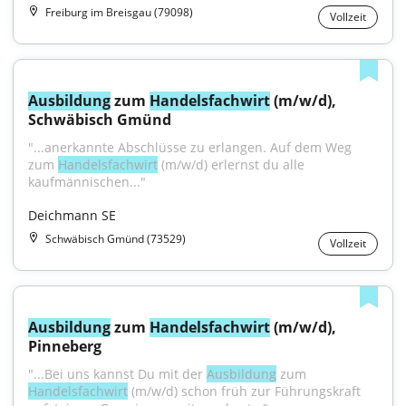
Freiburg im Breisgau (79098)
Vollzeit
Ausbildung
 zum 
Handelsfachwirt
 (m/w/d), 
Schwäbisch Gmünd
"...anerkannte Abschlüsse zu erlangen. Auf dem Weg 
zum 
Handelsfachwirt
 (m/w/d) erlernst du alle 
kaufmännischen..."
Deichmann SE
Schwäbisch Gmünd (73529)
Vollzeit
Ausbildung
 zum 
Handelsfachwirt
 (m/w/d), 
Pinneberg
"...Bei uns kannst Du mit der 
Ausbildung
 zum 
Handelsfachwirt
 (m/w/d) schon früh zur Führungskraft 