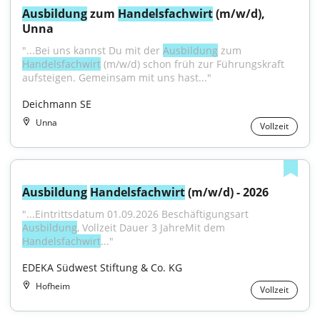
Ausbildung
 zum 
Handelsfachwirt
 (m/w/d), 
Unna
"...Bei uns kannst Du mit der 
Ausbildung
 zum 
Handelsfachwirt
 (m/w/d) schon früh zur Führungskraft 
aufsteigen. Gemeinsam mit uns hast..."
Deichmann SE
Unna
Vollzeit
Ausbildung
Handelsfachwirt
 (m/w/d) - 2026
"...Eintrittsdatum 01.09.2026 Beschäftigungsart 
Ausbildung
, Vollzeit Dauer 3 JahreMit dem 
Handelsfachwirt
..."
EDEKA Südwest Stiftung & Co. KG
Hofheim
Vollzeit