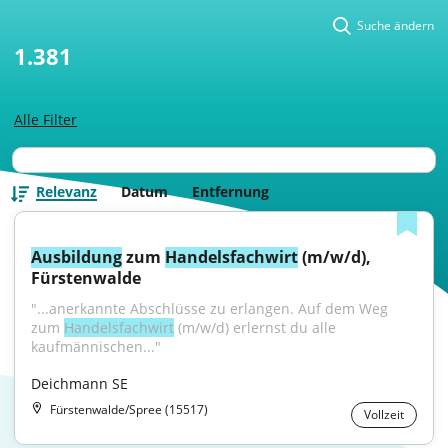
Suche ändern
1.381
Alle Filter
Relevanz
Datum
Entfernung
Ausbildung
 zum 
Handelsfachwirt
 (m/w/d), 
Fürstenwalde
"...anerkannte Abschlüsse zu erlangen. Auf dem Weg 
zum 
Handelsfachwirt
 (m/w/d) erlernst du alle 
kaufmännischen..."
Deichmann SE
Fürstenwalde/Spree (15517)
Vollzeit