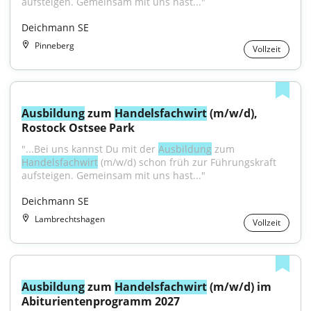
aufsteigen. Gemeinsam mit uns hast..."
Deichmann SE
Pinneberg
Vollzeit
Ausbildung
 zum 
Handelsfachwirt
 (m/w/d), 
Rostock Ostsee Park
"...Bei uns kannst Du mit der 
Ausbildung
 zum 
Handelsfachwirt
 (m/w/d) schon früh zur Führungskraft 
aufsteigen. Gemeinsam mit uns hast..."
Deichmann SE
Lambrechtshagen
Vollzeit
Ausbildung
 zum 
Handelsfachwirt
 (m/w/d) im 
Abiturientenprogramm 2027