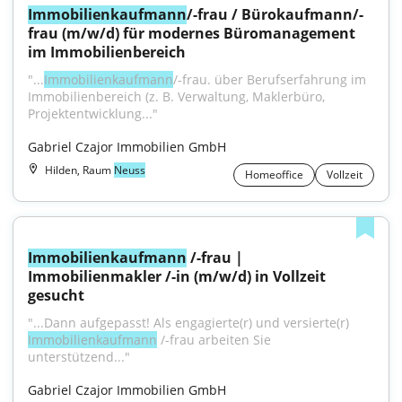
Immobilienkaufmann
/-frau / Bürokaufmann/-
frau (m/w/d) für modernes Büromanagement 
im Immobilienbereich
"...
Immobilienkaufmann
/-frau. über Berufserfahrung im 
Immobilienbereich (z. B. Verwaltung, Maklerbüro, 
Projektentwicklung..."
Gabriel Czajor Immobilien GmbH
Hilden, Raum
Neuss
Homeoffice
Vollzeit
Immobilienkaufmann
 /-frau | 
Immobilienmakler /-in (m/w/d) in Vollzeit 
gesucht
"...Dann aufgepasst! Als engagierte(r) und versierte(r) 
Immobilienkaufmann
 /-frau arbeiten Sie 
unterstützend..."
Gabriel Czajor Immobilien GmbH