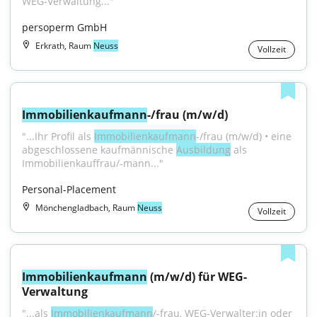
WEG-Verwaltung..."
persoperm GmbH
Erkrath, Raum
Neuss
Vollzeit
Immobilienkaufmann
-/frau (m/w/d)
"...Ihr Profil als 
Immobilienkaufmann
-/frau (m/w/d) • eine 
abgeschlossene kaufmännische 
Ausbildung
 als 
Immobilienkauffrau/-mann..."
Personal-Placement
Mönchengladbach, Raum
Neuss
Vollzeit
Immobilienkaufmann
 (m/w/d) für WEG-
Verwaltung
"...als 
Immobilienkaufmann
/-frau, WEG-Verwalter:in oder 