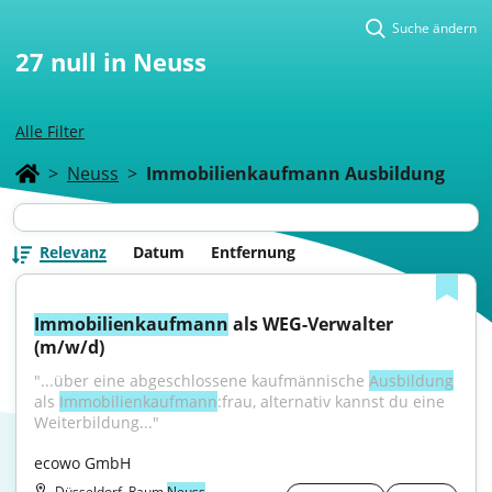
Suche ändern
27
null in Neuss
Alle Filter
>
Neuss
>
Immobilienkaufmann Ausbildung
Relevanz
Datum
Entfernung
Immobilienkaufmann
 als WEG-Verwalter 
(m/w/d)
"...über eine abgeschlossene kaufmännische 
Ausbildung
als 
Immobilienkaufmann
:frau, alternativ kannst du eine 
Weiterbildung..."
ecowo GmbH
Düsseldorf, Raum
Neuss