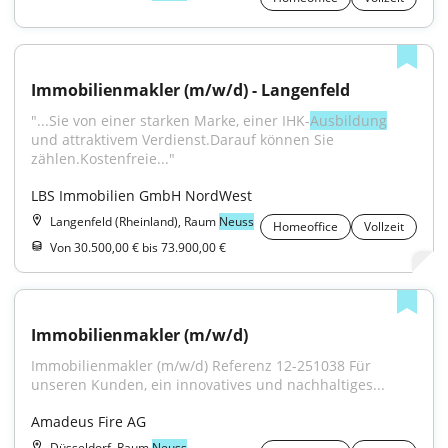
Immobilienmakler (m/w/d) - Langenfeld
"...Sie von einer starken Marke, einer IHK-
Ausbildung
und attraktivem Verdienst.Darauf können Sie 
zählen.Kostenfreie..."
LBS Immobilien GmbH NordWest
Langenfeld (Rheinland), Raum
Neuss
Homeoffice
Vollzeit
Von 30.500,00 € bis 73.900,00 €
Immobilienmakler (m/w/d)
Immobilienmakler (m/w/d) Referenz 12-251038 Für 
unseren Kunden, ein innovatives und nachhaltiges...
Amadeus Fire AG
Düsseldorf, Raum
Neuss