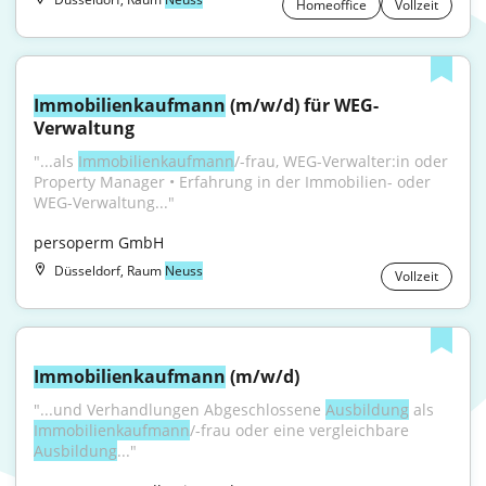
Homeoffice
Vollzeit
Immobilienkaufmann
 (m/w/d) für WEG-
Verwaltung
"...als 
Immobilienkaufmann
/-frau, WEG-Verwalter:in oder 
Property Manager • Erfahrung in der Immobilien- oder 
WEG-Verwaltung..."
persoperm GmbH
Düsseldorf, Raum
Neuss
Vollzeit
Immobilienkaufmann
 (m/w/d)
"...und Verhandlungen Abgeschlossene 
Ausbildung
 als 
Immobilienkaufmann
/-frau oder eine vergleichbare 
Ausbildung
..."