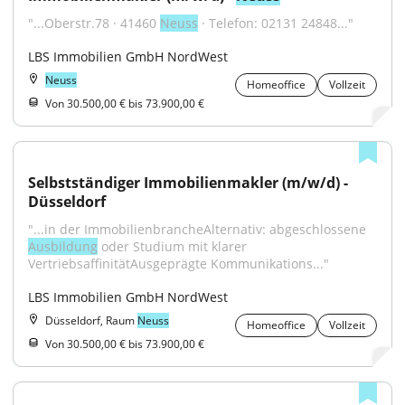
"...Oberstr.78 · 41460 
Neuss
 · Telefon: 02131 24848..."
LBS Immobilien GmbH NordWest
Neuss
Homeoffice
Vollzeit
Von 30.500,00 € bis 73.900,00 €
Selbstständiger Immobilienmakler (m/w/d) - 
Düsseldorf
"...in der ImmobilienbrancheAlternativ: abgeschlossene 
Ausbildung
 oder Studium mit klarer 
VertriebsaffinitätAusgeprägte Kommunikations..."
LBS Immobilien GmbH NordWest
Düsseldorf, Raum
Neuss
Homeoffice
Vollzeit
Von 30.500,00 € bis 73.900,00 €