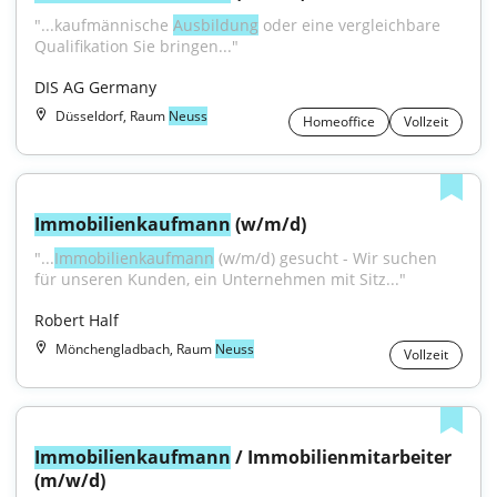
"...kaufmännische 
Ausbildung
 oder eine vergleichbare 
Qualifikation Sie bringen..."
DIS AG Germany
Düsseldorf, Raum
Neuss
Homeoffice
Vollzeit
Immobilienkaufmann
 (w/m/d)
"...
Immobilienkaufmann
 (w/m/d) gesucht - Wir suchen 
für unseren Kunden, ein Unternehmen mit Sitz..."
Robert Half
Mönchengladbach, Raum
Neuss
Vollzeit
Immobilienkaufmann
 / Immobilienmitarbeiter 
(m/w/d)