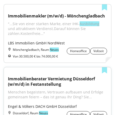
Immobilienmakler (m/w/d) - Mönchengladbach
"...Sie von einer starken Marke, einer IHK-
Ausbildung
und attraktivem Verdienst.Darauf können Sie 
zählen.Kostenfreie..."
LBS Immobilien GmbH NordWest
Mönchengladbach, Raum
Neuss
Homeoffice
Vollzeit
Von 30.500,00 € bis 74.000,00 €
Immobilienberater Vermietung Düsseldorf 
(w/m/d) in Festanstellung
Menschen begeistern, Vertrauen aufbauen und Erfolge 
gemeinsam feiern – das ist genau Ihr Ding? Sie...
Engel & Völkers DACH GmbH Düsseldorf
Düsseldorf, Raum
Neuss
Homeoffice
Vollzeit