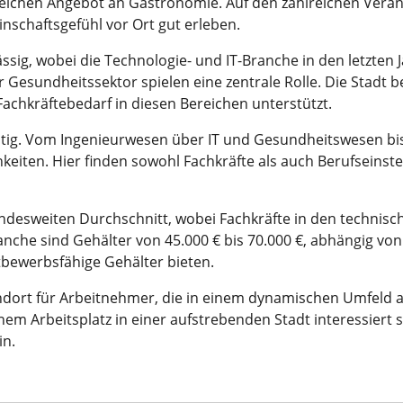
reichen Angebot an Gastronomie. Auf den zahlreichen Vera
nschaftsgefühl vor Ort gut erleben.
sig, wobei die Technologie- und IT-Branche in den letzten 
esundheitssektor spielen eine zentrale Rolle. Die Stadt be
achkräftebedarf in diesen Bereichen unterstützt.
fältig. Vom Ingenieurwesen über IT und Gesundheitswesen bis
keiten. Hier finden sowohl Fachkräfte als auch Berufseinste
ndesweiten Durchschnitt, wobei Fachkräfte in den technisc
nche sind Gehälter von 45.000 € bis 70.000 €, abhängig von
bewerbsfähige Gehälter bieten.
ndort für Arbeitnehmer, die in einem dynamischen Umfeld a
nem Arbeitsplatz in einer aufstrebenden Stadt interessiert
in.