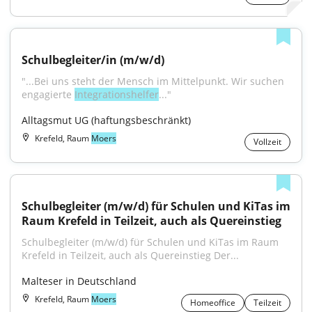
Schulbegleiter/in (m/w/d)
"...Bei uns steht der Mensch im Mittelpunkt. Wir suchen 
engagierte 
Integrationshelfer
..."
Alltagsmut UG (haftungsbeschränkt)
Krefeld, Raum
Moers
Vollzeit
Schulbegleiter (m/w/d) für Schulen und KiTas im 
Raum Krefeld in Teilzeit, auch als Quereinstieg
Schulbegleiter (m/w/d) für Schulen und KiTas im Raum 
Krefeld in Teilzeit, auch als Quereinstieg Der...
Malteser in Deutschland
Krefeld, Raum
Moers
Homeoffice
Teilzeit