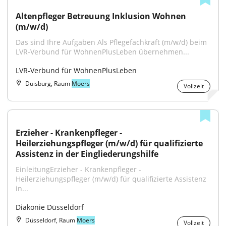
Altenpfleger Betreuung Inklusion Wohnen 
(m/w/d)
Das sind Ihre Aufgaben Als Pflegefachkraft (m/w/d) beim 
LVR-Verbund für WohnenPlusLeben übernehmen...
LVR-Verbund für WohnenPlusLeben
Duisburg, Raum
Moers
Vollzeit
Erzieher - Krankenpfleger - 
Heilerziehungspfleger (m/w/d) für qualifizierte 
Assistenz in der Eingliederungshilfe
EinleitungErzieher - Krankenpfleger - 
Heilerziehungspfleger (m/w/d) für qualifizierte Assistenz 
in...
Diakonie Düsseldorf
Düsseldorf, Raum
Moers
Vollzeit