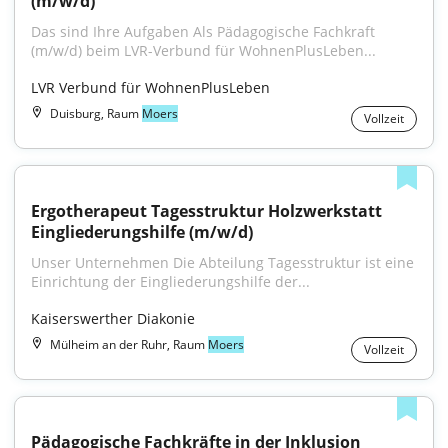
(m/w/d)
Das sind Ihre Aufgaben Als Pädagogische Fachkraft 
(m/w/d) beim LVR-Verbund für WohnenPlusLeben...
LVR Verbund für WohnenPlusLeben
Duisburg, Raum
Moers
Vollzeit
Ergotherapeut Tagesstruktur Holzwerkstatt 
Eingliederungshilfe (m/w/d)
Unser Unternehmen Die Abteilung Tagesstruktur ist eine 
Einrichtung der Eingliederungshilfe der...
Kaiserswerther Diakonie
Mülheim an der Ruhr, Raum
Moers
Vollzeit
Pädagogische Fachkräfte in der Inklusion 