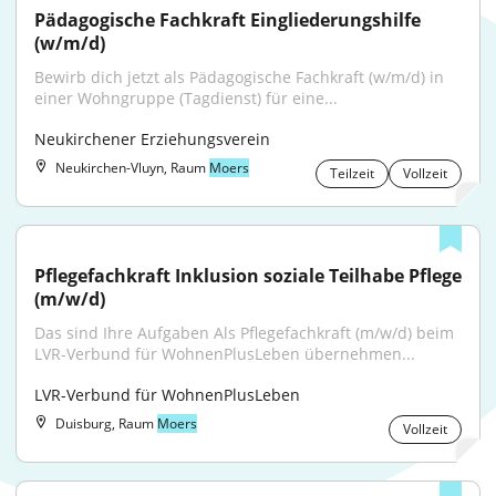
Pädagogische Fachkraft Eingliederungshilfe 
(w/m/d)
Bewirb dich jetzt als Pädagogische Fachkraft (w/m/d) in 
einer Wohngruppe (Tagdienst) für eine...
Neukirchener Erziehungsverein
Neukirchen-Vluyn, Raum
Moers
Teilzeit
Vollzeit
Pflegefachkraft Inklusion soziale Teilhabe Pflege 
(m/w/d)
Das sind Ihre Aufgaben Als Pflegefachkraft (m/w/d) beim 
LVR-Verbund für WohnenPlusLeben übernehmen...
LVR-Verbund für WohnenPlusLeben
Duisburg, Raum
Moers
Vollzeit