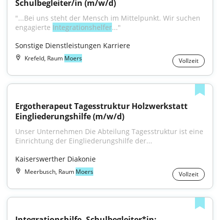
Schulbegleiter/in (m/w/d)
"...Bei uns steht der Mensch im Mittelpunkt. Wir suchen 
engagierte 
Integrationshelfer
..."
Sonstige Dienstleistungen Karriere
Krefeld, Raum
Moers
Vollzeit
Ergotherapeut Tagesstruktur Holzwerkstatt 
Eingliederungshilfe (m/w/d)
Unser Unternehmen Die Abteilung Tagesstruktur ist eine 
Einrichtung der Eingliederungshilfe der...
Kaiserswerther Diakonie
Meerbusch, Raum
Moers
Vollzeit
Integrationshilfe, Schulbegleiter*in; 