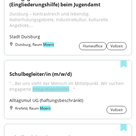
(Eingliederungshilfe) beim Jugendamt
Duisburg – kontrastreich und lebendig: 
Naherholungsgebiete, Industriekultur, kulturelle 
Angebote,...
Stadt Duisburg
Duisburg, Raum
Moers
Homeoffice
Vollzeit
Schulbegleiter/in (m/w/d)
"...Bei uns steht der Mensch im Mittelpunkt. Wir suchen 
engagierte 
Integrationshelfer
..."
Alltagsmut UG (haftungsbeschränkt)
Krefeld, Raum
Moers
Vollzeit