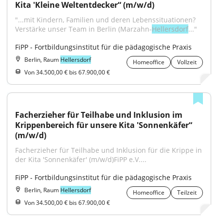
Kita 'Kleine Weltentdecker“ (m/w/d)
"...mit Kindern, Familien und deren Lebenssituationen? 
Verstärke unser Team in Berlin (Marzahn-
Hellersdorf
..."
FiPP - Fortbildungsinstitut für die pädagogische Praxis
Berlin, Raum
Hellersdorf
Homeoffice
Vollzeit
Von 34.500,00 € bis 67.900,00 €
Facherzieher für Teilhabe und Inklusion im 
Krippenbereich für unsere Kita 'Sonnenkäfer“ 
(m/w/d)
Facherzieher für Teilhabe und Inklusion für die Krippe in 
der Kita 'Sonnenkäfer' (m/w/d)FiPP e.V....
FiPP - Fortbildungsinstitut für die pädagogische Praxis
Berlin, Raum
Hellersdorf
Homeoffice
Teilzeit
Von 34.500,00 € bis 67.900,00 €