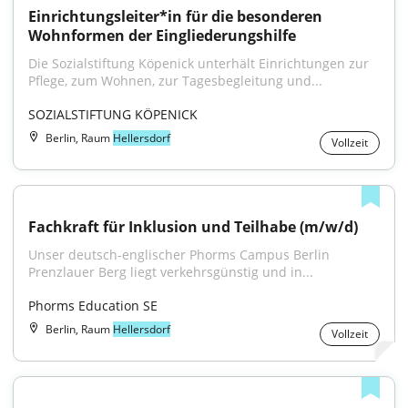
Einrichtungsleiter*in für die besonderen 
Wohnformen der Eingliederungshilfe
Die Sozialstiftung Köpenick unterhält Einrichtungen zur 
Pflege, zum Wohnen, zur Tagesbegleitung und...
SOZIALSTIFTUNG KÖPENICK
Berlin, Raum
Hellersdorf
Vollzeit
Fachkraft für Inklusion und Teilhabe (m/w/d)
Unser deutsch-englischer Phorms Campus Berlin 
Prenzlauer Berg liegt verkehrsgünstig und in...
Phorms Education SE
Berlin, Raum
Hellersdorf
Vollzeit