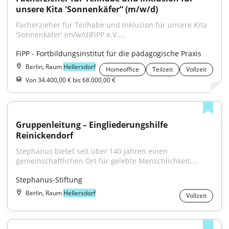
unsere Kita 'Sonnenkäfer“ (m/w/d)
Facherzieher für Teilhabe und Inklusion für unsere Kita 
'Sonnenkäfer' (m/w/d)FiPP e.V....
FiPP - Fortbildungsinstitut für die pädagogische Praxis
Berlin, Raum
Hellersdorf
Homeoffice
Teilzeit
Vollzeit
Von 34.400,00 € bis 68.000,00 €
Gruppenleitung – Eingliederungshilfe 
Reinickendorf
Stephanus bietet seit über 140 Jahren einen 
gemeinschaftlichen Ort für gelebte Menschlichkeit....
Stephanus-Stiftung
Berlin, Raum
Hellersdorf
Vollzeit