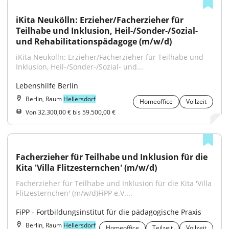
iKita Neukölln: Erzieher/Facherzieher für 
Teilhabe und Inklusion, Heil-/Sonder-/Sozial- 
und Rehabilitationspädagoge (m/w/d)
iKita Neukölln: Erzieher/Facherzieher für Teilhabe und 
Inklusion, Heil-/Sonder-/Sozial- und...
Lebenshilfe Berlin
Berlin, Raum
Hellersdorf
Homeoffice
Vollzeit
Von 32.300,00 € bis 59.500,00 €
Facherzieher für Teilhabe und Inklusion für die 
Kita 'Villa Flitzesternchen' (m/w/d)
Facherzieher für Teilhabe und Inklusion für die Kita 'Villa 
Flitzesternchen' (m/w/d)FiPP e.V....
FiPP - Fortbildungsinstitut für die pädagogische Praxis
Berlin, Raum
Hellersdorf
Homeoffice
Teilzeit
Vollzeit