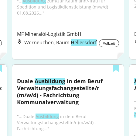
"...
Ausbildung
 zum/zur Kaufmann/-frau für 
2
Spedition und Logistikdienstleistung (m/w/d) 
01.08.2026..."
MF Mineralöl-Logistik GmbH
Werneuchen, Raum
Hellersdorf
Vollzeit
Duale 
Ausbildung
 in dem Beruf 
k
Verwaltungsfachangestellte/r 
(m/w/d) - Fachrichtung 
Kommunalverwaltung
"...Duale 
Ausbildung
 in dem Beruf 
Verwaltungsfachangestellte/r (m/w/d) - 
Fachrichtung..."