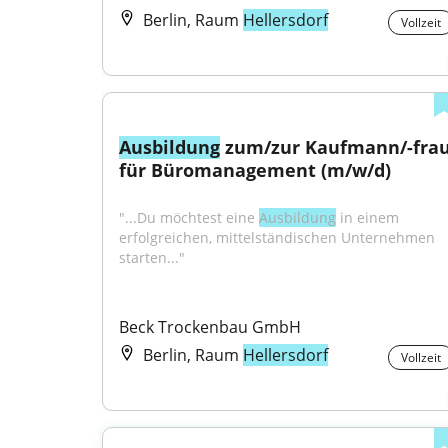
Berlin, Raum
Hellersdorf
Vollzeit
Ausbildung
 zum/zur Kaufmann/-frau
für Büromanagement (m/w/d)
"...Du möchtest eine 
Ausbildung
 in einem 
erfolgreichen, mittelständischen Unternehmen 
starten..."
Beck Trockenbau GmbH
Berlin, Raum
Hellersdorf
Vollzeit