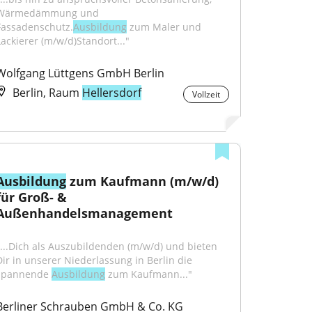
Wärmedämmung und 
Fassadenschutz.
Ausbildung
 zum Maler und 
Lackierer (m/w/d)Standort..."
Wolfgang Lüttgens GmbH Berlin
Berlin, Raum
Hellersdorf
Vollzeit
Ausbildung
 zum Kaufmann (m/w/d) 
für Groß- & 
Außenhandelsmanagement
"...Dich als Auszubildenden (m/w/d) und bieten 
Dir in unserer Niederlassung in Berlin die 
spannende 
Ausbildung
 zum Kaufmann..."
Berliner Schrauben GmbH & Co. KG