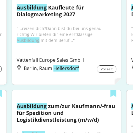
Ausbildung
 Kaufleute für 
Dialogmarketing 2027
"...reizen dich?Dann bist du bei uns genau 
"
r 
richtig!Wir bieten dir eine erstklassige 
Ausbildung
 mit dem Beruf..."
P
Vattenfall Europe Sales GmbH
Berlin, Raum
Hellersdorf
Vollzeit
Ausbildung
 zum/zur Kaufmann/-frau 
für Spedition und 
Logistikdienstleistung (m/w/d)
"