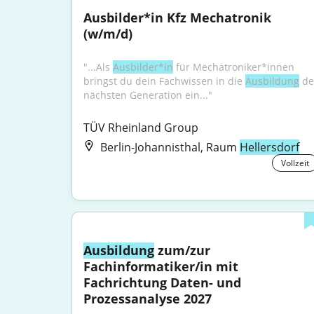
Ausbilder*in Kfz Mechatronik 
(w/m/d)
"...Als 
Ausbilder*in
 für Mechatroniker*innen 
bringst du dein Fachwissen in die 
Ausbildung
 de
nächsten Generation ein..."
TÜV Rheinland Group
Berlin-Johannisthal, Raum
Hellersdorf
Vollzeit
Ausbildung
 zum/zur 
Fachinformatiker/in mit 
Fachrichtung Daten- und 
Prozessanalyse 2027