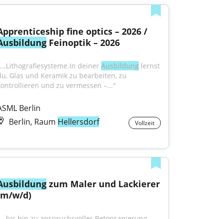
Apprenticeship fine optics – 2026 / 
Ausbildung
 Feinoptik – 2026
"...Lithografiesysteme.In deiner 
Ausbildung
 lernst 
du, Glas und Keramik zu bearbeiten, zu 
kontrollieren und zu vermessen –..."
ASML Berlin
Berlin, Raum
Hellersdorf
Vollzeit
Ausbildung
 zum Maler und Lackierer 
(m/w/d)
"...bis hin zu anspruchsvoller Betonsanierung, 