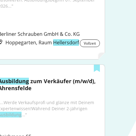
026..."
Berliner Schrauben GmbH & Co. KG
Hoppegarten, Raum
Hellersdorf
Vollzeit
Ausbildung
 zum Verkäufer (m/w/d), 
Ahrensfelde
"...Werde Verkaufsprofi und glänze mit Deinem 
Expertenwissen!Während Deiner 2-jährigen 
Ausbildung
..."