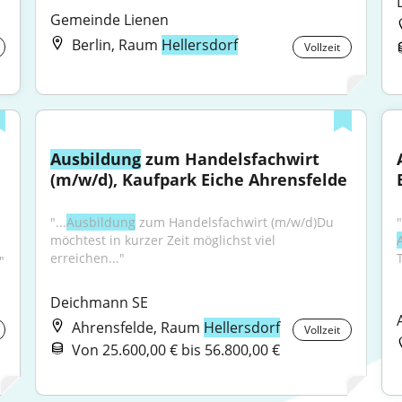
Gemeinde Lienen
Berlin, Raum
Hellersdorf
Vollzeit
Ausbildung
 zum Handelsfachwirt 
(m/w/d), Kaufpark Eiche Ahrensfelde
"...
Ausbildung
 zum Handelsfachwirt (m/w/d)Du 
möchtest in kurzer Zeit möglichst viel 
erreichen..."
T
"
Deichmann SE
Ahrensfelde, Raum
Hellersdorf
Vollzeit
Von 25.600,00 € bis 56.800,00 €