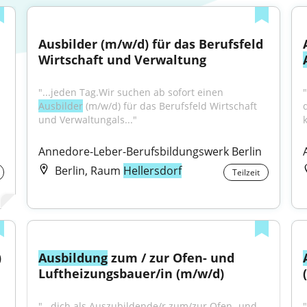
Ausbilder (m/w/d) für das Berufsfeld 
Wirtschaft und Verwaltung
"...jeden Tag.Wir suchen ab sofort einen 
Ausbilder
 (m/w/d) für das Berufsfeld Wirtschaft 
und Verwaltungals..."
Annedore-Leber-Berufsbildungswerk Berlin
Berlin, Raum
Hellersdorf
Teilzeit
)
Ausbildung
 zum / zur Ofen- und 
Luftheizungsbauer/in (m/w/d)
"...dich als Auszubildende/r zum/zur Ofen- und 