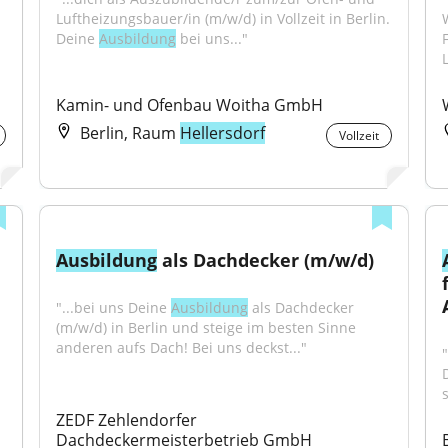
Luftheizungsbauer/in (m/w/d) in Vollzeit in Berlin. 
Deine 
Ausbildung
 bei uns..."
Kamin- und Ofenbau Woitha GmbH
Berlin, Raum
Hellersdorf
Vollzeit
Ausbildung
 als Dachdecker (m/w/d)
"...bei uns Deine 
Ausbildung
 als Dachdecker 
(m/w/d) in Berlin und steige im besten Sinne 
anderen aufs Dach! Bei uns deckst..."
ZEDF Zehlendorfer 
Dachdeckermeisterbetrieb GmbH