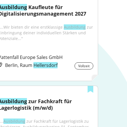
Ausbildung
 Kaufleute für 
Digitalisierungsmanagement 2027
...Wir bieten dir eine erstklassige 
Ausbildung
 zur 
Einbringung deiner individuellen Stärken und 
otenziale..."
Vattenfall Europe Sales GmbH
Berlin, Raum
Hellersdorf
Vollzeit
Ausbildung
 zur Fachkraft für 
Lagerlogistik (m/w/d)
...
Ausbildung
 zur Fachkraft für Lagerlogistik zu 
absolvieren. Ausbildungsbeginn 01. September 