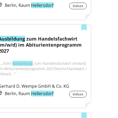
Berlin, Raum
Hellersdorf
Vollzeit
Ausbildung
 zum Handelsfachwirt 
(m/w/d) im Abiturientenprogramm 
2027
...html 
Ausbildung
 zum Handelsfachwirt (m/w/d) 
im Abiturientenprogramm 2027Deutschlandweit / 
ollzeit..."
Gerhard D. Wempe GmbH & Co. KG
Berlin, Raum
Hellersdorf
Vollzeit