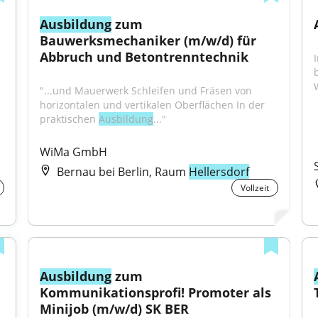
Ausbildung
 zum 
Bauwerksmechaniker (m/w/d) für 
Abbruch und Betontrenntechnik
"...und Mauerwerk Schleifen und Fräsen von 
horizontalen und vertikalen Oberflächen In der 
praktischen 
Ausbildung
..."
WiMa GmbH
Bernau bei Berlin, Raum
Hellersdorf
Vollzeit
Ausbildung
 zum 
Kommunikationsprofi! Promoter als 
Minijob (m/w/d) SK BER