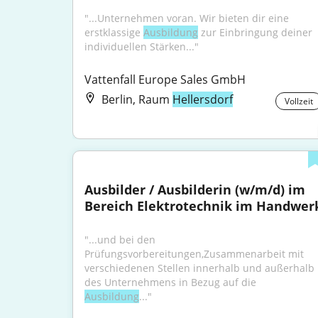
"...Unternehmen voran. Wir bieten dir eine 
erstklassige 
Ausbildung
 zur Einbringung deiner 
individuellen Stärken..."
Vattenfall Europe Sales GmbH
Berlin, Raum
Hellersdorf
Vollzeit
Ausbilder / Ausbilderin (w/m/d) im 
Bereich Elektrotechnik im Handwer
"...und bei den 
Prüfungsvorbereitungen,Zusammenarbeit mit 
verschiedenen Stellen innerhalb und außerhalb 
des Unternehmens in Bezug auf die 
Ausbildung
..."