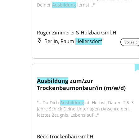
Deiner 
Ausbildung
 lernst..."
Rüger Zimmerei & Holzbau GmbH
Berlin, Raum
Hellersdorf
Vollzeit
Ausbildung
 zum/zur 
Trockenbaumonteur/in (m/w/d)
"...Du Dich 
Ausbildung
 ab Herbst, Dauer: 2,5–3 
Jahre Schick Deine Unterlagen (Anschreiben, 
letztes Zeugnis, Lebenslauf..."
Beck Trockenbau GmbH