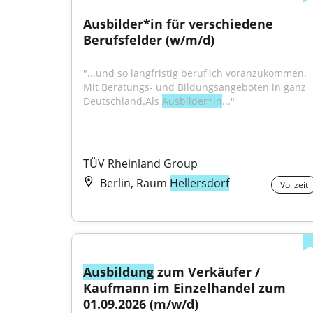
Ausbilder*in für verschiedene 
Berufsfelder (w/m/d)
"...und so langfristig beruflich voranzukommen. 
Mit Beratungs- und Bildungsangeboten in ganz 
Deutschland.Als 
Ausbilder*in
..."
TÜV Rheinland Group
Berlin, Raum
Hellersdorf
Vollzeit
Ausbildung
 zum Verkäufer / 
Kaufmann im Einzelhandel zum 
01.09.2026 (m/w/d)