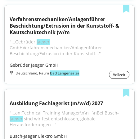
Verfahrensmechaniker/Anlagenführer 
Beschichtung/Extrusion in der Kunststoff- & 
Kautschuktechnik (w/m
"...Gebrüder 
Jaeger
GmbHVerfahrensmechaniker/Anlagenführer 
Beschichtung/Extrusion in der Kunststoff..."
Gebrüder Jaeger GmbH
Deutschland, Raum
Bad Langensalza
Vollzeit
Ausbildung Fachlagerist (m/w/d) 2027
"...an:Technical Training Manager\n\n__\nBei Busch-
Jaeger
 sind wir fest entschlossen, globale 
Herausforderungen..."
Busch-Jaeger Elektro GmbH