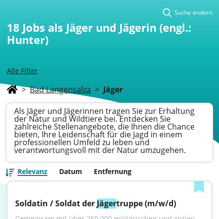
Suche ändern
18
Jobs als Jäger und Jägerin (engl.:
Hunter)
Alle Filter
>
Bad Langensalza
>
Jäger
Als Jäger und Jägerinnen tragen Sie zur Erhaltung
der Natur und Wildtiere bei. Entdecken Sie
zahlreiche Stellenangebote, die Ihnen die Chance
bieten, Ihre Leidenschaft für die Jagd in einem
professionellen Umfeld zu leben und
verantwortungsvoll mit der Natur umzugehen.
Relevanz
Datum
Entfernung
Soldatin / Soldat der 
Jäger
­truppe (m/w/d)
Gemeinsam mit über 260.000 militärischen und zivilen 