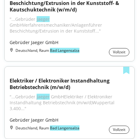
Beschichtung/Extrusion in der Kunststoff- & 
Kautschuktechnik (w/m/d)
"...Gebrüder 
Jaeger
GmbHVerfahrensmechaniker/Anlagenführer 
Beschichtung/Extrusion in der Kunststoff..."
Gebrüder Jaeger GmbH
Deutschland, Raum
Bad Langensalza
Vollzeit
Elektriker / Elektroniker Instandhaltung 
Betriebstechnik (m/w/d)
"...Gebrüder 
Jaeger
 GmbHElektriker / Elektroniker 
Instandhaltung Betriebstechnik (m/w/d)Wuppertal 
3.400..."
Gebrüder Jaeger GmbH
Deutschland, Raum
Bad Langensalza
Vollzeit