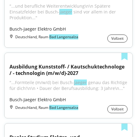
"...und berufliche Weiterentwicklung\n\n Spätere 
Einsatzfelder bei Busch-
Jaeger
 sind vor allem in der 
Produktion..."
Busch-Jaeger Elektro GmbH
Deutschland, Raum
Bad Langensalza
Vollzeit
Ausbildung Kunststoff- / Kautschuktechnologe 
/ - technologin (m/w/d)-2027
"...Formteile (m/w/d) bei Busch-
Jaeger
 genau das Richtige 
für dich!\n\n • Dauer der Berufsausbildung: 3 Jahre\n..."
Busch-Jaeger Elektro GmbH
Deutschland, Raum
Bad Langensalza
Vollzeit