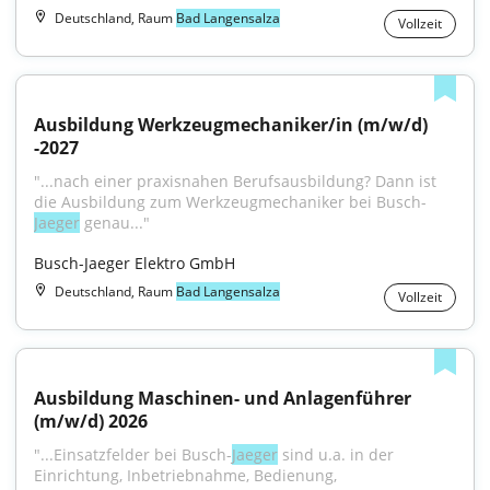
Deutschland, Raum
Bad Langensalza
Vollzeit
Ausbildung Werkzeugmechaniker/in (m/w/d) 
-2027
"...nach einer praxisnahen Berufsausbildung? Dann ist 
die Ausbildung zum Werkzeugmechaniker bei Busch-
Jaeger
 genau..."
Busch-Jaeger Elektro GmbH
Deutschland, Raum
Bad Langensalza
Vollzeit
Ausbildung Maschinen- und Anlagenführer 
(m/w/d) 2026
"...Einsatzfelder bei Busch-
Jaeger
 sind u.a. in der 
Einrichtung, Inbetriebnahme, Bedienung, 