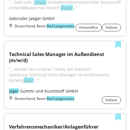
"...Gebrüder 
Jaeger
 GmbHVerfahrenstechniker Kunststoff 
(m/w/d)Wuppertal Vollzeit 
Jaeger
..."
Gebrüder Jaeger GmbH
Deutschland, Raum
Bad Langensalza
Homeoffice
Vollzeit
Technical Sales Manager im Außendienst 
(m/w/d)
"...Werde Teil unseres Teams am Standort 
Hamburg.Technical Sales Manager im Außendienst 
(m/w/d)
Jäger
..."
Jäger
 Gummi und Kunststoff GmbH
Deutschland, Raum
Bad Langensalza
Vollzeit
Verfahrensmechaniker/Anlagenführer 