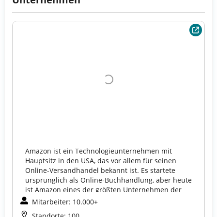
Amazon ist ein Technologieunternehmen mit
Hauptsitz in den USA, das vor allem für seinen
Online-Versandhandel bekannt ist. Es startete
ursprünglich als Online-Buchhandlung, aber heute
ist Amazon eines der größten Unternehmen der
Welt und in vielen Bereichen tätig, bspw. als:
Mitarbeiter: 10.000+
Online-Marktplatz
Standorte: 100