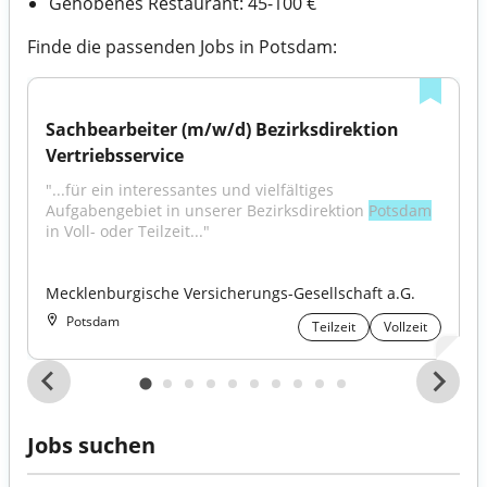
Gehobenes Restaurant: 45-100 €
Finde die passenden Jobs in Potsdam:
Sachbearbeiter (m/w/d) Bezirksdirektion 
Vertriebsservice
"...für ein interessantes und vielfältiges 
Aufgabengebiet in unserer Bezirksdirektion 
Potsdam
in Voll- oder Teilzeit..."
Mecklenburgische Versicherungs-Gesellschaft a.G.
Potsdam
Teilzeit
Vollzeit
Jobs suchen