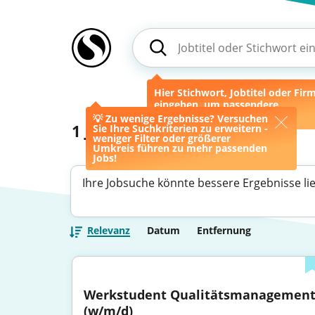
Hier Stichwort, Jobtitel oder Fir
eingeben, um passendere
Ergebnisse zu erhalten.
💡 Zu wenige Ergebnisse? Versuchen
1
Jobs
Sie Ihre Suchkriterien zu erweitern -
weniger Filter oder größerer
Umkreis führen zu mehr passenden
Jobs!
Ihre Jobsuche könnte bessere Ergebnisse li
Relevanz
Datum
Entfernung
Werkstudent Qualitätsmanagement
(w/m/d)