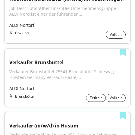
Job DescriptionÜber uns\nDie Unternehmensgruppe 
ALDI Nord ist einer der führenden...
ALDI Nortorf
Böklund
Vollzeit
Verkäufer Brunsbüttel
Verkäufer Brunsbüttel 25541 Brunsbüttel Schleswig 
Holstein Germany Verkauf (Filiale)...
ALDI Nortorf
Brunsbüttel
Teilzeit
Vollzeit
Verkäufer (m/w/d) in Husum
Verkäufer (m/w/d) in Husum 25813 Husum Schleswig 