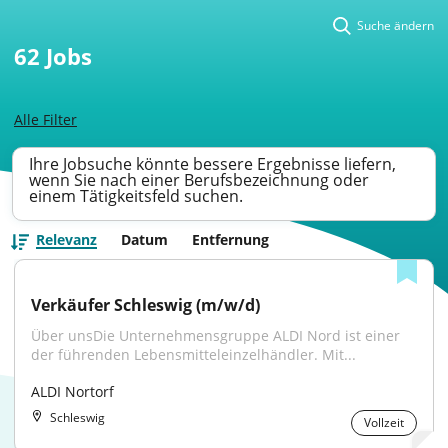
Suche ändern
62
Jobs
Alle Filter
Ihre Jobsuche könnte bessere Ergebnisse liefern,
wenn Sie nach einer Berufsbezeichnung oder
einem Tätigkeitsfeld suchen.
Relevanz
Datum
Entfernung
Verkäufer Schleswig (m/w/d)
Über unsDie Unternehmensgruppe ALDI Nord ist einer 
der führenden Lebensmitteleinzelhändler. Mit...
ALDI Nortorf
Schleswig
Vollzeit