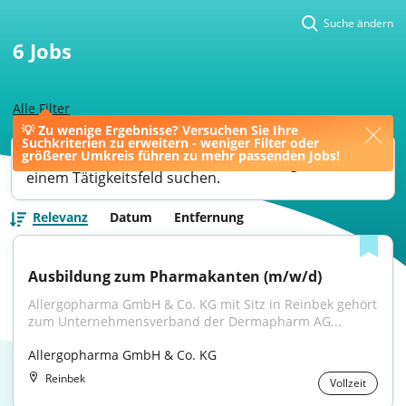
Suche ändern
6
Jobs
Alle Filter
💡 Zu wenige Ergebnisse? Versuchen Sie Ihre
Suchkriterien zu erweitern - weniger Filter oder
Ihre Jobsuche könnte bessere Ergebnisse liefern,
größerer Umkreis führen zu mehr passenden Jobs!
wenn Sie nach einer Berufsbezeichnung oder
einem Tätigkeitsfeld suchen.
Relevanz
Datum
Entfernung
Ausbildung zum Pharmakanten (m/w/d)
Allergopharma GmbH & Co. KG mit Sitz in Reinbek gehört 
zum Unternehmensverband der Dermapharm AG...
Allergopharma GmbH & Co. KG
Reinbek
Vollzeit