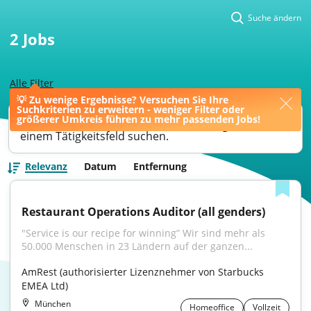
Suche ändern
2
Jobs
Alle Filter
💡 Zu wenige Ergebnisse? Versuchen Sie Ihre
Suchkriterien zu erweitern - weniger Filter oder
Ihre Jobsuche könnte bessere Ergebnisse liefern,
größerer Umkreis führen zu mehr passenden Jobs!
wenn Sie nach einer Berufsbezeichnung oder
einem Tätigkeitsfeld suchen.
Relevanz
Datum
Entfernung
Restaurant Operations Auditor (all genders)
"Service is our recipe for winning” Wir sind mehr als 
50.000 Menschen in 23 Ländern auf der ganzen...
AmRest (authorisierter Lizenznehmer von Starbucks 
EMEA Ltd)
München
Homeoffice
Vollzeit