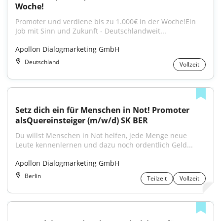
Woche!
Promoter und verdiene bis zu 1.000€ in der Woche!Ein 
Job mit Sinn und Zukunft - Deutschlandweit...
Apollon Dialogmarketing GmbH
Deutschland
Vollzeit
Setz dich ein für Menschen in Not! Promoter 
alsQuereinsteiger (m/w/d) SK BER
Du willst Menschen in Not helfen, jede Menge neue 
Leute kennenlernen und dazu noch ordentlich Geld...
Apollon Dialogmarketing GmbH
Berlin
Teilzeit
Vollzeit