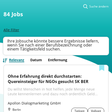
Suche ändern
84
Jobs
Alle Filter
Ihre Jobsuche könnte bessere Ergebnisse liefern,
wenn Sie nach einer Berufsbezeichnung oder
einem Tätigkeitsfeld suchen.
Relevanz
Datum
Entfernung
Ohne Erfahrung direkt durchstarten: 
Quereinsteiger für NGOs gesucht SK BER
Du willst Menschen in Not helfen, jede Menge neue 
Leute kennenlernen und dazu noch ordentlich Geld...
Apollon Dialogmarketing GmbH
Berlin
Teilzeit
Vollzeit