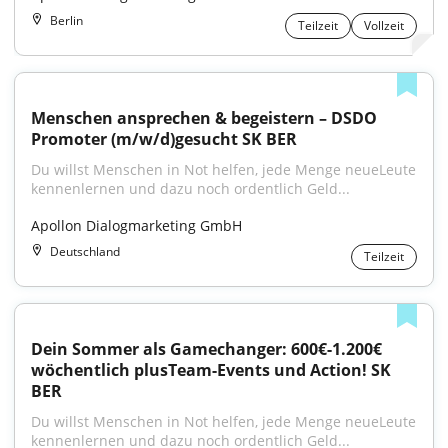
Berlin
Teilzeit
Vollzeit
Menschen ansprechen & begeistern – DSDO 
Promoter (m/w/d)gesucht SK BER
Du willst Menschen in Not helfen, jede Menge neueLeute 
kennenlernen und dazu noch ordentlich Geld...
Apollon Dialogmarketing GmbH
Deutschland
Teilzeit
Dein Sommer als Gamechanger: 600€-1.200€ 
wöchentlich plusTeam-Events und Action! SK 
BER
Du willst Menschen in Not helfen, jede Menge neueLeute 
kennenlernen und dazu noch ordentlich Geld...