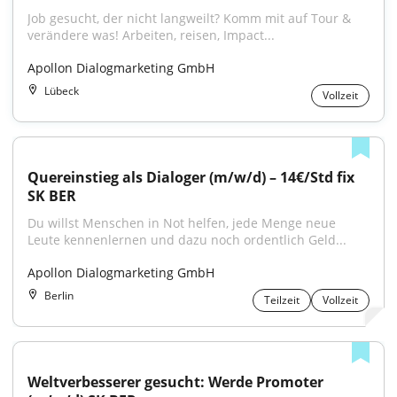
Job gesucht, der nicht langweilt? Komm mit auf Tour & 
verändere was! Arbeiten, reisen, Impact...
Apollon Dialogmarketing GmbH
Lübeck
Vollzeit
Quereinstieg als Dialoger (m/w/d) – 14€/Std fix 
SK BER
Du willst Menschen in Not helfen, jede Menge neue 
Leute kennenlernen und dazu noch ordentlich Geld...
Apollon Dialogmarketing GmbH
Berlin
Teilzeit
Vollzeit
Weltverbesserer gesucht: Werde Promoter 