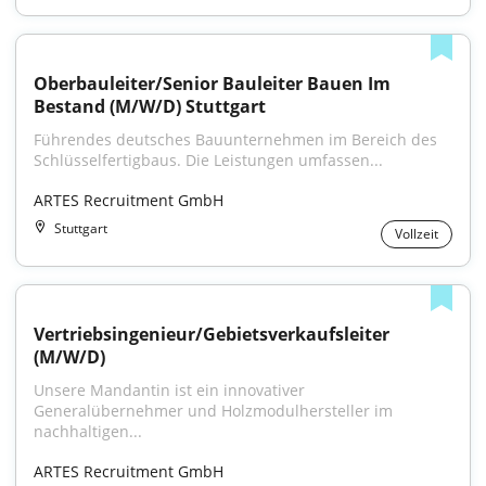
Oberbauleiter/Senior Bauleiter Bauen Im 
Bestand (M/W/D) Stuttgart
Führendes deutsches Bauunternehmen im Bereich des 
Schlüsselfertigbaus. Die Leistungen umfassen...
ARTES Recruitment GmbH
Stuttgart
Vollzeit
Vertriebsingenieur/Gebietsverkaufsleiter 
(M/W/D)
Unsere Mandantin ist ein innovativer 
Generalübernehmer und Holzmodulhersteller im 
nachhaltigen...
ARTES Recruitment GmbH