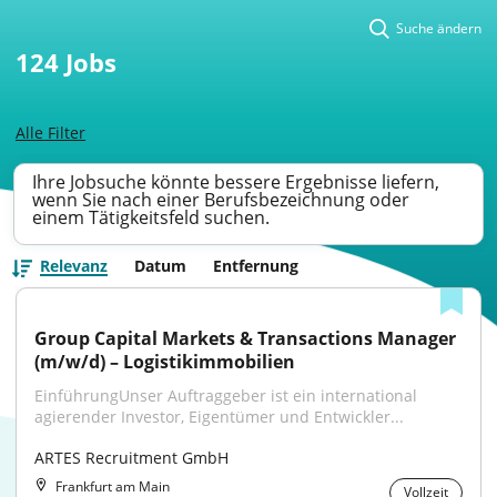
Suche ändern
124
Jobs
Alle Filter
Ihre Jobsuche könnte bessere Ergebnisse liefern,
wenn Sie nach einer Berufsbezeichnung oder
einem Tätigkeitsfeld suchen.
Relevanz
Datum
Entfernung
Group Capital Markets & Transactions Manager 
(m/w/d) – Logistikimmobilien
EinführungUnser Auftraggeber ist ein international 
agierender Investor, Eigentümer und Entwickler...
ARTES Recruitment GmbH
Frankfurt am Main
Vollzeit