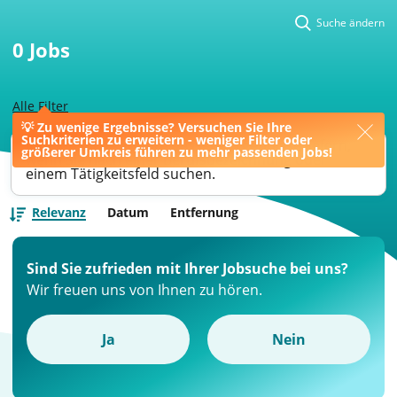
Suche ändern
0
Jobs
Alle Filter
💡 Zu wenige Ergebnisse? Versuchen Sie Ihre
Suchkriterien zu erweitern - weniger Filter oder
Ihre Jobsuche könnte bessere Ergebnisse liefern,
größerer Umkreis führen zu mehr passenden Jobs!
wenn Sie nach einer Berufsbezeichnung oder
einem Tätigkeitsfeld suchen.
Relevanz
Datum
Entfernung
Sind Sie zufrieden mit Ihrer Jobsuche bei uns?
Wir freuen uns von Ihnen zu hören.
Ja
Nein