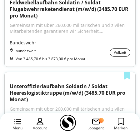
Feldwebellaufbahn Soldatin / Soldat 
Flugabwehrraketendienst (m/w/d) (3485.70 EUR 
pro Monat)
Gemeinsam mit über 260.000 militärischen und zivilen 
Mitarbeitenden garantieren wir Sicherheit,...
Bundeswehr
bundesweit
Vollzeit
Von 3.485,70 € bis 3.873,00 € pro Monat
Unteroffizierlaufbahn Soldatin / Soldat 
Heereslogistiktruppe (m/w/d) (3485.70 EUR pro 
Monat)
Gemeinsam mit über 260.000 militärischen und zivilen 
Mitarbeitenden garantieren wir Sicherheit,...
Bundeswehr
Menü
Account
Jobagent
Merken
bundesweit
Vollzeit