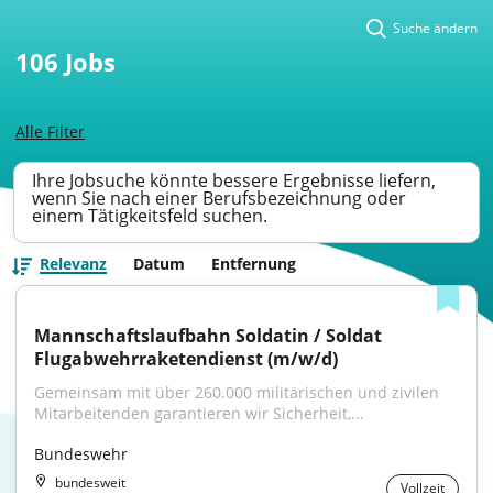
Suche ändern
106
Jobs
Alle Filter
Ihre Jobsuche könnte bessere Ergebnisse liefern,
wenn Sie nach einer Berufsbezeichnung oder
einem Tätigkeitsfeld suchen.
Relevanz
Datum
Entfernung
Mannschaftslaufbahn Soldatin / Soldat 
Flugabwehrraketendienst (m/w/d)
Gemeinsam mit über 260.000 militärischen und zivilen 
Mitarbeitenden garantieren wir Sicherheit,...
Bundeswehr
bundesweit
Vollzeit