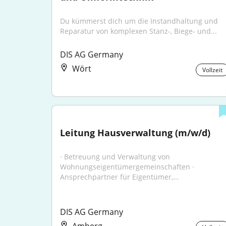
Du kümmerst dich um die Instandhaltung und 
Reparatur von komplexen Stanz-, Biege- und...
DIS AG Germany
Wört
Vollzeit
Leitung Hausverwaltung (m/w/d)
· Betreuung und Verwaltung von 
Wohnungseigentümergemeinschaften · 
Ansprechpartner für Eigentümer,...
DIS AG Germany