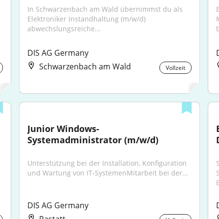
In Schwarzenbach am Wald übernimmst du als 
Elektroniker Instandhaltung (m/w/d) 
abwechslungsreiche...
b
DIS AG Germany
Schwarzenbach am Wald
Vollzeit
Junior Windows-
Systemadministrator (m/w/d)
Unterstützung bei der Installation, Konfiguration 
und Wartung von IT-SystemenMitarbeit bei der...
DIS AG Germany