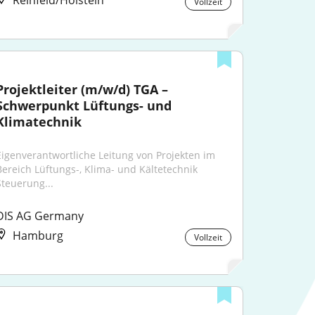
Reinfeld/Holstein
Vollzeit
Projektleiter (m/w/d) TGA – 
Schwerpunkt Lüftungs- und 
Klimatechnik
Eigenverantwortliche Leitung von Projekten im 
Bereich Lüftungs-, Klima- und Kältetechnik 
Steuerung...
DIS AG Germany
Hamburg
Vollzeit