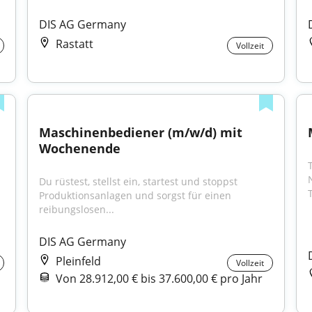
DIS AG Germany
Rastatt
Vollzeit
Maschinenbediener (m/w/d) mit 
Wochenende
Du rüstest, stellst ein, startest und stoppst 
Produktionsanlagen und sorgst für einen 
reibungslosen...
DIS AG Germany
Pleinfeld
Vollzeit
Von 28.912,00 € bis 37.600,00 € pro Jahr