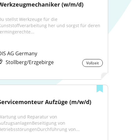
Werkzeugmechaniker (w/m/d)
Du stellst Werkzeuge für die 
Kunststoffverarbeitung her und sorgst für deren 
termingerechte...
DIS AG Germany
Stollberg/Erzgebirge
Vollzeit
Servicemonteur Aufzüge (m/w/d)
Wartung und Reparatur von 
AufzugsanlagenBeseitigung von 
BetriebsstörungenDurchführung von...