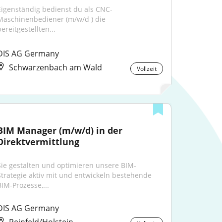
Eigenständig bedienst du als CNC-
Maschinenbediener (m/w/d ) die 
ereitgestellten...
DIS AG Germany
Schwarzenbach am Wald
Vollzeit
BIM Manager (m/w/d) in der 
Direktvermittlung
Sie gestalten und optimieren unsere BIM-
Strategie aktiv mit und entwickeln bestehende 
BIM-Prozesse,...
DIS AG Germany