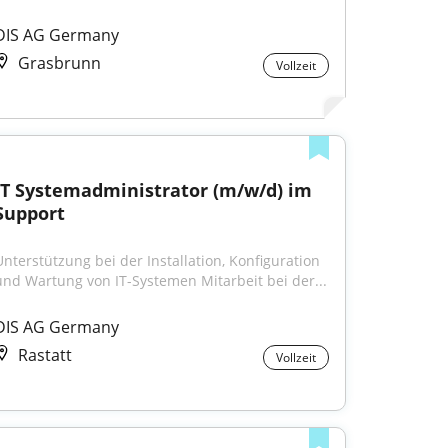
DIS AG Germany
Grasbrunn
Vollzeit
IT Systemadministrator (m/w/d) im 
Support
Unterstützung bei der Installation, Konfiguration 
und Wartung von IT-Systemen Mitarbeit bei der...
DIS AG Germany
Rastatt
Vollzeit