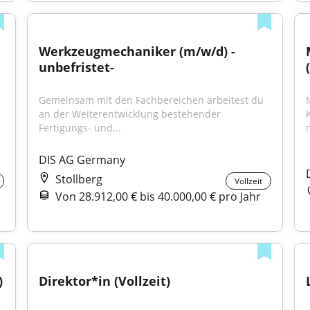
Werkzeugmechaniker (m/w/d) -
unbefristet-
Gemeinsam mit den Fachbereichen arbeitest du 
an der Weiterentwicklung bestehender 
Fertigungs- und...
DIS AG Germany
Stollberg
Vollzeit
Von 28.912,00 € bis 40.000,00 € pro Jahr
 
Direktor*in (Vollzeit)