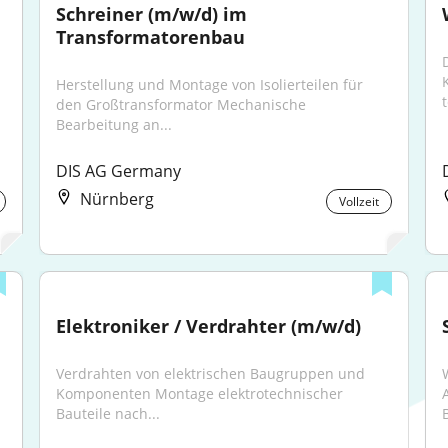
Schreiner (m/w/d) im 
Transformatorenbau
Herstellung und Montage von Isolierteilen für 
den Großtransformator Mechanische 
Bearbeitung an...
DIS AG Germany
Nürnberg
Vollzeit
Elektroniker / Verdrahter (m/w/d)
Verdrahten von elektrischen Baugruppen und 
Komponenten Montage elektrotechnischer 
Bauteile nach...