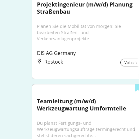
Projektingenieur (m/w/d) Planung 
Straßenbau
Planen Sie die Mobilität von morgen: Sie 
bearbeiten Straßen- und 
Verkehrsanlagenprojekte...
DIS AG Germany
Rostock
Vollzeit
Teamleitung (m/w/d) 
Werkzeugwartung Umformteile
Du planst Fertigungs- und 
Werkzeugwartungsaufträge termingerecht und 
stellst deren sachgerechte...