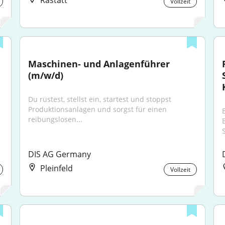
Rastatt
Vollzeit
Maschinen- und Anlagenführer 
(m/w/d)
Du rüstest, stellst ein, startest und stoppst 
Produktionsanlagen und sorgst für einen 
reibungslosen...
DIS AG Germany
Pleinfeld
Vollzeit