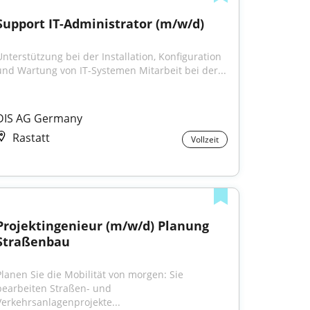
Support IT-Administrator (m/w/d)
Unterstützung bei der Installation, Konfiguration 
und Wartung von IT-Systemen Mitarbeit bei der...
DIS AG Germany
Rastatt
Vollzeit
Projektingenieur (m/w/d) Planung 
Straßenbau
Planen Sie die Mobilität von morgen: Sie 
bearbeiten Straßen- und 
Verkehrsanlagenprojekte...