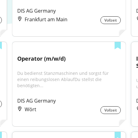
DIS AG Germany
Frankfurt am Main
Vollzeit
Operator (m/w/d)
Du bedienst Stanzmaschinen und sorgst für 
einen reibungslosen AblaufDu stellst die 
benötigten...
DIS AG Germany
Wört
Vollzeit