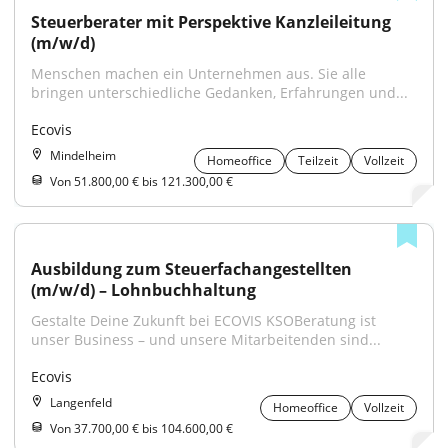
Steuerberater mit Perspektive Kanzleileitung 
(m/w/d)
Menschen machen ein Unternehmen aus. Sie alle 
bringen unterschiedliche Gedanken, Erfahrungen und...
Ecovis
Mindelheim
Homeoffice
Teilzeit
Vollzeit
Von 51.800,00 € bis 121.300,00 €
Ausbildung zum Steuerfachangestellten 
(m/w/d) – Lohnbuchhaltung
Gestalte Deine Zukunft bei ECOVIS KSOBeratung ist 
unser Business – und unsere Mitarbeitenden sind...
Ecovis
Langenfeld
Homeoffice
Vollzeit
Von 37.700,00 € bis 104.600,00 €