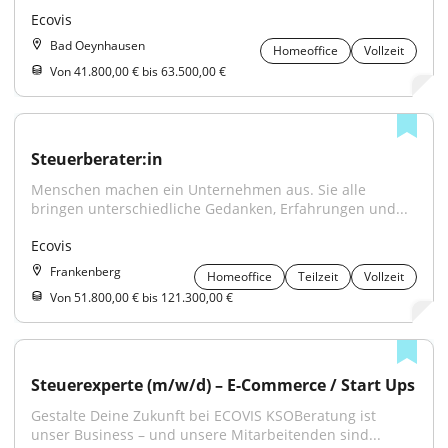
Ecovis
Bad Oeynhausen
Homeoffice
Vollzeit
Von 41.800,00 € bis 63.500,00 €
Steuerberater:in
Menschen machen ein Unternehmen aus. Sie alle 
bringen unterschiedliche Gedanken, Erfahrungen und...
Ecovis
Frankenberg
Homeoffice
Teilzeit
Vollzeit
Von 51.800,00 € bis 121.300,00 €
Steuerexperte (m/w/d) – E-Commerce / Start Ups
Gestalte Deine Zukunft bei ECOVIS KSOBeratung ist 
unser Business – und unsere Mitarbeitenden sind...