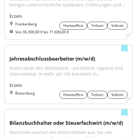
bringen unterschiedliche Gedanken, Erfahrungen und...
Ecovis
Frankenberg
Homeoffice
Teilzeit
Vollzeit
Von 36.300,00 € bis 71.600,00 €
Jahresabschlussbearbeiter (m/w/d)
Ecovis berät den Mittelstand – persönlich, regional und 
international. In mehr als 150 Kanzleien in...
Ecovis
Boizenburg
Homeoffice
Teilzeit
Vollzeit
Bilanzbuchhalter oder Steuerfachwirt (m/w/d)
Menschen machen ein Unternehmen aus. Sie alle 