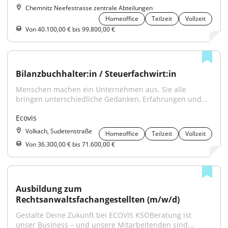
Chemnitz Neefestrasse zentrale Abteilungen
Homeoffice
Teilzeit
Vollzeit
Von 40.100,00 € bis 99.800,00 €
Bilanzbuchhalter:in / Steuerfachwirt:in
Menschen machen ein Unternehmen aus. Sie alle 
bringen unterschiedliche Gedanken, Erfahrungen und...
Ecovis
Volkach, Sudetenstraße
Homeoffice
Teilzeit
Vollzeit
Von 36.300,00 € bis 71.600,00 €
Ausbildung zum 
Rechtsanwaltsfachangestellten (m/w/d)
Gestalte Deine Zukunft bei ECOVIS KSOBeratung ist 
unser Business – und unsere Mitarbeitenden sind...