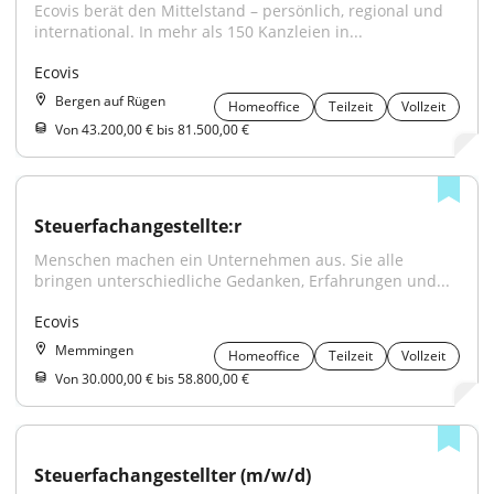
Ecovis berät den Mittelstand – persönlich, regional und 
international. In mehr als 150 Kanzleien in...
Ecovis
Bergen auf Rügen
Homeoffice
Teilzeit
Vollzeit
Von 43.200,00 € bis 81.500,00 €
Steuerfachangestellte:r
Menschen machen ein Unternehmen aus. Sie alle 
bringen unterschiedliche Gedanken, Erfahrungen und...
Ecovis
Memmingen
Homeoffice
Teilzeit
Vollzeit
Von 30.000,00 € bis 58.800,00 €
Steuerfachangestellter (m/w/d)