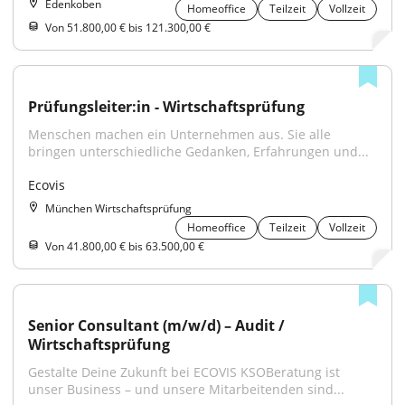
Edenkoben
Homeoffice
Teilzeit
Vollzeit
Von 51.800,00 € bis 121.300,00 €
Prüfungsleiter:in - Wirtschaftsprüfung
Menschen machen ein Unternehmen aus. Sie alle 
bringen unterschiedliche Gedanken, Erfahrungen und...
Ecovis
München Wirtschaftsprüfung
Homeoffice
Teilzeit
Vollzeit
Von 41.800,00 € bis 63.500,00 €
Senior Consultant (m/w/d) – Audit / 
Wirtschaftsprüfung
Gestalte Deine Zukunft bei ECOVIS KSOBeratung ist 
unser Business – und unsere Mitarbeitenden sind...