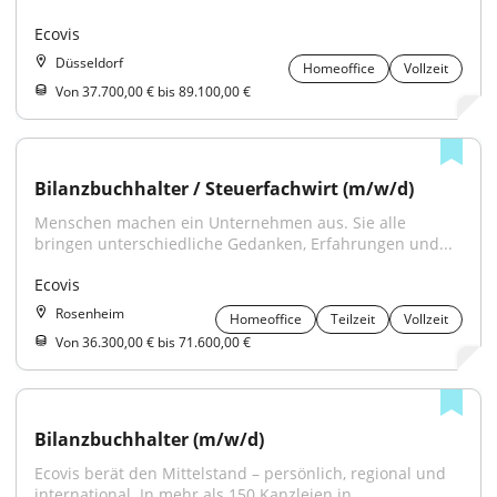
Ecovis
Düsseldorf
Homeoffice
Vollzeit
Von 37.700,00 € bis 89.100,00 €
Bilanzbuchhalter / Steuerfachwirt (m/w/d)
Menschen machen ein Unternehmen aus. Sie alle 
bringen unterschiedliche Gedanken, Erfahrungen und...
Ecovis
Rosenheim
Homeoffice
Teilzeit
Vollzeit
Von 36.300,00 € bis 71.600,00 €
Bilanzbuchhalter (m/w/d)
Ecovis berät den Mittelstand – persönlich, regional und 
international. In mehr als 150 Kanzleien in...