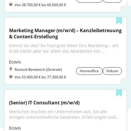
Von 38.700,00 € bis 66.600,00 €
Marketing Manager (m/w/d) – Kanzleibetreuung 
& Content-Erstellung
Kennst du das? Du hast gute Ideen fürs Marketing – am 
Ende bleibt aber vor allem das Abarbeiten von...
Ecovis
Rostock-Bentwisch (Zentrale)
Homeoffice
Vollzeit
Von 33.400,00 € bis 77.300,00 €
(Senior) IT Consultant (m/w/d)
Menschen machen ein Unternehmen aus. Sie alle 
bringen unterschiedliche Gedanken, Erfahrungen und...
Ecovis