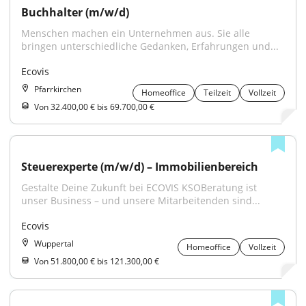
Buchhalter (m/w/d)
Menschen machen ein Unternehmen aus. Sie alle 
bringen unterschiedliche Gedanken, Erfahrungen und...
Ecovis
Pfarrkirchen
Homeoffice
Teilzeit
Vollzeit
Von 32.400,00 € bis 69.700,00 €
Steuerexperte (m/w/d) – Immobilienbereich
Gestalte Deine Zukunft bei ECOVIS KSOBeratung ist 
unser Business – und unsere Mitarbeitenden sind...
Ecovis
Wuppertal
Homeoffice
Vollzeit
Von 51.800,00 € bis 121.300,00 €