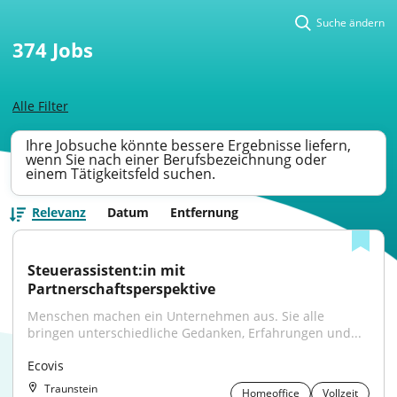
Suche ändern
374
Jobs
Alle Filter
Ihre Jobsuche könnte bessere Ergebnisse liefern,
wenn Sie nach einer Berufsbezeichnung oder
einem Tätigkeitsfeld suchen.
Relevanz
Datum
Entfernung
Steuerassistent:in mit 
Partnerschaftsperspektive
Menschen machen ein Unternehmen aus. Sie alle 
bringen unterschiedliche Gedanken, Erfahrungen und...
Ecovis
Traunstein
Homeoffice
Vollzeit