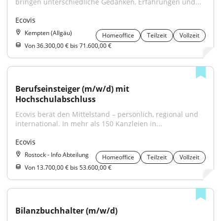
bringen unterschiedliche Gedanken, Erfahrungen und...
Ecovis
Kempten (Allgäu)
Homeoffice
Teilzeit
Vollzeit
Von 36.300,00 € bis 71.600,00 €
Berufseinsteiger (m/w/d) mit 
Hochschulabschluss
Ecovis berät den Mittelstand – persönlich, regional und 
international. In mehr als 150 Kanzleien in...
Ecovis
Rostock - Info Abteilung
Homeoffice
Teilzeit
Vollzeit
Von 13.700,00 € bis 53.600,00 €
Bilanzbuchhalter (m/w/d)