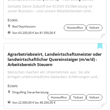
Gestalte Deine Zukunft bei ECOVIS KSOBeratung ist 
unser Business – und unsere Mitarbeitenden sind...
Ecovis
Bad Oeynhausen
Homeoffice
Vollzeit
Von 43.200,00 € bis 81.500,00 €
Agrarbetriebswirt, Landwirtschaftsmeister oder 
landwirtschaftlicher Quereinsteiger (m/w/d) - 
Arbeitsbereich Steuern
Menschen machen ein Unternehmen aus. Sie alle 
bringen unterschiedliche Gedanken, Erfahrungen und...
Ecovis
Dingolfing Steuerberatung
Homeoffice
Teilzeit
Vollzeit
Von 22.000,00 € bis 48.200,00 €