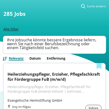
Suche ändern
285
Jobs
Alle Filter
Ihre Jobsuche könnte bessere Ergebnisse liefern,
wenn Sie nach einer Berufsbezeichnung oder
einem Tätigkeitsfeld suchen.
Relevanz
Datum
Entfernung
Heilerziehungspfleger, Erzieher, Pflegefachkraft 
für Fördergruppe FuB (m/w/d)
Heilerziehungspfleger, Erzieher, Pflegefachkraft für 
Fördergruppe FuB (m/w/d) Vollzeit | befristet...
Evangelische Heimstiftung GmbH
Isny im Allgäu
Vollzeit