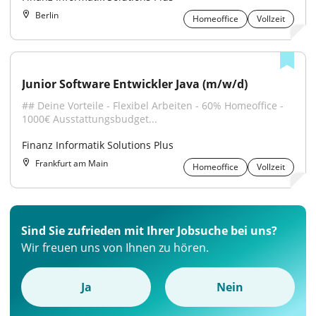
Berlin
Homeoffice
Vollzeit
Junior Software Entwickler Java (m/w/d)
## Deine Vorteile - Flexibel Arbeiten - 60% Homeoffice - 
1000€ Ausstattungsbudget...
Finanz Informatik Solutions Plus
Frankfurt am Main
Homeoffice
Vollzeit
Sind Sie zufrieden mit Ihrer Jobsuche bei uns?
Wir freuen uns von Ihnen zu hören.
Ja
Nein