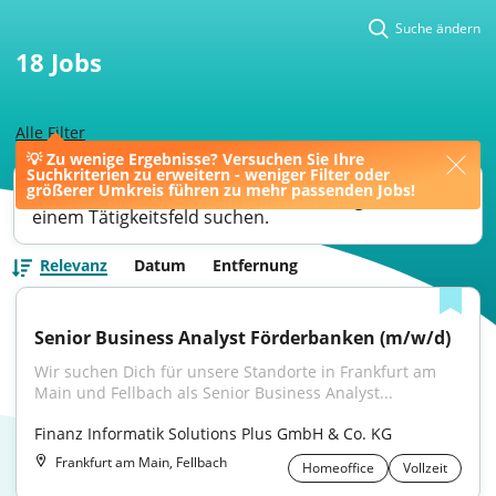
Suche ändern
18
Jobs
Alle Filter
💡 Zu wenige Ergebnisse? Versuchen Sie Ihre
Suchkriterien zu erweitern - weniger Filter oder
Ihre Jobsuche könnte bessere Ergebnisse liefern,
größerer Umkreis führen zu mehr passenden Jobs!
wenn Sie nach einer Berufsbezeichnung oder
einem Tätigkeitsfeld suchen.
Relevanz
Datum
Entfernung
Senior Business Analyst Förderbanken (m/w/d)
Wir suchen Dich für unsere Standorte in Frankfurt am 
Main und Fellbach als Senior Business Analyst...
Finanz Informatik Solutions Plus GmbH & Co. KG
Frankfurt am Main, Fellbach
Homeoffice
Vollzeit