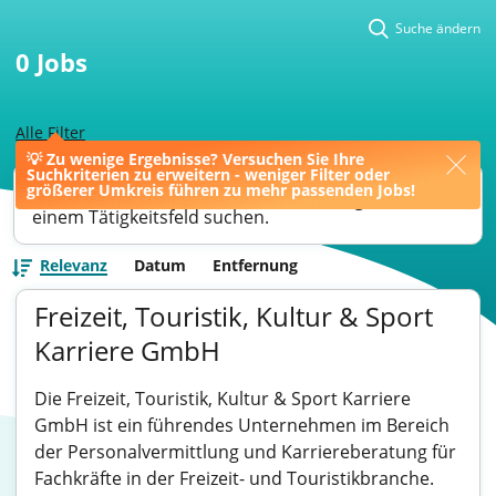
Suche ändern
0
Jobs
Alle Filter
💡 Zu wenige Ergebnisse? Versuchen Sie Ihre
Suchkriterien zu erweitern - weniger Filter oder
Ihre Jobsuche könnte bessere Ergebnisse liefern,
größerer Umkreis führen zu mehr passenden Jobs!
wenn Sie nach einer Berufsbezeichnung oder
einem Tätigkeitsfeld suchen.
Relevanz
Datum
Entfernung
Freizeit, Touristik, Kultur & Sport
Karriere GmbH
Die Freizeit, Touristik, Kultur & Sport Karriere
GmbH ist ein führendes Unternehmen im Bereich
der Personalvermittlung und Karriereberatung für
Fachkräfte in der Freizeit- und Touristikbranche.