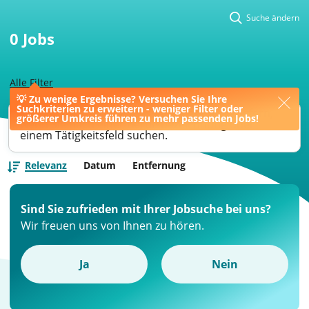
Suche ändern
0
Jobs
Alle Filter
💡 Zu wenige Ergebnisse? Versuchen Sie Ihre
Suchkriterien zu erweitern - weniger Filter oder
Ihre Jobsuche könnte bessere Ergebnisse liefern,
größerer Umkreis führen zu mehr passenden Jobs!
wenn Sie nach einer Berufsbezeichnung oder
einem Tätigkeitsfeld suchen.
Relevanz
Datum
Entfernung
Sind Sie zufrieden mit Ihrer Jobsuche bei uns?
Wir freuen uns von Ihnen zu hören.
Ja
Nein