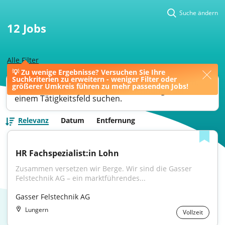
Suche ändern
12
Jobs
Alle Filter
💡 Zu wenige Ergebnisse? Versuchen Sie Ihre
Suchkriterien zu erweitern - weniger Filter oder
Ihre Jobsuche könnte bessere Ergebnisse liefern,
größerer Umkreis führen zu mehr passenden Jobs!
wenn Sie nach einer Berufsbezeichnung oder
einem Tätigkeitsfeld suchen.
Relevanz
Datum
Entfernung
HR Fachspezialist:in Lohn
Zusammen versetzen wir Berge. Wir sind die Gasser 
Felstechnik AG – ein marktführendes...
Gasser Felstechnik AG
Lungern
Vollzeit