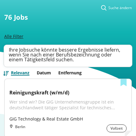
Suche ändern
76
Jobs
Alle Filter
Ihre Jobsuche könnte bessere Ergebnisse liefern,
wenn Sie nach einer Berufsbezeichnung oder
einem Tätigkeitsfeld suchen.
Relevanz
Datum
Entfernung
Reinigungskraft (w/m/d)
Wer sind wir? Die GIG Unternehmensgruppe ist ein 
deutschlandweit tätiger Spezialist für technisches...
GIG Technology & Real Estate GmbH
Berlin
Vollzeit