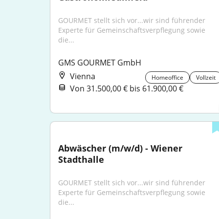
GOURMET stellt sich vor...wir sind führender 
Experte für Gemeinschaftsverpflegung sowie 
die...
GMS GOURMET GmbH
Vienna
Homeoffice
Vollzeit
Von 31.500,00 € bis 61.900,00 €
Abwäscher (m/w/d) - Wiener 
Stadthalle
GOURMET stellt sich vor...wir sind führender 
Experte für Gemeinschaftsverpflegung sowie 
die...