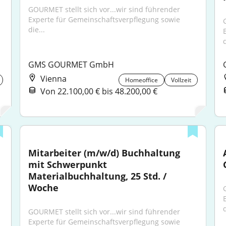
GOURMET stellt sich vor...wir sind führender 
Experte für Gemeinschaftsverpflegung sowie 
die...
d
GMS GOURMET GmbH
Vienna
Homeoffice
Vollzeit
Von 22.100,00 € bis 48.200,00 €
Mitarbeiter (m/w/d) Buchhaltung 
mit Schwerpunkt 
Materialbuchhaltung, 25 Std. / 
Woche
d
GOURMET stellt sich vor...wir sind führender 
Experte für Gemeinschaftsverpflegung sowie 