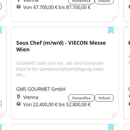
Vienna
Homeoffice
Vollzeit
Von 47.700,00 € bis 87.700,00 €
Sous Chef (m/w/d) - VIECON Messe 
Wien
s
GOURMET stellt sich vor...wir sind führender 
Experte für Gemeinschaftsverpflegung sowie 
die...
GMS GOURMET GmbH
Vienna
Homeoffice
Vollzeit
Von 22.400,00 € bis 52.800,00 €