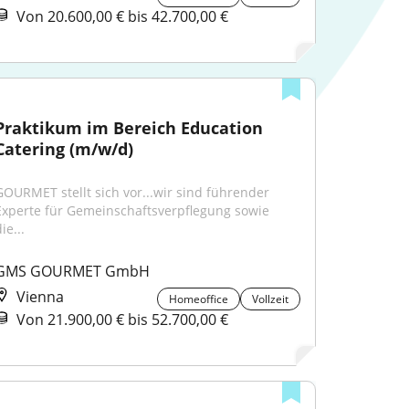
Von 20.600,00 € bis 42.700,00 €
Praktikum im Bereich Education 
Catering (m/w/d)
GOURMET stellt sich vor...wir sind führender 
Experte für Gemeinschaftsverpflegung sowie 
ie...
GMS GOURMET GmbH
Vienna
Homeoffice
Vollzeit
Von 21.900,00 € bis 52.700,00 €