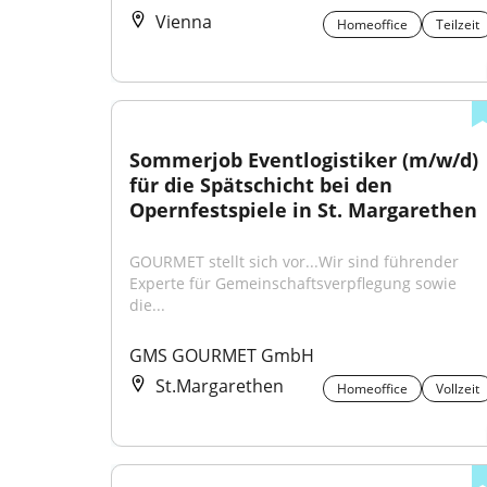
Vienna
Homeoffice
Teilzeit
Sommerjob Eventlogistiker (m/w/d) 
für die Spätschicht bei den 
Opernfestspiele in St. Margarethen
GOURMET stellt sich vor...Wir sind führender 
Experte für Gemeinschaftsverpflegung sowie 
die...
GMS GOURMET GmbH
St.Margarethen
Homeoffice
Vollzeit