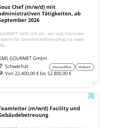
Sous Chef (m/w/d) mit 
administrativen Tätigkeiten, ab 
September 2026
GOURMET stellt sich vor...wir sind führender 
Experte für Gemeinschaftsverpflegung sowie 
ie...
GMS GOURMET GmbH
Schwechat
Homeoffice
Vollzeit
Von 22.400,00 € bis 52.800,00 €
Teamleiter (m/w/d) Facility und 
Gebäudebetreuung