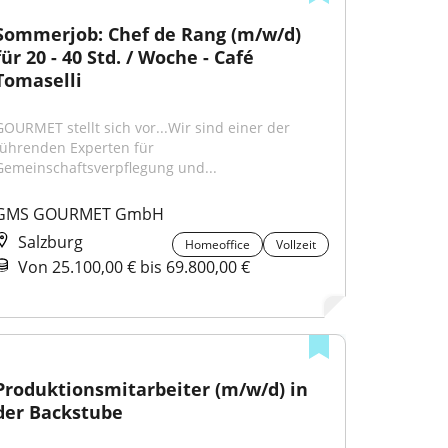
Sommerjob: Chef de Rang (m/w/d) 
für 20 - 40 Std. / Woche - Café 
Tomaselli
GOURMET stellt sich vor...Wir sind einer der 
führenden Experten für 
Gemeinschaftsverpflegung und...
GMS GOURMET GmbH
Salzburg
Homeoffice
Vollzeit
Von 25.100,00 € bis 69.800,00 €
Produktionsmitarbeiter (m/w/d) in 
der Backstube