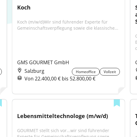
Koch
Koch (m/w/d)Wir sind führender Experte für 
Gemeinschaftsverpflegung sowie die klassische...
d
GMS GOURMET GmbH
Salzburg
Homeoffice
Vollzeit
Von 22.400,00 € bis 52.800,00 €
Lebensmitteltechnologe (m/w/d)
GOURMET stellt sich vor...wir sind führender 
Experte für Gemeinschaftsverpflegung sowie 