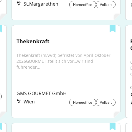
St.Margarethen
Homeoffice
Vollzeit
Thekenkraft
Thekenkraft (m/w/d) befristet von April-Oktober 
2026GOURMET stellt sich vor...wir sind 
führender...
d
GMS GOURMET GmbH
Wien
Homeoffice
Vollzeit