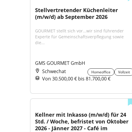
Stellvertretender Küchenleiter 
(m/w/d) ab September 2026
GOURMET stellt sich vor...wir sind führender 
Experte für Gemeinschaftsverpflegung sowie 
die...
GMS GOURMET GmbH
Schwechat
Homeoffice
Vollzeit
Von 30.500,00 € bis 81.700,00 €
Kellner mit Inkasso (m/w/d) für 24 
Std. / Woche, befristet von Oktober 
2026 - Jänner 2027 - Café im 