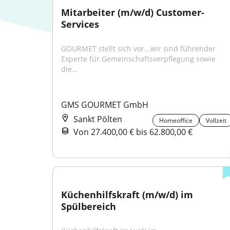
Mitarbeiter (m/w/d) Customer-
Services
GOURMET stellt sich vor...wir sind führender 
Experte für Gemeinschaftsverpflegung sowie 
die...
GMS GOURMET GmbH
Sankt Pölten
Homeoffice
Vollzeit
Von 27.400,00 € bis 62.800,00 €
Küchenhilfskraft (m/w/d) im 
Spülbereich