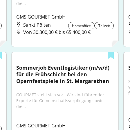
die...
GMS GOURMET GmbH
Sankt Pölten
Homeoffice
Teilzeit
Von 30.300,00 € bis 65.400,00 €
Sommerjob Eventlogistiker (m/w/d) 
für die Frühschicht bei den 
Opernfestspiele in St. Margarethen
GOURMET stellt sich vor...Wir sind führender 
Experte für Gemeinschaftsverpflegung sowie 
die...
GMS GOURMET GmbH