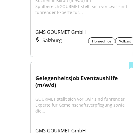
Küchenhilfskraft (m/w/d) im 
SpülbereichGOURMET stellt sich vor...wir sind 
führender Experte für...
GMS GOURMET GmbH
Salzburg
Homeoffice
Vollzeit
Gelegenheitsjob Eventaushilfe 
(m/w/d)
GOURMET stellt sich vor...wir sind führender 
Experte für Gemeinschaftsverpflegung sowie 
die...
GMS GOURMET GmbH