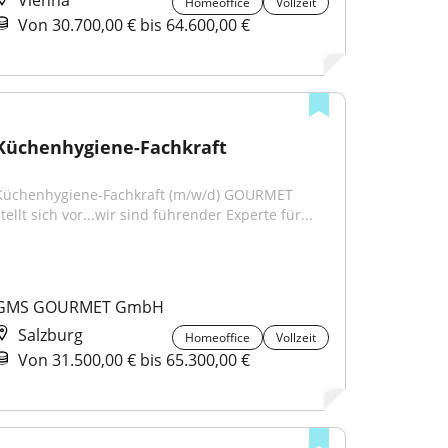
Vienna
Homeoffice
Vollzeit
Von 30.700,00 € bis 64.600,00 €
Küchenhygiene-Fachkraft
Küchenhygiene-Fachkraft (m/w/d) GOURMET 
tellt sich vor...wir sind führender Experte für...
GMS GOURMET GmbH
Salzburg
Homeoffice
Vollzeit
Von 31.500,00 € bis 65.300,00 €