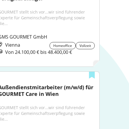
GOURMET stellt sich vor...wir sind führender 
Experte für Gemeinschaftsverpflegung sowie 
ie...
GMS GOURMET GmbH
Vienna
Homeoffice
Vollzeit
Von 24.100,00 € bis 48.400,00 €
Außendienstmitarbeiter (m/w/d) für 
GOURMET Care in Wien
GOURMET stellt sich vor...wir sind führender 
Experte für Gemeinschaftsverpflegung sowie 
ie...