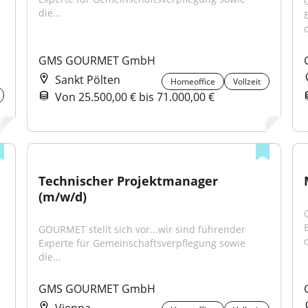
die...
d
GMS GOURMET GmbH
Sankt Pölten
Homeoffice
Vollzeit
Von 25.500,00 € bis 71.000,00 €
Technischer Projektmanager 
(m/w/d)
GOURMET stellt sich vor...wir sind führender 
d
Experte für Gemeinschaftsverpflegung sowie 
die...
GMS GOURMET GmbH