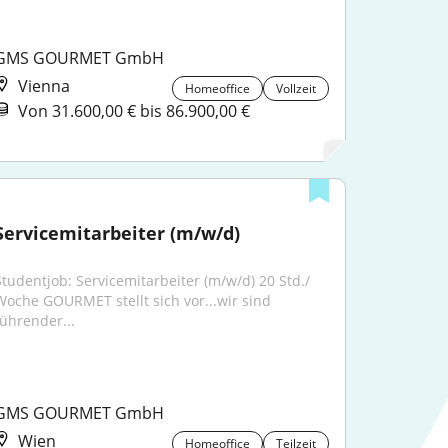
GMS GOURMET GmbH
Vienna
Homeoffice
Vollzeit
Von 31.600,00 € bis 86.900,00 €
Servicemitarbeiter (m/w/d)
Studentjob: Servicemitarbeiter (m/w/d) 20 Std./ 
Woche GOURMET stellt sich vor...wir sind 
führender...
GMS GOURMET GmbH
Wien
Homeoffice
Teilzeit