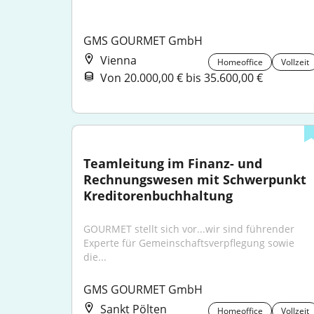
GMS GOURMET GmbH
Vienna
Homeoffice
Vollzeit
Von 20.000,00 € bis 35.600,00 €
Teamleitung im Finanz- und 
Rechnungswesen mit Schwerpunkt 
Kreditorenbuchhaltung
GOURMET stellt sich vor...wir sind führender 
Experte für Gemeinschaftsverpflegung sowie 
die...
GMS GOURMET GmbH
Sankt Pölten
Homeoffice
Vollzeit