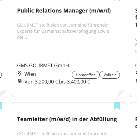
Public Relations Manager (m/w/d)
GOURMET stellt sich vor...wir sind führender 
Experte für Gemeinschaftsverpflegung sowie 
die...
GMS GOURMET GmbH
Wien
Homeoffice
Vollzeit
Von 3.200,00 € bis 3.400,00 €
Teamleiter (m/w/d) in der Abfüllung
GOURMET stellt sich vor...wir sind führender 