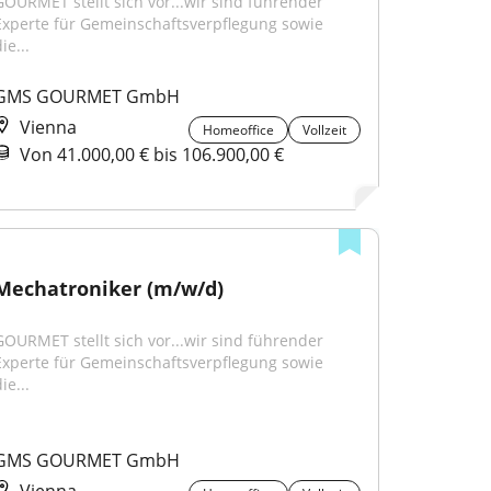
GOURMET stellt sich vor...wir sind führender 
Experte für Gemeinschaftsverpflegung sowie 
ie...
GMS GOURMET GmbH
Vienna
Homeoffice
Vollzeit
Von 41.000,00 € bis 106.900,00 €
Mechatroniker (m/w/d)
GOURMET stellt sich vor...wir sind führender 
Experte für Gemeinschaftsverpflegung sowie 
ie...
GMS GOURMET GmbH