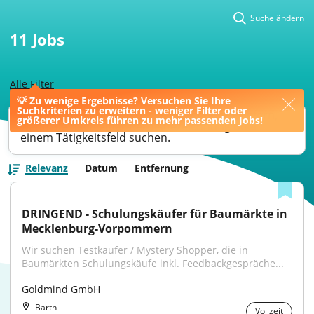
Suche ändern
11
Jobs
Alle Filter
💡 Zu wenige Ergebnisse? Versuchen Sie Ihre
Suchkriterien zu erweitern - weniger Filter oder
Ihre Jobsuche könnte bessere Ergebnisse liefern,
größerer Umkreis führen zu mehr passenden Jobs!
wenn Sie nach einer Berufsbezeichnung oder
einem Tätigkeitsfeld suchen.
Relevanz
Datum
Entfernung
DRINGEND - Schulungskäufer für Baumärkte in 
Mecklenburg-Vorpommern
Wir suchen Testkäufer / Mystery Shopper, die in 
Baumärkten Schulungskäufe inkl. Feedbackgespräche...
Goldmind GmbH
Barth
Vollzeit