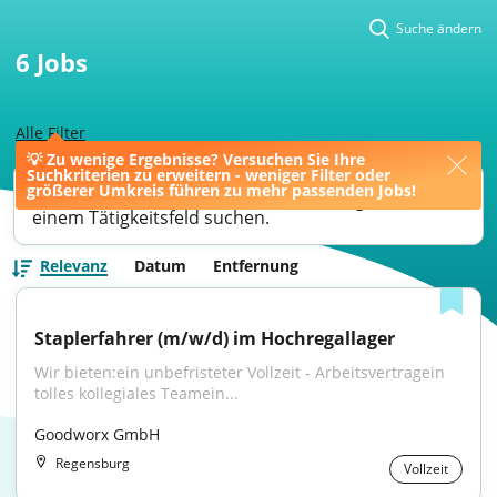
Suche ändern
6
Jobs
Alle Filter
💡 Zu wenige Ergebnisse? Versuchen Sie Ihre
Suchkriterien zu erweitern - weniger Filter oder
Ihre Jobsuche könnte bessere Ergebnisse liefern,
größerer Umkreis führen zu mehr passenden Jobs!
wenn Sie nach einer Berufsbezeichnung oder
einem Tätigkeitsfeld suchen.
Relevanz
Datum
Entfernung
Staplerfahrer (m/w/d) im Hochregallager
Wir bieten:ein unbefristeter Vollzeit - Arbeitsvertragein 
tolles kollegiales Teamein...
Goodworx GmbH
Regensburg
Vollzeit