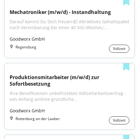
Mechatroniker (m/w/d) - Instandhaltung
Darauf kannst Du Dich freuen:💶 Attraktives Gehaltspaket 
nach Vereinbarung bei einer 40 Std./Woche📈...
Goodworx GmbH
Regensburg
Vollzeit
Produktionsmitarbeiter (m/w/d) zur 
Sofortbesetzung
Ihre Benefitseinen unbefristeten Vollzeitarbeitsvertrag - 
von Anfang an!eine gründliche...
Goodworx GmbH
Rottenburg an der Laaber
Vollzeit