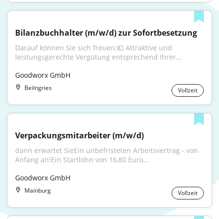
Bilanzbuchhalter (m/w/d) zur Sofortbesetzung
Darauf können Sie sich freuen:💶 Attraktive und 
leistungsgerechte Vergütung entsprechend Ihrer...
Goodworx GmbH
Beilngries
Vollzeit
Verpackungsmitarbeiter (m/w/d)
dann erwartet SieEin unbefristeten Arbeitsvertrag - von 
Anfang an!Ein Startlohn von 16,80 Euro...
Goodworx GmbH
Mainburg
Vollzeit