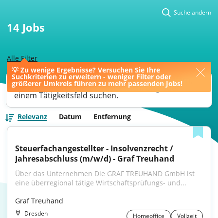
Suche ändern
14
Jobs
Alle Filter
💡 Zu wenige Ergebnisse? Versuchen Sie Ihre
Suchkriterien zu erweitern - weniger Filter oder
Ihre Jobsuche könnte bessere Ergebnisse liefern,
größerer Umkreis führen zu mehr passenden Jobs!
wenn Sie nach einer Berufsbezeichnung oder
einem Tätigkeitsfeld suchen.
Relevanz
Datum
Entfernung
Steuerfachangestellter - Insolvenzrecht / 
Jahresabschluss (m/w/d) - Graf Treuhand
Über das Unternehmen Die GRAF TREUHAND GmbH ist 
eine überregional tätige Wirtschaftsprüfungs- und...
Graf Treuhand
Dresden
Homeoffice
Vollzeit