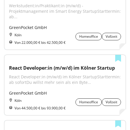
Werkstudent:in/Praktikant:in (m/w/d) - 
Projektmanagement im Smart Energy StartupStarttermin: 
ab...
GreenPocket GmbH
Köln
Homeoffice
Vollzeit
Von 22.000,00 € bis 42.500,00 €
React Developer:in (m/w/d) im Kölner Startup
React Developer:in (m/w/d) im Kölner StartupStarttermin: 
ab sofortDu willst mehr sein als ein Byte...
GreenPocket GmbH
Köln
Homeoffice
Vollzeit
Von 44.500,00 € bis 93.900,00 €