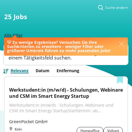
Suche ändern
25
Jobs
Alle Filter
💡 Zu wenige Ergebnisse? Versuchen Sie Ihre
Suchkriterien zu erweitern - weniger Filter oder
Ihre Jobsuche könnte bessere Ergebnisse liefern,
größerer Umkreis führen zu mehr passenden Jobs!
wenn Sie nach einer Berufsbezeichnung oder
einem Tätigkeitsfeld suchen.
Relevanz
Datum
Entfernung
Werkstudent:in (m/w/d) - Schulungen, Webinare 
und CSM im Smart Energy Startup
Werkstudent:in (m/w/d) - Schulungen, Webinare und 
CSM im Smart Energy StartupStarttermin: ab...
GreenPocket GmbH
Köln
Homeoffice
Vollzeit