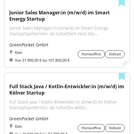
Junior Sales Manager:in (m/w/d) im Smart 
Energy Startup
Junior Sales Manager:in (m/w/d) im Smart Energy 
StartupStarttermin: ab sofortDich reizt die...
GreenPocket GmbH
Köln
Homeoffice
Vollzeit
Von 31.900,00 € bis 101.800,00 €
Full Stack Java / Kotlin-Entwickler:in (m/w/d) im 
Kölner Startup
Full Stack Java / Kotlin-Entwickler:in (m/w/d) im Kölner 
StartupStarttermin: ab sofortDu willst...
GreenPocket GmbH
Köln
Homeoffice
Vollzeit