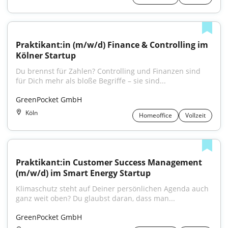
Praktikant:in (m/w/d) Finance & Controlling im 
Kölner Startup
Du brennst für Zahlen? Controlling und Finanzen sind 
für Dich mehr als bloße Begriffe – sie sind...
GreenPocket GmbH
Köln
Homeoffice
Vollzeit
Praktikant:in Customer Success Management 
(m/w/d) im Smart Energy Startup
Klimaschutz steht auf Deiner persönlichen Agenda auch 
ganz weit oben? Du glaubst daran, dass man...
GreenPocket GmbH