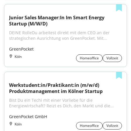
Junior Sales Manager:In Im Smart Energy 
Startup (M/W/D)
DEINE RolleDu arbeitest direkt mit dem CEO an der 
strategischen Ausrichtung von GreenPocket. Mit...
GreenPocket
Köln
Homeoffice
Vollzeit
Werkstudent:in/Praktikant:in (m/w/d) 
Produktmanagement im Kölner Startup
Bist Du ein Techi mit einer Vorliebe für die 
Energiewirtschaft? Reizt es Dich, den Markt und die...
GreenPocket GmbH
Köln
Homeoffice
Vollzeit