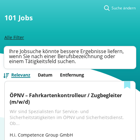
Suche ändern
101
Jobs
Alle Filter
Ihre Jobsuche könnte bessere Ergebnisse liefern,
wenn Sie nach einer Berufsbezeichnung oder
einem Tätigkeitsfeld suchen.
Relevanz
Datum
Entfernung
ÖPNV – Fahrkartenkontrolleur / Zugbegleiter 
(m/w/d)
Wir sind Spezialisten für Service- und 
Sicherheitstätigkeiten im ÖPNV und Sicherheitsdienst. 
Ob...
H.i. Competence Group GmbH