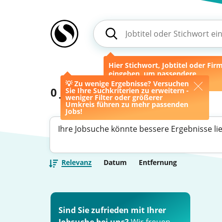
Hier Stichwort, Jobtitel oder Fir
eingeben, um passendere
Ergebnisse zu erhalten.
💡 Zu wenige Ergebnisse? Versuchen
0
Jobs
Sie Ihre Suchkriterien zu erweitern -
weniger Filter oder größerer
Umkreis führen zu mehr passenden
Jobs!
Ihre Jobsuche könnte bessere Ergebnisse li
Relevanz
Datum
Entfernung
Sind Sie zufrieden mit Ihrer