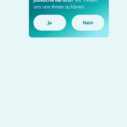
Jobsuche bei uns?
Wir freuen
uns von Ihnen zu hören.
Ja
Nein