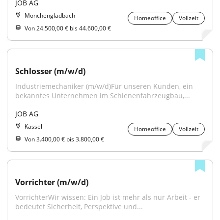
JOB AG
Mönchengladbach
Homeoffice
Vollzeit
Von 24.500,00 € bis 44.600,00 €
Schlosser (m/w/d)
Industriemechaniker (m/w/d)Für unseren Kunden, ein 
bekanntes Unternehmen im Schienenfahrzeugbau,...
JOB AG
Kassel
Homeoffice
Vollzeit
Von 3.400,00 € bis 3.800,00 €
Vorrichter (m/w/d)
VorrichterWir wissen: Ein Job ist mehr als nur Arbeit - er 
bedeutet Sicherheit, Perspektive und...