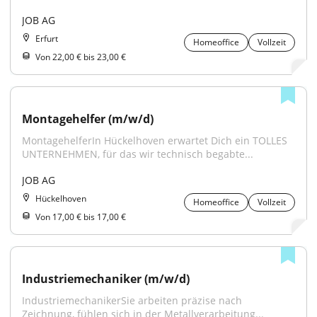
JOB AG
Erfurt
Homeoffice
Vollzeit
Von 22,00 € bis 23,00 €
Montagehelfer (m/w/d)
MontagehelferIn Hückelhoven erwartet Dich ein TOLLES 
UNTERNEHMEN, für das wir technisch begabte...
JOB AG
Hückelhoven
Homeoffice
Vollzeit
Von 17,00 € bis 17,00 €
Industriemechaniker (m/w/d)
IndustriemechanikerSie arbeiten präzise nach 
Zeichnung, fühlen sich in der Metallverarbeitung...