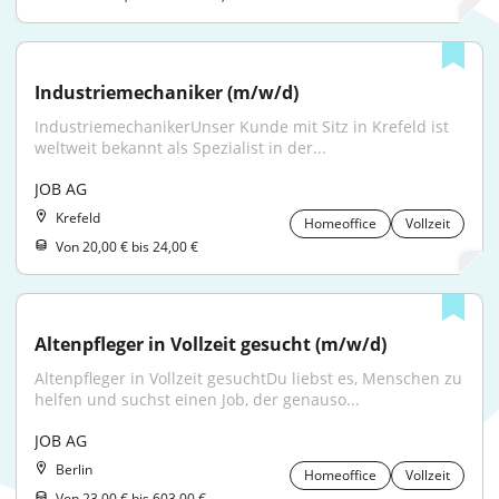
Industriemechaniker (m/w/d)
IndustriemechanikerUnser Kunde mit Sitz in Krefeld ist 
weltweit bekannt als Spezialist in der...
JOB AG
Krefeld
Homeoffice
Vollzeit
Von 20,00 € bis 24,00 €
Altenpfleger in Vollzeit gesucht (m/w/d)
Altenpfleger in Vollzeit gesuchtDu liebst es, Menschen zu 
helfen und suchst einen Job, der genauso...
JOB AG
Berlin
Homeoffice
Vollzeit
Von 23,00 € bis 603,00 €