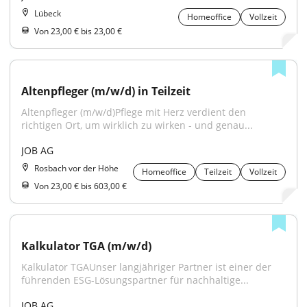
Lübeck
Homeoffice
Vollzeit
Von 23,00 € bis 23,00 €
Altenpfleger (m/w/d) in Teilzeit
Altenpfleger (m/w/d)Pflege mit Herz verdient den 
richtigen Ort, um wirklich zu wirken - und genau...
JOB AG
Rosbach vor der Höhe
Homeoffice
Teilzeit
Vollzeit
Von 23,00 € bis 603,00 €
Kalkulator TGA (m/w/d)
Kalkulator TGAUnser langjähriger Partner ist einer der 
führenden ESG-Lösungspartner für nachhaltige...
JOB AG