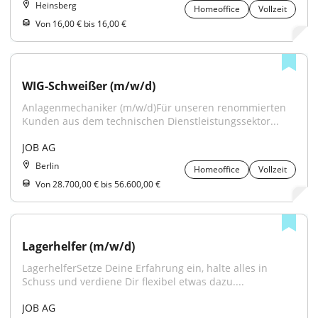
Heinsberg
Homeoffice
Vollzeit
Von 16,00 € bis 16,00 €
WIG-Schweißer (m/w/d)
Anlagenmechaniker (m/w/d)Für unseren renommierten 
Kunden aus dem technischen Dienstleistungssektor...
JOB AG
Berlin
Homeoffice
Vollzeit
Von 28.700,00 € bis 56.600,00 €
Lagerhelfer (m/w/d)
LagerhelferSetze Deine Erfahrung ein, halte alles in 
Schuss und verdiene Dir flexibel etwas dazu....
JOB AG