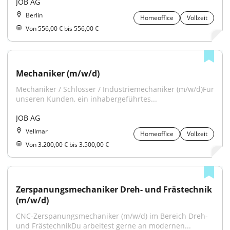
JOB AG
Berlin
Homeoffice
Vollzeit
Von 556,00 € bis 556,00 €
Mechaniker (m/w/d)
Mechaniker / Schlosser / Industriemechaniker (m/w/d)Für 
unseren Kunden, ein inhabergeführtes...
JOB AG
Vellmar
Homeoffice
Vollzeit
Von 3.200,00 € bis 3.500,00 €
Zerspanungsmechaniker Dreh- und Frästechnik 
(m/w/d)
CNC-Zerspanungsmechaniker (m/w/d) im Bereich Dreh- 
und FrästechnikDu arbeitest gerne an modernen...