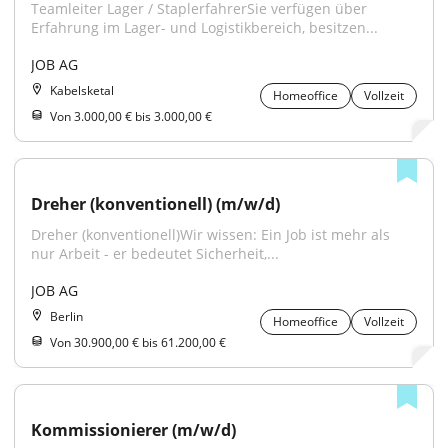
Teamleiter Lager / StaplerfahrerSie verfügen über 
Erfahrung im Lager- und Logistikbereich, besitzen...
JOB AG
Kabelsketal
Homeoffice
Vollzeit
Von 3.000,00 € bis 3.000,00 €
Dreher (konventionell) (m/w/d)
Dreher (konventionell)Wir wissen: Ein Job ist mehr als 
nur Arbeit - er bedeutet Sicherheit,...
JOB AG
Berlin
Homeoffice
Vollzeit
Von 30.900,00 € bis 61.200,00 €
Kommissionierer (m/w/d)