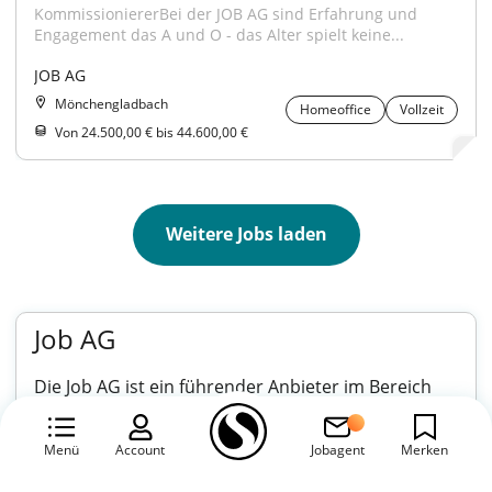
KommissioniererBei der JOB AG sind Erfahrung und 
Engagement das A und O - das Alter spielt keine...
JOB AG
Mönchengladbach
Homeoffice
Vollzeit
Von 24.500,00 € bis 44.600,00 €
Weitere Jobs laden
Job AG
Die Job AG ist ein führender Anbieter im Bereich
Personalvermittlung und Arbeitsvermittlung und
unterstützt Unternehmen sowie Arbeitssuchende
Menü
Account
Jobagent
Merken
dabei, die passende Verbindung zu finden.