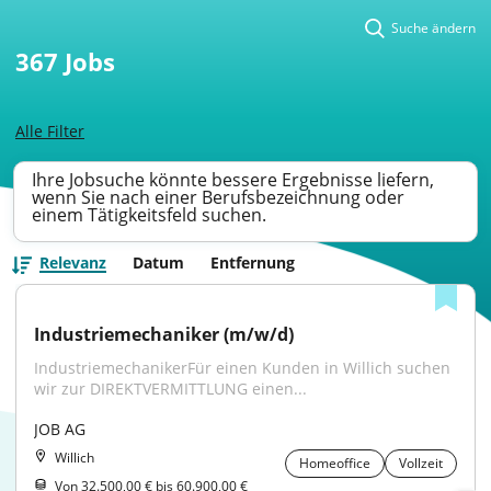
Suche ändern
367
Jobs
Alle Filter
Ihre Jobsuche könnte bessere Ergebnisse liefern,
wenn Sie nach einer Berufsbezeichnung oder
einem Tätigkeitsfeld suchen.
Relevanz
Datum
Entfernung
Industriemechaniker (m/w/d)
IndustriemechanikerFür einen Kunden in Willich suchen 
wir zur DIREKTVERMITTLUNG einen...
JOB AG
Willich
Homeoffice
Vollzeit
Von 32.500,00 € bis 60.900,00 €