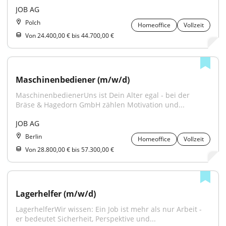
JOB AG
Polch
Homeoffice
Vollzeit
Von 24.400,00 € bis 44.700,00 €
Maschinenbediener (m/w/d)
MaschinenbedienerUns ist Dein Alter egal - bei der 
Bräse & Hagedorn GmbH zählen Motivation und...
JOB AG
Berlin
Homeoffice
Vollzeit
Von 28.800,00 € bis 57.300,00 €
Lagerhelfer (m/w/d)
LagerhelferWir wissen: Ein Job ist mehr als nur Arbeit - 
er bedeutet Sicherheit, Perspektive und...