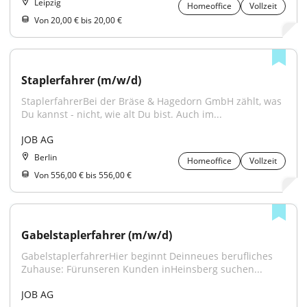
Leipzig
Homeoffice
Vollzeit
Von 20,00 € bis 20,00 €
Staplerfahrer (m/w/d)
StaplerfahrerBei der Bräse & Hagedorn GmbH zählt, was 
Du kannst - nicht, wie alt Du bist. Auch im...
JOB AG
Berlin
Homeoffice
Vollzeit
Von 556,00 € bis 556,00 €
Gabelstaplerfahrer (m/w/d)
GabelstaplerfahrerHier beginnt Deinneues berufliches 
Zuhause: Fürunseren Kunden inHeinsberg suchen...
JOB AG