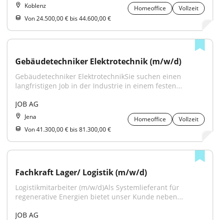
Koblenz
Homeoffice
Vollzeit
Von 24.500,00 € bis 44.600,00 €
Gebäudetechniker Elektrotechnik (m/w/d)
Gebäudetechniker ElektrotechnikSie suchen einen 
langfristigen Job in der Industrie in einem festen...
JOB AG
Jena
Homeoffice
Vollzeit
Von 41.300,00 € bis 81.300,00 €
Fachkraft Lager/ Logistik (m/w/d)
Logistikmitarbeiter (m/w/d)Als Systemlieferant für 
regenerative Energien bietet unser Kunde neben...
JOB AG