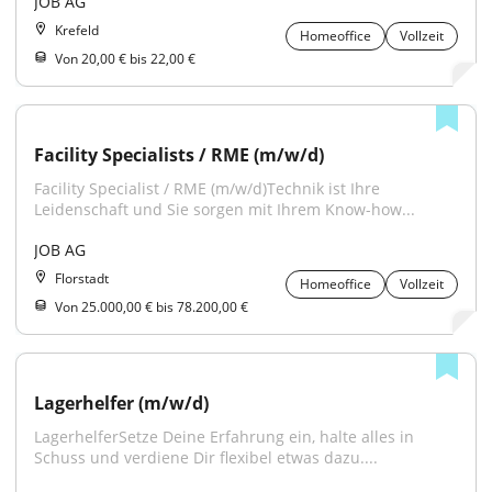
JOB AG
Krefeld
Homeoffice
Vollzeit
Von 20,00 € bis 22,00 €
Facility Specialists / RME (m/w/d)
Facility Specialist / RME (m/w/d)Technik ist Ihre 
Leidenschaft und Sie sorgen mit Ihrem Know-how...
JOB AG
Florstadt
Homeoffice
Vollzeit
Von 25.000,00 € bis 78.200,00 €
Lagerhelfer (m/w/d)
LagerhelferSetze Deine Erfahrung ein, halte alles in 
Schuss und verdiene Dir flexibel etwas dazu....