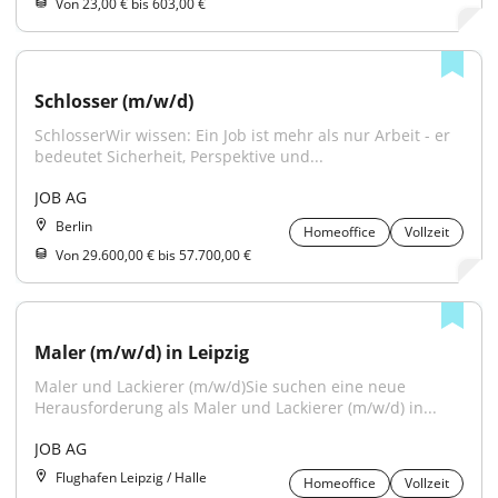
Von 23,00 € bis 603,00 €
Schlosser (m/w/d)
SchlosserWir wissen: Ein Job ist mehr als nur Arbeit - er 
bedeutet Sicherheit, Perspektive und...
JOB AG
Berlin
Homeoffice
Vollzeit
Von 29.600,00 € bis 57.700,00 €
Maler (m/w/d) in Leipzig
Maler und Lackierer (m/w/d)Sie suchen eine neue 
Herausforderung als Maler und Lackierer (m/w/d) in...
JOB AG
Flughafen Leipzig / Halle
Homeoffice
Vollzeit