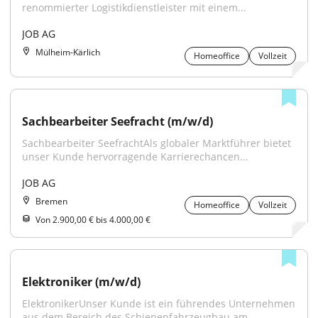
renommierter Logistikdienstleister mit einem...
JOB AG
Mülheim-Kärlich
Homeoffice
Vollzeit
Sachbearbeiter Seefracht (m/w/d)
Sachbearbeiter SeefrachtAls globaler Marktführer bietet 
unser Kunde hervorragende Karrierechancen...
JOB AG
Bremen
Homeoffice
Vollzeit
Von 2.900,00 € bis 4.000,00 €
Elektroniker (m/w/d)
ElektronikerUnser Kunde ist ein führendes Unternehmen 
aus dem Bereich des Schienenfahrzeugbau am...