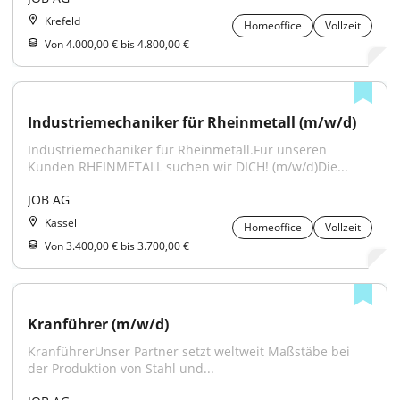
Krefeld
Homeoffice
Vollzeit
Von 4.000,00 € bis 4.800,00 €
Industriemechaniker für Rheinmetall (m/w/d)
Industriemechaniker für Rheinmetall.Für unseren 
Kunden RHEINMETALL suchen wir DICH! (m/w/d)Die...
JOB AG
Kassel
Homeoffice
Vollzeit
Von 3.400,00 € bis 3.700,00 €
Kranführer (m/w/d)
KranführerUnser Partner setzt weltweit Maßstäbe bei 
der Produktion von Stahl und...