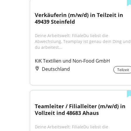
Verkäuferin (m/w/d) in Teilzeit in 
49439 Steinfeld
Deine Arbeitswelt: FilialeDu liebst die 
Abwechslung, Teamplay ist genau dein Ding und 
du arbeitest...
KiK Textilien und Non-Food GmbH
Deutschland
Teilzeit
Teamleiter / Filialleiter (m/w/d) in 
Vollzeit ind 48683 Ahaus
Deine Arbeitswelt: FilialeDu liebst die 