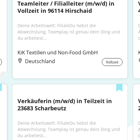
Teamleiter / Filialleiter (m/w/d) in 
Vollzeit in 96114 Hirschaid
Deine Arbeitswelt: FilialeDu liebst die 
D
Abwechslung, Teamplay ist genau dein Ding und 
du arbeitest...
d
KiK Textilien und Non-Food GmbH
Deutschland
Vollzeit
Verkäuferin (m/w/d) in Teilzeit in 
23683 Scharbeutz
Deine Arbeitswelt: FilialeDu liebst die 
D
Abwechslung, Teamplay ist genau dein Ding und 
du arbeitest...
d