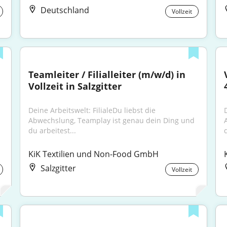
Deutschland
Vollzeit
Teamleiter / Filialleiter (m/w/d) in 
Vollzeit in Salzgitter
Deine Arbeitswelt: FilialeDu liebst die 
D
Abwechslung, Teamplay ist genau dein Ding und 
du arbeitest...
d
KiK Textilien und Non-Food GmbH
Salzgitter
Vollzeit