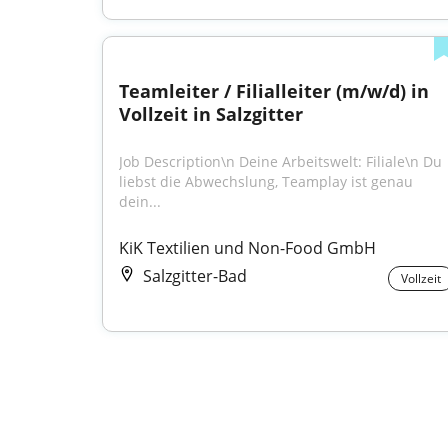
Teamleiter / Filialleiter (m/w/d) in 
Vollzeit in Salzgitter
Job Description\n Deine Arbeitswelt: Filiale\n Du 
liebst die Abwechslung, Teamplay ist genau 
dein...
KiK Textilien und Non-Food GmbH
Salzgitter-Bad
Vollzeit