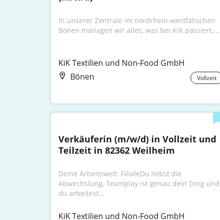
In unserer Zentrale im nordrhein-westfälischen 
Bönen managen wir alles, was bei KiK passiert....
KiK Textilien und Non-Food GmbH
Bönen
Vollzeit
Verkäuferin (m/w/d) in Vollzeit und 
Teilzeit in 82362 Weilheim
Deine Arbeitswelt: FilialeDu liebst die 
Abwechslung, Teamplay ist genau dein Ding und 
du arbeitest...
KiK Textilien und Non-Food GmbH