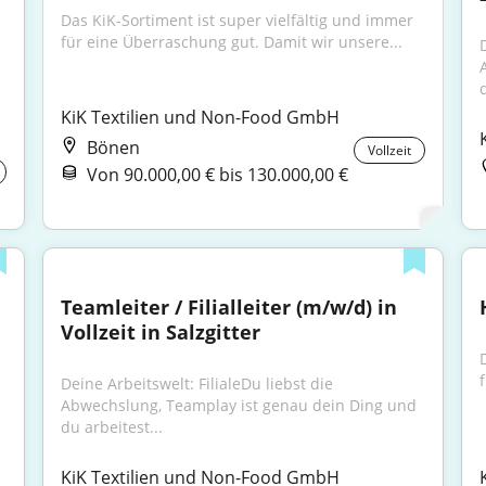
Das KiK-Sortiment ist super vielfältig und immer 
für eine Überraschung gut. Damit wir unsere...
D
d
KiK Textilien und Non-Food GmbH
Bönen
Vollzeit
Von 90.000,00 € bis 130.000,00 €
Teamleiter / Filialleiter (m/w/d) in 
Vollzeit in Salzgitter
Deine Arbeitswelt: FilialeDu liebst die 
Abwechslung, Teamplay ist genau dein Ding und 
du arbeitest...
KiK Textilien und Non-Food GmbH