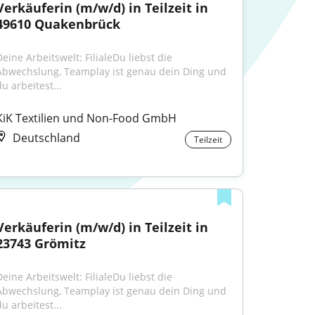
Verkäuferin (m/w/d) in Teilzeit in 
49610 Quakenbrück
eine Arbeitswelt: FilialeDu liebst die 
Abwechslung, Teamplay ist genau dein Ding und 
u arbeitest...
KiK Textilien und Non-Food GmbH
Deutschland
Teilzeit
Verkäuferin (m/w/d) in Teilzeit in 
23743 Grömitz
eine Arbeitswelt: FilialeDu liebst die 
Abwechslung, Teamplay ist genau dein Ding und 
u arbeitest...