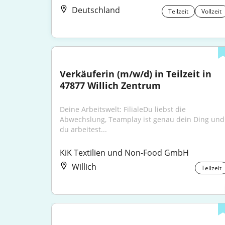
Deutschland
Teilzeit
Vollzeit
Verkäuferin (m/w/d) in Teilzeit in 
47877 Willich Zentrum
Deine Arbeitswelt: FilialeDu liebst die 
Abwechslung, Teamplay ist genau dein Ding und 
du arbeitest...
KiK Textilien und Non-Food GmbH
Willich
Teilzeit