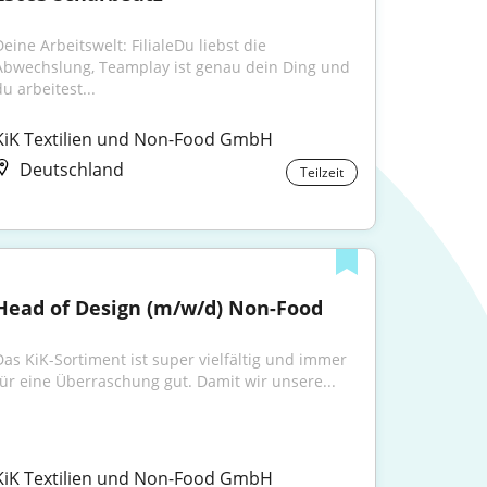
eine Arbeitswelt: FilialeDu liebst die 
Abwechslung, Teamplay ist genau dein Ding und 
u arbeitest...
KiK Textilien und Non-Food GmbH
Deutschland
Teilzeit
Head of Design (m/w/d) Non-Food
Das KiK-Sortiment ist super vielfältig und immer 
für eine Überraschung gut. Damit wir unsere...
KiK Textilien und Non-Food GmbH