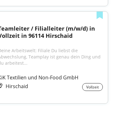
Teamleiter / Filialleiter (m/w/d) in 
Vollzeit in 96114 Hirschaid
eine Arbeitswelt: Filiale Du liebst die 
Abwechslung, Teamplay ist genau dein Ding und 
u arbeitest...
KiK Textilien und Non-Food GmbH
Hirschaid
Vollzeit