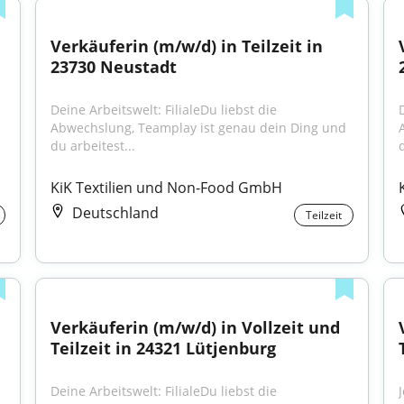
Verkäuferin (m/w/d) in Teilzeit in 
23730 Neustadt
Deine Arbeitswelt: FilialeDu liebst die 
D
Abwechslung, Teamplay ist genau dein Ding und 
du arbeitest...
d
KiK Textilien und Non-Food GmbH
Deutschland
Teilzeit
Verkäuferin (m/w/d) in Vollzeit und 
Teilzeit in 24321 Lütjenburg
Deine Arbeitswelt: FilialeDu liebst die 