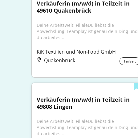
Verkäuferin (m/w/d) in Teilzeit in 
49610 Quakenbrück
Deine Arbeitswelt: FilialeDu liebst die 
Abwechslung, Teamplay ist genau dein Ding und 
du arbeitest...
KiK Textilien und Non-Food GmbH
Quakenbrück
Teilzeit
Verkäuferin (m/w/d) in Teilzeit in 
49808 Lingen
Deine Arbeitswelt: FilialeDu liebst die 
Abwechslung, Teamplay ist genau dein Ding und 
du arbeitest...