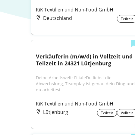
KiK Textilien und Non-Food GmbH
Deutschland
Teilzeit
Verkäuferin (m/w/d) in Vollzeit und 
Teilzeit in 24321 Lütjenburg
Deine Arbeitswelt: FilialeDu liebst die 
Abwechslung, Teamplay ist genau dein Ding und 
du arbeitest...
KiK Textilien und Non-Food GmbH
Lütjenburg
Teilzeit
Vollzeit