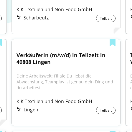
KiK Textilien und Non-Food GmbH
Scharbeutz
Teilzeit
Verkäuferin (m/w/d) in Teilzeit in 
49808 Lingen
Deine Arbeitswelt: Filiale Du liebst die 
D
Abwechslung, Teamplay ist genau dein Ding und 
du arbeitest...
d
KiK Textilien und Non-Food GmbH
Lingen
Teilzeit