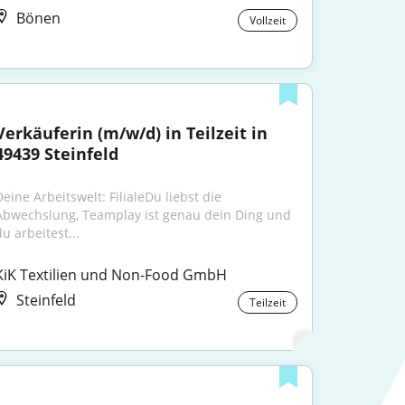
Bönen
Vollzeit
Verkäuferin (m/w/d) in Teilzeit in 
49439 Steinfeld
eine Arbeitswelt: FilialeDu liebst die 
Abwechslung, Teamplay ist genau dein Ding und 
u arbeitest...
KiK Textilien und Non-Food GmbH
Steinfeld
Teilzeit