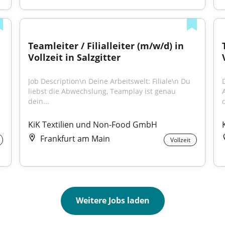
Teamleiter / Filialleiter (m/w/d) in 
Vollzeit in Salzgitter
Job Description\n Deine Arbeitswelt: Filiale\n Du 
D
liebst die Abwechslung, Teamplay ist genau 
dein...
d
KiK Textilien und Non-Food GmbH
Frankfurt am Main
Vollzeit
Weitere Jobs laden