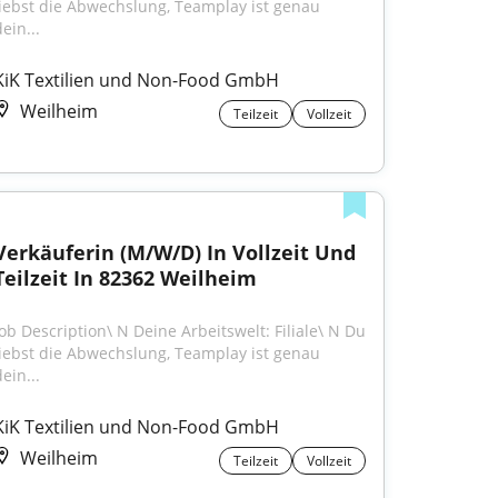
liebst die Abwechslung, Teamplay ist genau 
ein...
KiK Textilien und Non-Food GmbH
Weilheim
Teilzeit
Vollzeit
Verkäuferin (M/W/D) In Vollzeit Und 
Teilzeit In 82362 Weilheim
Job Description\ N Deine Arbeitswelt: Filiale\ N Du 
liebst die Abwechslung, Teamplay ist genau 
ein...
KiK Textilien und Non-Food GmbH
Weilheim
Teilzeit
Vollzeit