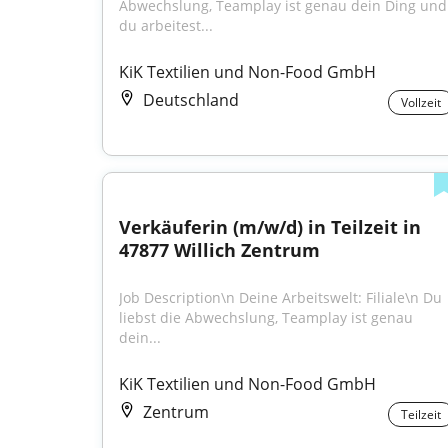
Abwechslung, Teamplay ist genau dein Ding und 
du arbeitest...
KiK Textilien und Non-Food GmbH
Deutschland
Vollzeit
Verkäuferin (m/w/d) in Teilzeit in 
47877 Willich Zentrum
Job Description\n Deine Arbeitswelt: Filiale\n Du 
liebst die Abwechslung, Teamplay ist genau 
dein...
KiK Textilien und Non-Food GmbH
Zentrum
Teilzeit