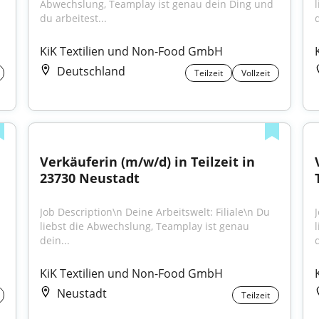
Abwechslung, Teamplay ist genau dein Ding und 
du arbeitest...
d
KiK Textilien und Non-Food GmbH
Deutschland
Teilzeit
Vollzeit
Verkäuferin (m/w/d) in Teilzeit in 
23730 Neustadt
Job Description\n Deine Arbeitswelt: Filiale\n Du 
liebst die Abwechslung, Teamplay ist genau 
dein...
d
KiK Textilien und Non-Food GmbH
Neustadt
Teilzeit