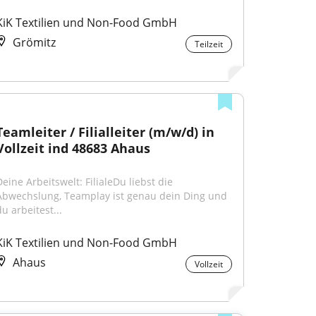
KiK Textilien und Non-Food GmbH
Grömitz
Teilzeit
Teamleiter / Filialleiter (m/w/d) in 
Vollzeit ind 48683 Ahaus
eine Arbeitswelt: FilialeDu liebst die 
Abwechslung, Teamplay ist genau dein Ding und 
u arbeitest...
KiK Textilien und Non-Food GmbH
Ahaus
Vollzeit