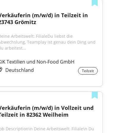
Verkäuferin (m/w/d) in Teilzeit in 
23743 Grömitz
eine Arbeitswelt: FilialeDu liebst die 
Abwechslung, Teamplay ist genau dein Ding und 
u arbeitest...
KiK Textilien und Non-Food GmbH
Deutschland
Teilzeit
Verkäuferin (m/w/d) in Vollzeit und 
Teilzeit in 82362 Weilheim
Job Description\n Deine Arbeitswelt: Filiale\n Du 