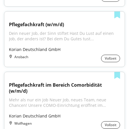
Pflegefachkraft (w/m/d)
Dein neuer Job, der Sinn stiftet Hast Du Lust auf einen 
Job, der anders ist? Bei dem Du Gutes tust...
Korian Deutschland GmbH
Ansbach
Vollzeit
Pflegefachkraft im Bereich Comorbidität 
(w/m/d)
Mehr als nur ein Job Neuer Job, neues Team, neue 
Chancen! Unsere COMO-Einrichtung eröffnet im...
Korian Deutschland GmbH
Wolfhagen
Vollzeit