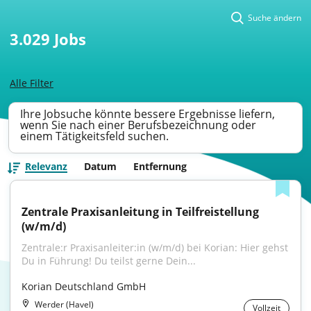
Suche ändern
3.029
Jobs
Alle Filter
Ihre Jobsuche könnte bessere Ergebnisse liefern,
wenn Sie nach einer Berufsbezeichnung oder
einem Tätigkeitsfeld suchen.
Relevanz
Datum
Entfernung
Zentrale Praxisanleitung in Teilfreistellung 
(w/m/d)
Zentrale:r Praxisanleiter:in (w/m/d) bei Korian: Hier gehst 
Du in Führung! Du teilst gerne Dein...
Korian Deutschland GmbH
Werder (Havel)
Vollzeit