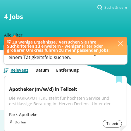
Suche ändern
4
Jobs
Alle Filter
💡 Zu wenige Ergebnisse? Versuchen Sie Ihre
Suchkriterien zu erweitern - weniger Filter oder
Ihre Jobsuche könnte bessere Ergebnisse liefern,
größerer Umkreis führen zu mehr passenden Jobs!
wenn Sie nach einer Berufsbezeichnung oder
einem Tätigkeitsfeld suchen.
Relevanz
Datum
Entfernung
Apotheker (m/w/d) in Teilzeit
Die PARKAPOTHEKE steht für höchsten Service und 
erstklassige Beratung im Herzen Dorfens. Unter der...
Park-Apotheke
Dorfen
Teilzeit