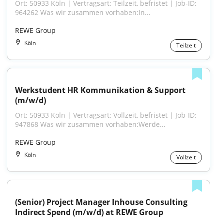
Ort: 50933 Köln | Vertragsart: Teilzeit, befristet | Job-ID: 
964262 Was wir zusammen vorhaben:In...
REWE Group
Köln
Teilzeit
Werkstudent HR Kommunikation & Support 
(m/w/d)
Ort: 50933 Köln | Vertragsart: Vollzeit, befristet | Job-ID: 
947868 Was wir zusammen vorhaben:Werde...
REWE Group
Köln
Vollzeit
(Senior) Project Manager Inhouse Consulting 
Indirect Spend (m/w/d) at REWE Group