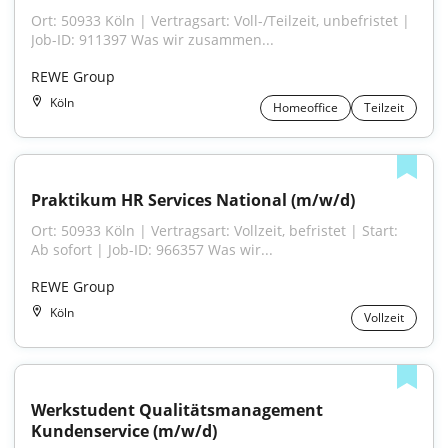
Ort: 50933 Köln | Vertragsart: Voll-/Teilzeit, unbefristet | 
Job-ID: 911397 Was wir zusammen...
REWE Group
Köln
Homeoffice
Teilzeit
Praktikum HR Services National (m/w/d)
Ort: 50933 Köln | Vertragsart: Vollzeit, befristet | Start: 
Ab sofort | Job-ID: 966357 Was wir...
REWE Group
Köln
Vollzeit
Werkstudent Qualitätsmanagement 
Kundenservice (m/w/d)