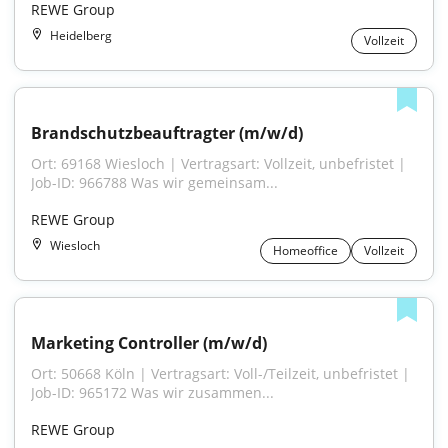
REWE Group
Heidelberg
Vollzeit
Brandschutzbeauftragter (m/w/d)
Ort: 69168 Wiesloch | Vertragsart: Vollzeit, unbefristet | 
Job-ID: 966788 Was wir gemeinsam...
REWE Group
Wiesloch
Homeoffice
Vollzeit
Marketing Controller (m/w/d)
Ort: 50668 Köln | Vertragsart: Voll-/Teilzeit, unbefristet | 
Job-ID: 965172 Was wir zusammen...
REWE Group