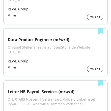
REWE Group
Köln
Vollzeit
Data Product Engineer (m/w/d)
Original Stellenanzeige auf StepStone.de Website 
JBTE_DE
REWE Group
Köln
Vollzeit
Leiter HR Payroll Services (m/w/d)
Ort: 01683 Nossen | Vertragsart: Vollzeit, unbefristet | 
Job-ID: 963840 Was wir zusammen vorhaben:...