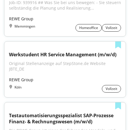
Job-ID: 939916 ## Was Sie bei uns bewegen: - Sie steuern 
selbständig die Planung und Realisierung...
REWE Group
Memmingen
Homeoffice
Vollzeit
Werkstudent HR Service Management (m/w/d)
Original Stellenanzeige auf StepStone.de Website 
JBTE_DE
REWE Group
Köln
Vollzeit
Testautomatisierungsspezialist SAP-Prozesse 
Finanz- & Rechnungswesen (m/w/d)