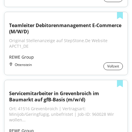
Teamleiter Debitorenmanagement E-Commerce 
(M/W/D)
Original Stellenanzeige auf StepStone.De Website 
APCT1_DE
REWE Group
Ottenstein
Vollzeit
Servicemitarbeiter in Grevenbroich im 
Baumarkt auf gfB-Basis (m/w/d)
Ort: 41516 Grevenbroich | Vertragsart: 
Minijob/Geringfügig, unbefristet | Job-ID: 960028 Wir 
wollen...
REWE Group