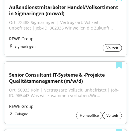
Außendienstmitarbeiter Handel/Vollsortiment 
in Sigmaringen (m/w/d)
Ort: 72488 Sigmaringen | Vertragsart: Vollzeit, 
unbefristet | Job-ID: 962336 Wir wollen die Zukunft...
REWE Group
Sigmaringen
Vollzeit
Senior Consultant IT-Systeme & -Projekte 
Qualitätsmanagement (m/w/d)
Ort: 50933 Köln | Vertragsart: Vollzeit, unbefristet | Job-
ID: 965443 Was wir zusammen vorhaben:Wir...
REWE Group
Cologne
Homeoffice
Vollzeit