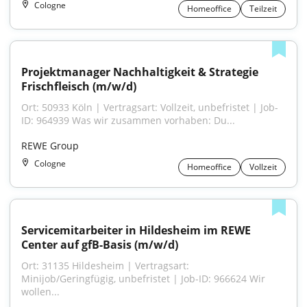
Cologne
Homeoffice
Teilzeit
Projektmanager Nachhaltigkeit & Strategie 
Frischfleisch (m/w/d)
Ort: 50933 Köln | Vertragsart: Vollzeit, unbefristet | Job-
ID: 964939 Was wir zusammen vorhaben: Du...
REWE Group
Cologne
Homeoffice
Vollzeit
Servicemitarbeiter in Hildesheim im REWE 
Center auf gfB-Basis (m/w/d)
Ort: 31135 Hildesheim | Vertragsart: 
Minijob/Geringfügig, unbefristet | Job-ID: 966624 Wir 
wollen...