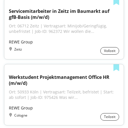
Servicemitarbeiter in Zeitz im Baumarkt auf 
gfB-Basis (m/w/d)
Ort: 06712 Zeitz | Vertragsart: Minijob/Geringfügig, 
unbefristet | Job-ID: 962372 Wir wollen die...
REWE Group
Zeitz
Vollzeit
Werkstudent Projektmanagement Office HR 
(m/w/d)
Ort: 50933 Köln | Vertragsart: Teilzeit, befristet | Start: 
ab sofort | Job-ID: 975426 Was wir...
REWE Group
Cologne
Teilzeit