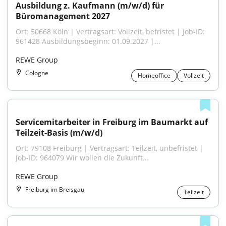
Ausbildung z. Kaufmann (m/w/d) für 
Büromanagement 2027
Ort: 50668 Köln | Vertragsart: Vollzeit, befristet | Job-ID: 
961428 Ausbildungsbeginn: 01.09.2027 |...
REWE Group
Cologne
Homeoffice
Vollzeit
Servicemitarbeiter in Freiburg im Baumarkt auf 
Teilzeit-Basis (m/w/d)
Ort: 79108 Freiburg | Vertragsart: Teilzeit, unbefristet | 
Job-ID: 964079 Wir wollen die Zukunft...
REWE Group
Freiburg im Breisgau
Teilzeit