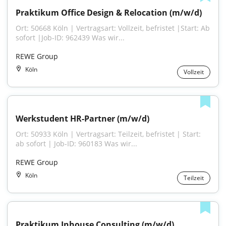
Praktikum Office Design & Relocation (m/w/d)
Ort: 50668 Köln | Vertragsart: Vollzeit, befristet |Start: Ab 
sofort |Job-ID: 962439 Was wir...
REWE Group
Köln
Vollzeit
Werkstudent HR-Partner (m/w/d)
Ort: 50933 Köln | Vertragsart: Teilzeit, befristet | Start: 
ab sofort | Job-ID: 960183 Was wir...
REWE Group
Köln
Teilzeit
Praktikum Inhouse Consulting (m/w/d)