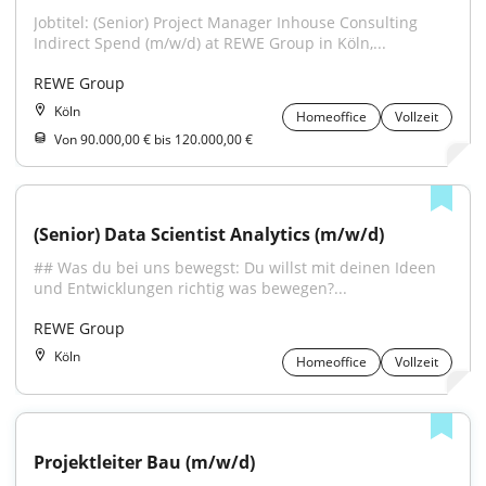
Jobtitel: (Senior) Project Manager Inhouse Consulting 
Indirect Spend (m/w/d) at REWE Group in Köln,...
REWE Group
Köln
Homeoffice
Vollzeit
Von 90.000,00 € bis 120.000,00 €
(Senior) Data Scientist Analytics (m/w/d)
## Was du bei uns bewegst: Du willst mit deinen Ideen 
und Entwicklungen richtig was bewegen?...
REWE Group
Köln
Homeoffice
Vollzeit
Projektleiter Bau (m/w/d)