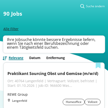
Suche ändern
90
Jobs
Alle Filter
Ihre Jobsuche könnte bessere Ergebnisse liefern,
wenn Sie nach einer Berufsbezeichnung oder
einem Tätigkeitsfeld suchen.
Relevanz
Datum
Entfernung
Praktikant Sourcing Obst und Gemüse (m/w/d)
Ort: 40764 Langenfeld | Vertragsart: Vollzeit, befristet | 
Start: 01.10.2026 | Job-ID: 966600 Was...
REWE Group
Langenfeld
Homeoffice
Vollzeit