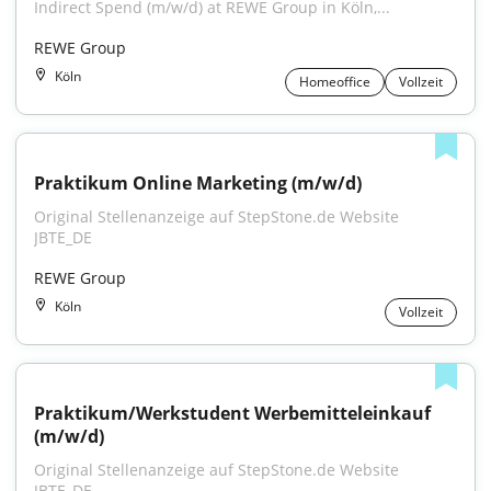
Indirect Spend (m/w/d) at REWE Group in Köln,...
REWE Group
Köln
Homeoffice
Vollzeit
Praktikum Online Marketing (m/w/d)
Original Stellenanzeige auf StepStone.de Website 
JBTE_DE
REWE Group
Köln
Vollzeit
Praktikum/Werkstudent Werbemitteleinkauf 
(m/w/d)
Original Stellenanzeige auf StepStone.de Website 
JBTE_DE