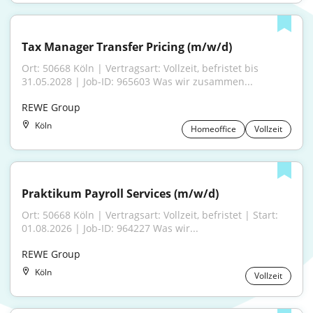
Tax Manager Transfer Pricing (m/w/d)
Ort: 50668 Köln | Vertragsart: Vollzeit, befristet bis 
31.05.2028 | Job-ID: 965603 Was wir zusammen...
REWE Group
Köln
Homeoffice
Vollzeit
Praktikum Payroll Services (m/w/d)
Ort: 50668 Köln | Vertragsart: Vollzeit, befristet | Start: 
01.08.2026 | Job-ID: 964227 Was wir...
REWE Group
Köln
Vollzeit