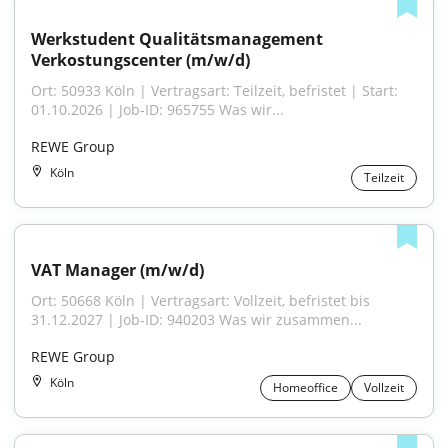
Werkstudent Qualitätsmanagement 
Verkostungscenter (m/w/d)
Ort: 50933 Köln | Vertragsart: Teilzeit, befristet | Start: 
01.10.2026 | Job-ID: 965755 Was wir...
REWE Group
Köln
Teilzeit
VAT Manager (m/w/d)
Ort: 50668 Köln | Vertragsart: Vollzeit, befristet bis 
31.12.2027 | Job-ID: 940203 Was wir zusammen...
REWE Group
Köln
Homeoffice
Vollzeit