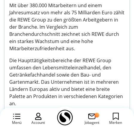
Mit über 380.000 Mitarbeitern und einem
Jahresumsatz von mehr als 75 Milliarden Euro zählt
die REWE Group zu den größten Arbeitgebern in
der Branche. Im Vergleich zum
Branchendurchschnitt zeichnet sich REWE durch
ein starkes Wachstum und eine hohe
Mitarbeiterzufriedenheit aus.
Die Haupttätigkeitsbereiche der REWE Group
umfassen den Lebensmitteleinzelhandel, den
Getränkefachhandel sowie den Bau- und
Gartenmarkt. Das Unternehmen ist in mehreren
Ländern Europas aktiv und bietet eine breite
Palette an Produkten in verschiedenen Kategorien
an.
Zu den häufigsten Tätigkeitsbereichen gehören
Positionen im Verkauf, in der Logistik, im Einkauf
Menü
Account
Jobagent
Merken
sowie in der Verwaltung. Die REWE Group legt