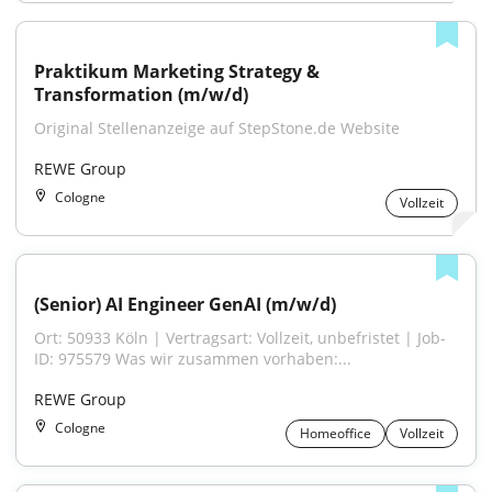
Praktikum Marketing Strategy & 
Transformation (m/w/d)
Original Stellenanzeige auf StepStone.de Website
REWE Group
Cologne
Vollzeit
(Senior) AI Engineer GenAI (m/w/d)
Ort: 50933 Köln | Vertragsart: Vollzeit, unbefristet | Job-
ID: 975579 Was wir zusammen vorhaben:...
REWE Group
Cologne
Homeoffice
Vollzeit