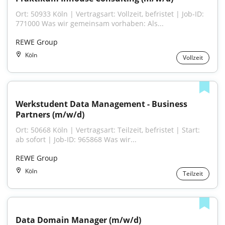
Ort: 50933 Köln | Vertragsart: Vollzeit, befristet | Job-ID: 
771000 Was wir gemeinsam vorhaben: Als...
REWE Group
Köln
Vollzeit
Werkstudent Data Management - Business 
Partners (m/w/d)
Ort: 50668 Köln | Vertragsart: Teilzeit, befristet | Start: 
ab sofort | Job-ID: 965868 Was wir...
REWE Group
Köln
Teilzeit
Data Domain Manager (m/w/d)