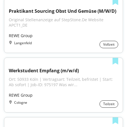
Praktikant Sourcing Obst Und Gemüse (M/W/D)
Original Stellenanzeige auf StepStone.De Website 
APCT1_DE
REWE Group
Langenfeld
Vollzeit
Werkstudent Empfang (m/w/d)
Ort: 50933 Köln | Vertragsart: Teilzeit, befristet | Start: 
Ab sofort | Job-ID: 975197 Was wir...
REWE Group
Cologne
Teilzeit