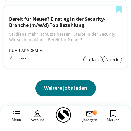
Bereit für Neues? Einstieg in der Security-
Branche (m/w/d) Top Bezahlung!
Verdiene mehr, schütze besser - Starte in der Security. 
Wir suchen aktuell: Bereit für Neues?...
RUHR AKADEMIE
Schwerte
Teilzeit
Vollzeit
Weitere Jobs laden
Ruhr Akademie
Menü
Account
Jobagent
Merken
Die Ruhr Akademie ist eine Bildungseinrichtung,