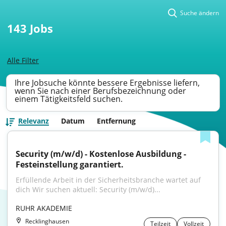
Suche ändern
143
Jobs
Alle Filter
Ihre Jobsuche könnte bessere Ergebnisse liefern,
wenn Sie nach einer Berufsbezeichnung oder
einem Tätigkeitsfeld suchen.
Relevanz
Datum
Entfernung
Security (m/w/d) - Kostenlose Ausbildung - 
Festeinstellung garantiert.
Erfüllende Arbeit in der Sicherheitsbranche wartet auf 
dich Wir suchen aktuell: Security (m/w/d)...
RUHR AKADEMIE
Recklinghausen
Teilzeit
Vollzeit