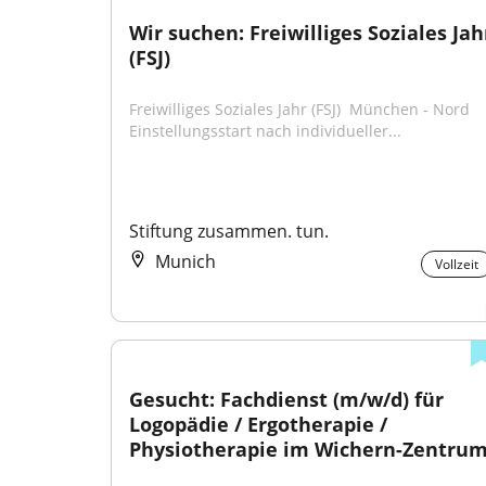
Wir suchen: Freiwilliges Soziales Jahr
(FSJ)
Freiwilliges Soziales Jahr (FSJ) ​ München - Nord ​ 
Einstellungsstart nach individueller...
Stiftung zusammen. tun.
Munich
Vollzeit
Gesucht: Fachdienst (m/w/d) für 
Logopädie / Ergotherapie / 
Physiotherapie im Wichern-Zentru