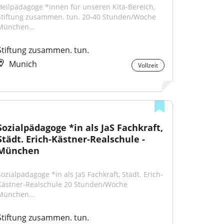
Heilpädagoge *innen für unseren Kita-Bereich, 
Stiftung zusammen. tun. 20-40 Stunden/Woche ​ 
München...
Stiftung zusammen. tun.
Munich
Vollzeit
Sozialpädagoge *in als JaS Fachkraft, 
Städt. Erich-Kästner-Realschule - 
München
Sozialpädagoge *in als JaS Fachkraft, Städt. Erich-
Kästner-Realschule 20 Stunden/Woche ​ 
München...
Stiftung zusammen. tun.