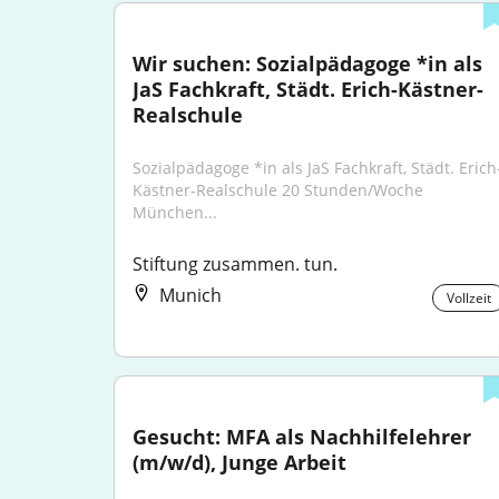
Wir suchen: Sozialpädagoge *in als 
JaS Fachkraft, Städt. Erich-Kästner-
Realschule
Sozialpädagoge *in als JaS Fachkraft, Städt. Erich
Kästner-Realschule 20 Stunden/Woche ​ 
München...
Stiftung zusammen. tun.
Munich
Vollzeit
Gesucht: MFA als Nachhilfelehrer 
(m/w/d), Junge Arbeit