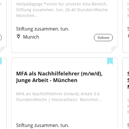
 
Heilpädagoge *innen für unseren Kita-Bereich, 
Stiftung zusammen. tun. 20-40 Stunden/Woche ​ 
München...
Stiftung zusammen. tun.
Munich
Vollzeit
MFA als Nachhilfelehrer (m/w/d), 
Junge Arbeit - München
MFA als Nachhilfelehrer (m/w/d), Arbeit 3-6 
Stunden/Woche | Honorarbasis ​ München...
Stiftung zusammen. tun.