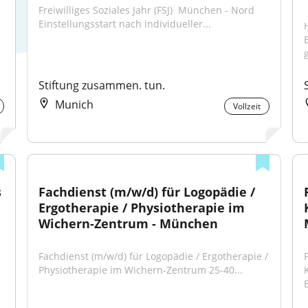
Freiwilliges Soziales Jahr (FSJ) ​ München - Nord ​ 
Einstellungsstart nach individueller...
Stiftung zusammen. tun.
Munich
Vollzeit
 
Fachdienst (m/w/d) für Logopädie / 
Ergotherapie / Physiotherapie im 
Wichern-Zentrum - München
Fachdienst (m/w/d) für Logopädie / Ergotherapie / 
Physiotherapie im Wichern-Zentrum 25-40...