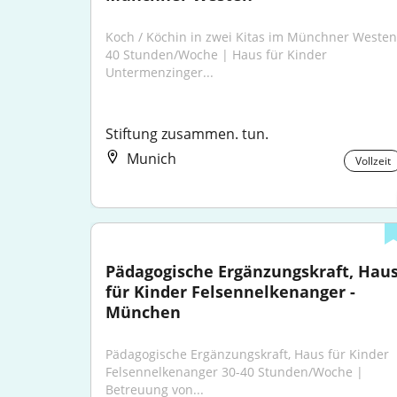
Koch / Köchin in zwei Kitas im Münchner Westen 
40 Stunden/Woche | Haus für Kinder 
Untermenzinger...
Stiftung zusammen. tun.
Munich
Vollzeit
Pädagogische Ergänzungskraft, Haus
für Kinder Felsennelkenanger - 
München
Pädagogische Ergänzungskraft, Haus für Kinder 
Felsennelkenanger 30-40 Stunden/Woche | 
Betreuung von...