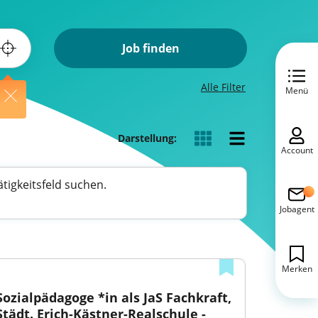
Job finden
Alle Filter
Menü
Darstellung:
Account
tigkeitsfeld suchen.
Jobagent
Merken
Sozialpädagoge *in als JaS Fachkraft, 
Städt. Erich-Kästner-Realschule - 