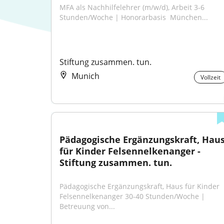
MFA als Nachhilfelehrer (m/w/d), Arbeit 3-6 
Stunden/Woche | Honorarbasis ​ München...
Stiftung zusammen. tun.
Munich
Vollzeit
Pädagogische Ergänzungskraft, Haus
für Kinder Felsennelkenanger - 
Stiftung zusammen. tun.
Pädagogische Ergänzungskraft, Haus für Kinder 
Felsennelkenanger 30-40 Stunden/Woche | 
Betreuung von...