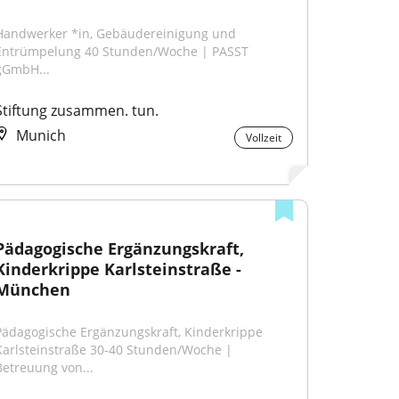
Handwerker *in, Gebäudereinigung und 
Entrümpelung 40 Stunden/Woche | PASST 
gGmbH...
Stiftung zusammen. tun.
Munich
Vollzeit
Pädagogische Ergänzungskraft, 
Kinderkrippe Karlsteinstraße - 
München
Pädagogische Ergänzungskraft, Kinderkrippe 
Karlsteinstraße 30-40 Stunden/Woche | 
Betreuung von...