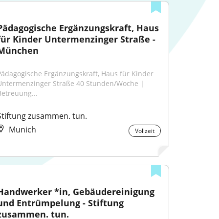
Pädagogische Ergänzungskraft, Haus 
für Kinder Untermenzinger Straße - 
München
Pädagogische Ergänzungskraft, Haus für Kinder 
Untermenzinger Straße 40 Stunden/Woche | 
Betreuung...
Stiftung zusammen. tun.
Munich
Vollzeit
Handwerker *in, Gebäudereinigung 
und Entrümpelung - Stiftung 
zusammen. tun.