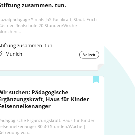
Stiftung zusammen. tun.
Sozialpädagoge *in als JaS Fachkraft, Städt. Erich-
Kästner-Realschule 20 Stunden/Woche ​ 
München...
Stiftung zusammen. tun.
Munich
Vollzeit
Wir suchen: Pädagogische 
Ergänzungskraft, Haus für Kinder 
Felsennelkenanger
Pädagogische Ergänzungskraft, Haus für Kinder 
Felsennelkenanger 30-40 Stunden/Woche | 
Betreuung von...