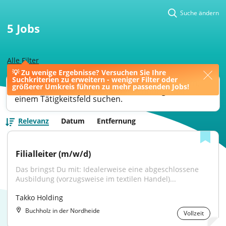
Suche ändern
5
Jobs
Alle Filter
💡 Zu wenige Ergebnisse? Versuchen Sie Ihre
Suchkriterien zu erweitern - weniger Filter oder
Ihre Jobsuche könnte bessere Ergebnisse liefern,
größerer Umkreis führen zu mehr passenden Jobs!
wenn Sie nach einer Berufsbezeichnung oder
einem Tätigkeitsfeld suchen.
Relevanz
Datum
Entfernung
Filialleiter (m/w/d)
Das bringst Du mit: Idealerweise eine abgeschlossene 
Ausbildung (vorzugsweise im textilen Handel)...
Takko Holding
Buchholz in der Nordheide
Vollzeit